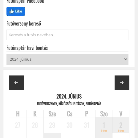
Futónaptár Facebook
Futóverseny kereső
Keresés...
Futónaptár havi bontás
2024. JÚNIUS
FUTÓVERSENYEK, KÖZÖSSÉGI FUTÁSOK, FUTÓNAPTÁR
H
K
Sze
Cs
P
Szo
V
27
28
29
30
31
1
2
3 futás
1 futás