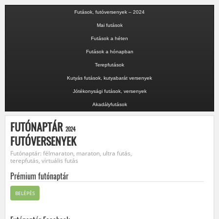
Futások, futóversenyek – 2024
Mai futások
Futások a héten
Futások a hónapban
Terepfutások
Kutyás futások, kutyabarát versenyek
Jótékonysági futások, versenyek
Akadályfutások
FUTÓNAPTÁR
2024
FUTÓVERSENYEK
Futónaptár: félmaraton, maraton, ultra futás,
terepfutás, virtuális futás
Prémium futónaptár
BELÉPÉS