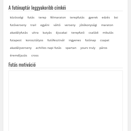
A futónaptár leggyakoribb címkéi
közösségi
futás
terep
félmaraton
terepfutás
gyerek
edzés
bsi
futóverseny
trail
egyéni
váltó
verseny
jótékonysági
maraton
akadályfutás
ultra
kutyás
éjszakai
terepfutó
családi
mikulás
futapest
korosztályos
futófesztivál
ingyenes
futónap
csapat
akadályverseny
achilles napi futás
spartan
yours truly
páros
éremdíjazás
cross
Futás motiváció