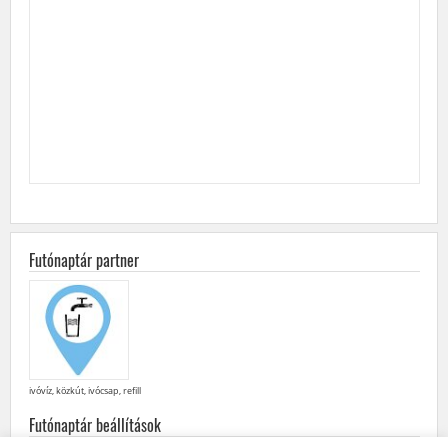
Futónaptár partner
ivóvíz, közkút, ivócsap, refill
Futónaptár beállítások