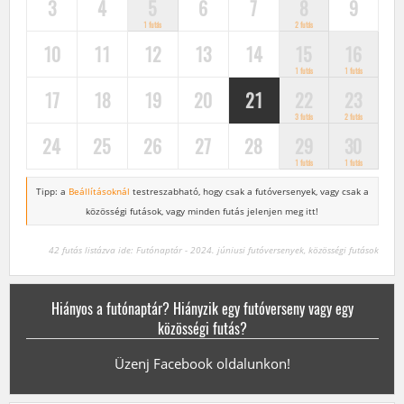
3
4
5
6
7
8
9
1 futás
2 futás
10
11
12
13
14
15
16
1 futás
1 futás
17
18
19
20
21
22
23
3 futás
2 futás
24
25
26
27
28
29
30
1 futás
1 futás
Tipp: a
Beállításoknál
testreszabható, hogy csak a futóversenyek,
vagy csak a
közösségi futások, vagy minden futás jelenjen meg itt!
42 futás listázva ide: Futónaptár - 2024. júniusi futóversenyek, közösségi futások
Hiányos a futónaptár? Hiányzik egy futóverseny vagy egy
közösségi futás?
Üzenj Facebook oldalunkon!