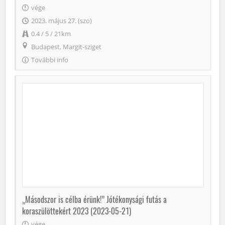
vége
2023. május 27. (szo)
0.4 / 5 / 21km
Budapest, Margit-sziget
További info
„Másodszor is célba érünk!” Jótékonysági futás a
koraszülöttekért 2023 (2023-05-21)
vége