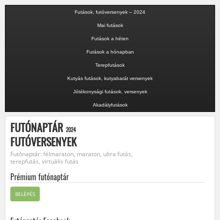
Futások, futóversenyek – 2024
Mai futások
Futások a héten
Futások a hónapban
Terepfutások
Kutyás futások, kutyabarát versenyek
Jótékonysági futások, versenyek
Akadályfutások
FUTÓNAPTÁR
2024
FUTÓVERSENYEK
Futónaptár: félmaraton, maraton, ultra futás,
terepfutás, virtuális futás
Prémium futónaptár
BELÉPÉS