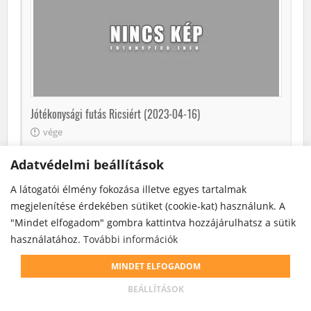
Jótékonysági futás Ricsiért (2023-04-16)
vége
2023. április 16. (vas)
Adatvédelmi beállítások
0.7 / 5km
Zalakaros
A látogatói élmény fokozása illetve egyes tartalmak
További info
megjelenítése érdekében sütiket (cookie-kat) használunk. A
"Mindet elfogadom" gombra kattintva hozzájárulhatsz a sütik
használatához.
További információk
MINDET ELFOGADOM
BEÁLLÍTÁSOK