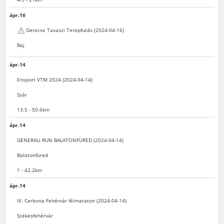
ápr.16
Gerecse Tavaszi Terepfutás (2024-04-16)
Baj
ápr.14
Ensport VTM 2024 (2024-04-14)
Szár
13.5 - 50.6km
ápr.14
GENERALI RUN BALATONFÜRED (2024-04-14)
Balatonfüred
1 - 42.2km
ápr.14
IX. Cerbona Fehérvár félmaraton (2024-04-14)
Székesfehérvár