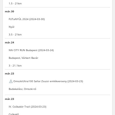
1.5 - 21km
már.30
FUTaNYÚL 2024 (2024-03-30)
Nyúl
3.5 - 21km
már.24
NN CITY RUN Budapest (2024-03-24)
Budapest, Várkert Bazár
3 - 21.1km
már.23
OmszkiUltra100 Sallai Zsuzsi emlékverseny (2024-03-23)
Budakalász, Omszki-tó
már.23
IV. Csókakör Trail (2024-03-23)
Csókakő