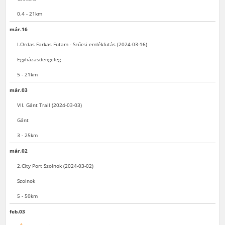
0.4 - 21km
már.16
I.Ordas Farkas Futam - Szűcsi emlékfutás (2024-03-16)
Egyházasdengeleg
5 - 21km
már.03
VII. Gánt Trail (2024-03-03)
Gánt
3 - 25km
már.02
2.City Port Szolnok (2024-03-02)
Szolnok
5 - 50km
feb.03