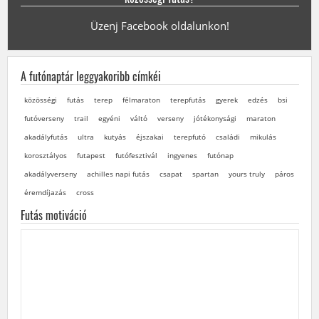
Üzenj Facebook oldalunkon!
A futónaptár leggyakoribb címkéi
közösségi
futás
terep
félmaraton
terepfutás
gyerek
edzés
bsi
futóverseny
trail
egyéni
váltó
verseny
jótékonysági
maraton
akadályfutás
ultra
kutyás
éjszakai
terepfutó
családi
mikulás
korosztályos
futapest
futófesztivál
ingyenes
futónap
akadályverseny
achilles napi futás
csapat
spartan
yours truly
páros
éremdíjazás
cross
Futás motiváció