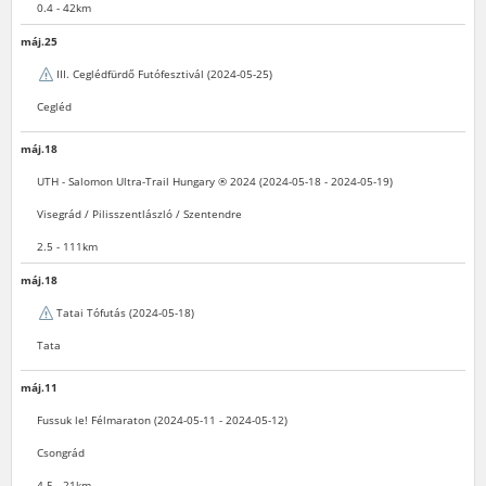
0.4 - 42km
máj.25
III. Ceglédfürdő Futófesztivál (2024-05-25)
Cegléd
máj.18
UTH - Salomon Ultra-Trail Hungary ® 2024 (2024-05-18 - 2024-05-19)
Visegrád / Pilisszentlászló / Szentendre
2.5 - 111km
máj.18
Tatai Tófutás (2024-05-18)
Tata
máj.11
Fussuk le! Félmaraton (2024-05-11 - 2024-05-12)
Csongrád
4-5 - 21km