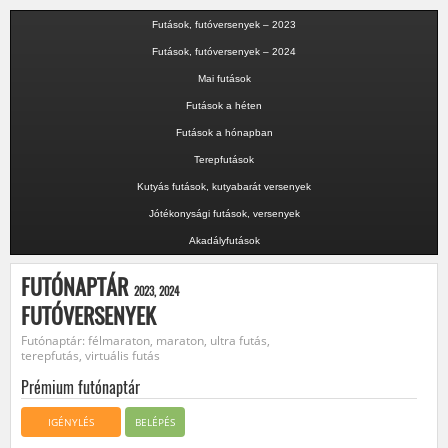
Futások, futóversenyek – 2023
Futások, futóversenyek – 2024
Mai futások
Futások a héten
Futások a hónapban
Terepfutások
Kutyás futások, kutyabarát versenyek
Jótékonysági futások, versenyek
Akadályfutások
FUTÓNAPTÁR
2023, 2024
FUTÓVERSENYEK
Futónaptár: félmaraton, maraton, ultra futás,
terepfutás, virtuális futás
Prémium futónaptár
IGÉNYLÉS
BELÉPÉS