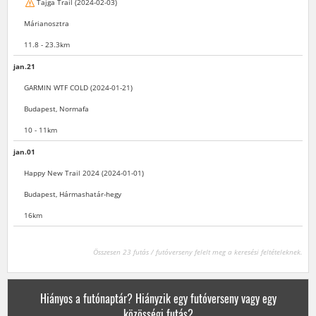
Tajga Trail (2024-02-03)
Márianosztra
11.8 - 23.3km
jan.21
GARMIN WTF COLD (2024-01-21)
Budapest, Normafa
10 - 11km
jan.01
Happy New Trail 2024 (2024-01-01)
Budapest, Hármashatár-hegy
16km
Összesen 23 futás / futóverseny felelt meg a keresési feltételeknek.
Hiányos a futónaptár? Hiányzik egy futóverseny vagy egy
közösségi futás?