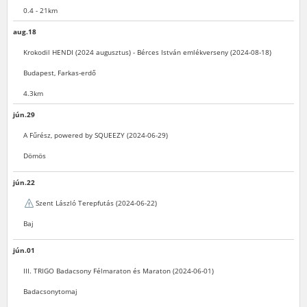
0.4 - 21km
aug.18
Krokodil HENDI (2024 augusztus) - Bérces István emlékverseny (2024-08-18)
Budapest, Farkas-erdő
4.3km
jún.29
A Fűrész, powered by SQUEEZY (2024-06-29)
Dömös
jún.22
Szent László Terepfutás (2024-06-22)
Baj
jún.01
III. TRIGO Badacsony Félmaraton és Maraton (2024-06-01)
Badacsonytomaj