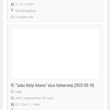
5 / 10 / 21km
Dunabogdány
További info
IV. “Ludas Matyi futama” utcai futóverseny (2022-09-10)
vége
2022. szeptember 10. (szo)
0.2 / 0.4 / 1 / 3km