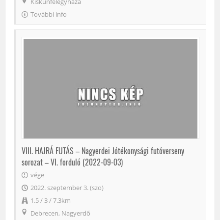
Kiskunfélegyháza
További info
VIII. HAJRÁ FUTÁS – Nagyerdei Jótékonysági futóverseny
sorozat – VI. forduló (2022-09-03)
vége
2022. szeptember 3. (szo)
1.5 / 3 / 7.3km
Debrecen, Nagyerdő