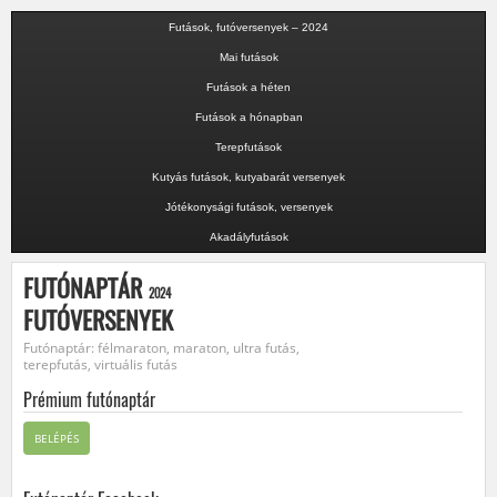
Futások, futóversenyek – 2024
Mai futások
Futások a héten
Futások a hónapban
Terepfutások
Kutyás futások, kutyabarát versenyek
Jótékonysági futások, versenyek
Akadályfutások
FUTÓNAPTÁR
2024
FUTÓVERSENYEK
Futónaptár: félmaraton, maraton, ultra futás,
terepfutás, virtuális futás
Prémium futónaptár
BELÉPÉS