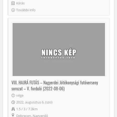
Kiírás
További info
VIII. HAJRÁ FUTÁS – Nagyerdei Jótékonysági futóverseny
sorozat – V. forduló (2022-08-06)
vége
2022. augusztus 6. (szo)
1.5 / 3 / 7.3km
Debrecen, Nagyerdő