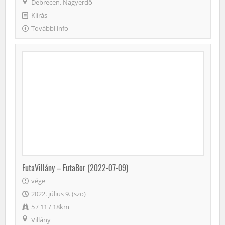
Debrecen, Nagyerdő
Kiírás
További info
FutaVillány – FutaBor (2022-07-09)
vége
2022. július 9. (szo)
5 / 11 / 18km
Villány