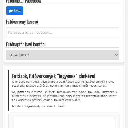
Futónaptár Facebook
Futóverseny kereső
Keresés...
Futónaptár havi bontás
Futások, futóversenyek "
ingyenes
" címkével
A keresés nem veszi figyelembe a beállítások szerinti futóversenyek illetve
közösségi futások szűrését, hanem minden futás címkéi között keres!
Az
ingyenes
címkével ellátott futásokon van olyan táv, ahol ingyenes /
díjmentes a nevezés, de előfordulhat, hogy előzetes regisztrációhoz kötött,
és / vagy csak gyerek / családi távokra vonatkozik.
Mindenki tájékozódjon a szervezőknél!