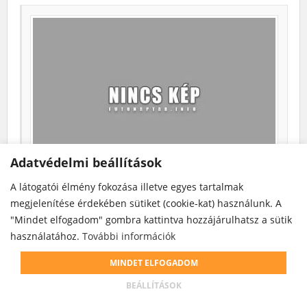
Adatvédelmi beállítások
VIII. HAJRÁ FUTÁS – Nagyerdei Jótékonysági futóverseny
A látogatói élmény fokozása illetve egyes tartalmak
sorozat – III. forduló (2022-06-04)
megjelenítése érdekében sütiket (cookie-kat) használunk. A
vége
"Mindet elfogadom" gombra kattintva hozzájárulhatsz a sütik
2022. június 4. (szo)
használatához.
További információk
1.5 / 3 / 7.3km
Debrecen, Nagyerdő
MINDET ELFOGADOM
Kiírás
BEÁLLÍTÁSOK
További info