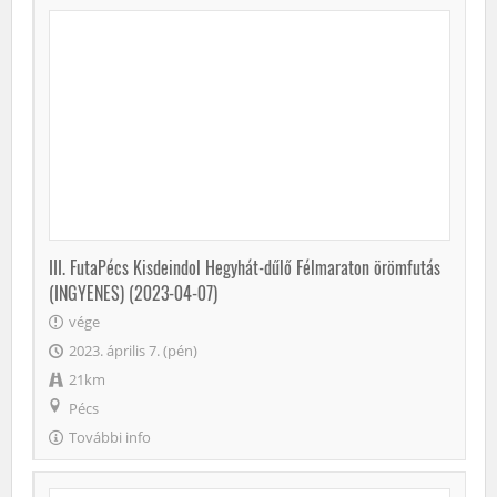
III. FutaPécs Kisdeindol Hegyhát-dűlő Félmaraton örömfutás
(INGYENES) (2023-04-07)
vége
2023. április 7. (pén)
21km
Pécs
További info