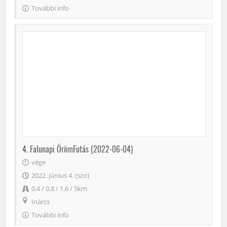
További info
4. Falunapi ÖrömFutás (2022-06-04)
vége
2022. június 4. (szo)
0.4 / 0.8 / 1.6 / 5km
Inárcs
További info