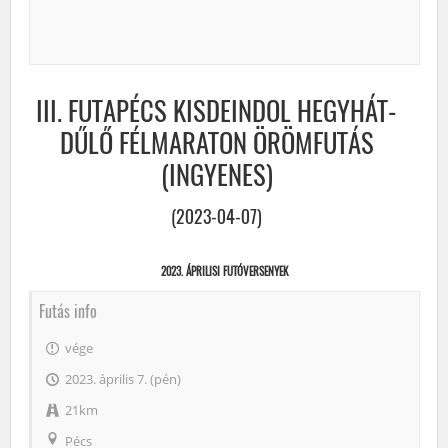
III. FUTAPÉCS KISDEINDOL HEGYHÁT-
DŰLŐ FÉLMARATON ÖRÖMFUTÁS
(INGYENES)
(2023-04-07)
2023. ÁPRILISI FUTÓVERSENYEK
Futás info
vége
2023. április 7. (pén)
21km
Pécs