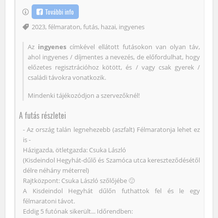
További info
Címke
2023
,
félmaraton
,
futás
,
hazai
,
ingyenes
Az
ingyenes
címkével ellátott futásokon van olyan táv,
ahol ingyenes / díjmentes a nevezés, de előfordulhat, hogy
előzetes regisztrációhoz kötött, és / vagy csak gyerek /
családi távokra vonatkozik.
Mindenki tájékozódjon a szervezőknél!
A futás részletei
- Az ország talán legnehezebb (aszfalt) Félmaratonja lehet ez
is -
Házigazda, ötletgazda: Csuka László
(Kisdeindol Hegyhát-dűlő és Szamóca utca kereszteződésétől
délre néhány méterrel)
Rajtközpont: Csuka László szőlőjébe 🙂
A Kisdeindol Hegyhát dűlőn futhattok fel és le egy
félmaratoni távot.
Eddig 5 futónak sikerült... Időrendben: