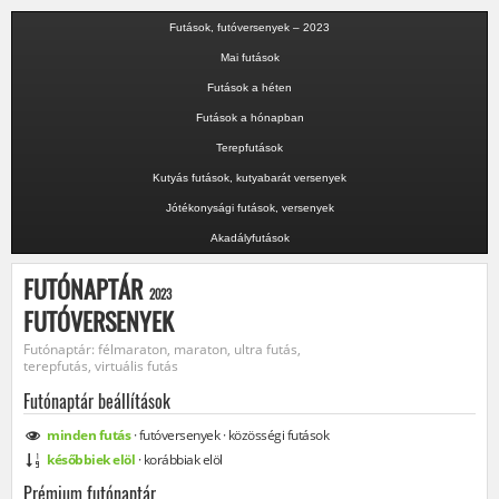
Futások, futóversenyek – 2023
Mai futások
Futások a héten
Futások a hónapban
Terepfutások
Kutyás futások, kutyabarát versenyek
Jótékonysági futások, versenyek
Akadályfutások
FUTÓNAPTÁR
2023
FUTÓVERSENYEK
Futónaptár: félmaraton, maraton, ultra futás,
terepfutás, virtuális futás
Futónaptár beállítások
minden
futás
·
futóversenyek
·
közösségi
futások
későbbiek elöl
·
korábbiak elöl
Prémium futónaptár