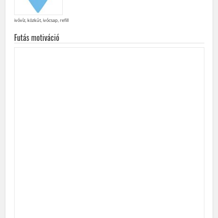
ivóvíz, közkút, ivócsap, refill
Futás motiváció