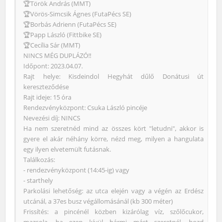
🏆Török András (MMT)
🏆Vörös-Simcsik Ágnes (FutaPécs SE)
🏆Borbás Adrienn (FutaPécs SE)
🏆Papp László (Fittbike SE)
🏆Cecília Sár (MMT)
NINCS MÉG DUPLÁZÓ!!
Időpont: 2023.04.07.
Rajt helye: Kisdeindol Hegyhát dűlő Donátusi út
kereszteződése
Rajt ideje: 15 óra
Rendezvényközpont: Csuka László pincéje
Nevezési díj: NINCS
Ha nem szeretnéd mind az összes kört "letudni", akkor is
gyere el akár néhány körre, nézd meg, milyen a hangulata
egy ilyen elvetemült futásnak.
Találkozás:
- rendezvényközpont (14:45-ig) vagy
- starthely
Parkolási lehetőség: az utca elején vagy a végén az Erdész
utcánál, a 37es busz végállomásánál (kb 300 méter)
Frissítés: a pincénél közben kizárólag víz, szőlőcukor,
mazsola, ha ezen kívül bármi mást szeretnél, hozd