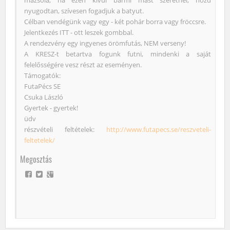
nyugodtan, szívesen fogadjuk a batyut.
Célban vendégünk vagy egy - két pohár borra vagy fröccsre.
Jelentkezés ITT - ott leszek gombbal.
A rendezvény egy ingyenes örömfutás, NEM verseny!
A KRESZ-t betartva fogunk futni, mindenki a saját
felelősségére vesz részt az eseményen.
Támogatók:
FutaPécs SE
Csuka László
Gyertek - gyertek!
üdv
részvételi feltételek:
http://www.futapecs.se/reszveteli-
feltetelek/
Megosztás