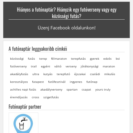
Hiányos a futónaptár? Hiányzik egy futóverseny vagy egy
közösségi futás?
Üzenj Facebook oldalunkon!
A futónaptár leggyakoribb címkéi
közösségi
futás
terep
félmaraton
terepfutás
gyerek
edzés
bsi
futóverseny
trail
egyéni
váltó
verseny
jótékonysági
maraton
akadályfutás
ultra
kutyás
terepfutó
éjszakai
családi
mikulás
korosztályos
futapest
futófesztivál
ingyenes
futónap
achilles napi futás
akadályverseny
spartan
csapat
yours truly
éremdíjazás
cross
szigetfutás
Futónaptár partner