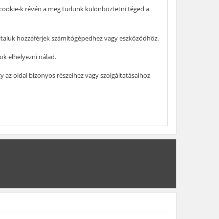
a cookie-k révén a meg tudunk különböztetni téged a
általuk hozzáférjek számítógépedhez vagy eszközödhöz.
ok elhelyezni nálad.
y az oldal bizonyos részeihez vagy szolgáltatásaihoz