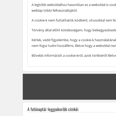
A legtöbb weboldalhoz hasonlóan ez a weboldal is cook
weblap többi felhasználójától.
A cookie-k nem futtathatók kódként, vírusokkal sem f
Törvény által előírt kötelességem, hogy beleegyezésedet
Kérlek, vedd figyelembe, hogy a cookie-k használatának 
nem fogsz tudni hozzáférni, illetve hogy a weboldal n
Bővebb információt a cookie-król, azok törléséről illetv
A futónaptár leggyakoribb címkéi