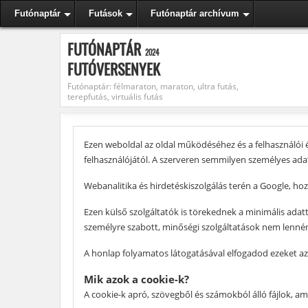
Futónaptár
Futások
Futónaptár archívum
FUTÓNAPTÁR
2024
FUTÓVERSENYEK
Futónaptár: félmaraton, maraton, ultra futás,
terepfutás, virtuális futás
Ezen weboldal az oldal működéséhez és a felhasználói 
felhasználójától. A szerveren semmilyen személyes adat
Webanalitika és hirdetéskiszolgálás terén a Google, ho
Ezen külső szolgáltatók is törekednek a minimális adat
személyre szabott, minőségi szolgáltatások nem lenné
A honlap folyamatos látogatásával elfogadod ezeket az 
Mik azok a cookie-k?
A cookie-k apró, szövegből és számokból álló fájlok, a