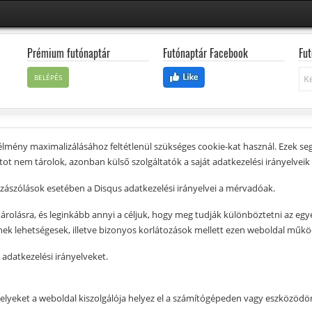
Prémium futónaptár
Futónaptár Facebook
Fut
Ke
BELÉPÉS
élmény maximalizálásához feltétlenül szükséges cookie-kat használ. Ezek se
ot nem tárolok, azonban külső szolgáltatók a saját adatkezelési irányelveik 
zzászólások esetében a Disqus adatkezelési irányelvei a mérvadóak.
tárolásra, és leginkább annyi a céljuk, hogy meg tudják különböztetni az eg
nek lehetségesek, illetve bizonyos korlátozások mellett ezen weboldal műk
adatkezelési irányelveket.
melyeket a weboldal kiszolgálója helyez el a számítógépeden vagy eszközödö