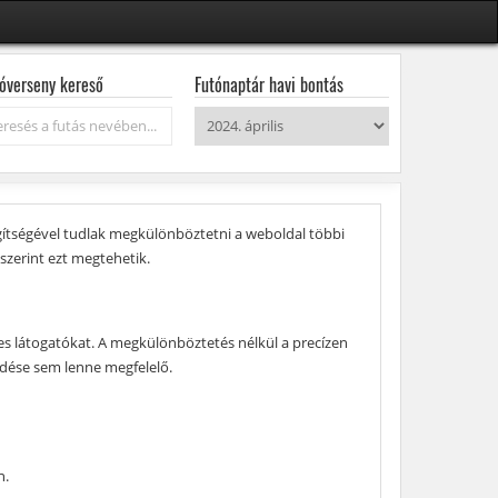
óverseny kereső
Futónaptár havi bontás
resés...
gítségével tudlak megkülönböztetni a weboldal többi
szerint ezt megtehetik.
yes látogatókat. A megkülönböztetés nélkül a precízen
ödése sem lenne megfelelő.
n.