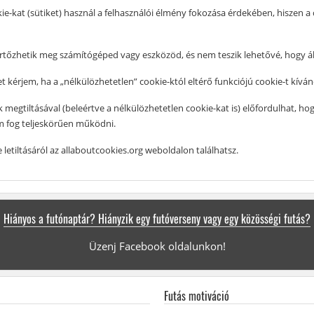
ie-kat (sütiket) használ a felhasználói élmény fokozása érdekében, hiszen 
ertőzhetik meg számítógéped vagy eszközöd, és nem teszik lehetővé, hogy 
 kérjem, ha a „nélkülözhetetlen” cookie-któl eltérő funkciójú cookie-t kíván
megtiltásával (beleértve a nélkülözhetetlen cookie-kat is) előfordulhat, hog
em fog teljeskörűen működni.
e letiltásáról az allaboutcookies.org weboldalon találhatsz.
Hiányos a futónaptár? Hiányzik egy futóverseny vagy egy közösségi futás?
Üzenj Facebook oldalunkon!
Futás motiváció