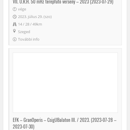
VII. U.R.H. 50 mHz terepfutó verseny – 2023 (2023-07-29)
vége
2023. július 29. (szo)
14 / 28 / 49km
Szeged
További info
EFK – GranOperis – CsigUBalaton III. / 2023. (2023-07-28 –
2023-07-30)