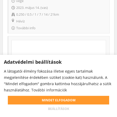
vége
2023. május 14. (vas)
0.250 / 0.5 / 1 / 7 / 14 / 21km
Hévíz
További info
Adatvédelmi beállítások
A látogatói élmény fokozása illetve egyes tartalmak
megjelenítése érdekében sütiket (cookie-kat) használunk. A
"Mindet elfogadom" gombra kattintva hozzájárulhatsz a sütik
használatához.
További információk
„19 év – 19 km” – EU-s futás Budapesten, az Európa-napon
MINDET ELFOGADOM
(2023-05-07)
BEÁLLÍTÁSOK
vége