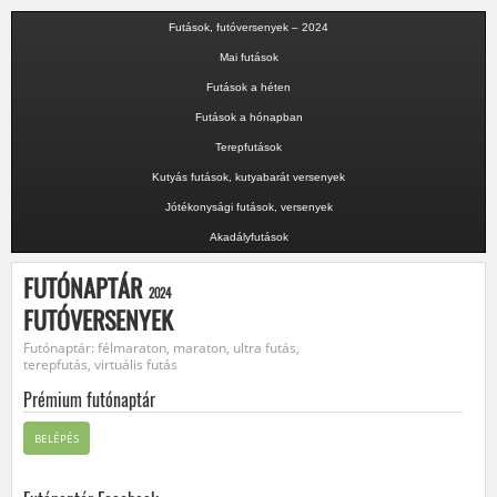
Futások, futóversenyek – 2024
Mai futások
Futások a héten
Futások a hónapban
Terepfutások
Kutyás futások, kutyabarát versenyek
Jótékonysági futások, versenyek
Akadályfutások
FUTÓNAPTÁR
2024
FUTÓVERSENYEK
Futónaptár: félmaraton, maraton, ultra futás,
terepfutás, virtuális futás
Prémium futónaptár
BELÉPÉS