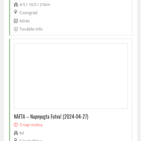
4-5 / 10.5 / 21km
Csongrád
Kiírás
További info
NAFTA – Napnyugta Futva! (2024-04-27)
5 nap múlva
6ó