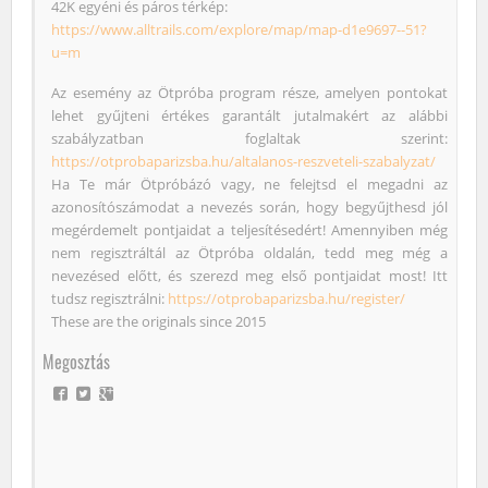
42K egyéni és páros térkép:
https://www.alltrails.com/explore/map/map-d1e9697--51?
u=m
Az esemény az Ötpróba program része, amelyen pontokat
lehet gyűjteni értékes garantált jutalmakért az alábbi
szabályzatban foglaltak szerint:
https://otprobaparizsba.hu/altalanos-reszveteli-szabalyzat/
Ha Te már Ötpróbázó vagy, ne felejtsd el megadni az
azonosítószámodat a nevezés során, hogy begyűjthesd jól
megérdemelt pontjaidat a teljesítésedért! Amennyiben még
nem regisztráltál az Ötpróba oldalán, tedd meg még a
nevezésed előtt, és szerezd meg első pontjaidat most! Itt
tudsz regisztrálni:
https://otprobaparizsba.hu/register/
These are the originals since 2015
Megosztás