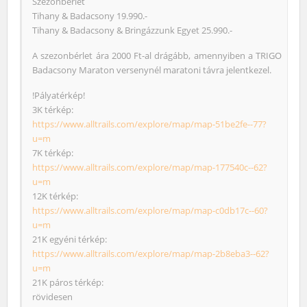
Szezonbérlet
Tihany & Badacsony 19.990.-
Tihany & Badacsony & Bringázzunk Egyet 25.990.-
A szezonbérlet ára 2000 Ft-al drágább, amennyiben a TRIGO
Badacsony Maraton versenynél maratoni távra jelentkezel.
!Pályatérkép!
3K térkép:
https://www.alltrails.com/explore/map/map-51be2fe--77?
u=m
7K térkép:
https://www.alltrails.com/explore/map/map-177540c--62?
u=m
12K térkép:
https://www.alltrails.com/explore/map/map-c0db17c--60?
u=m
21K egyéni térkép:
https://www.alltrails.com/explore/map/map-2b8eba3--62?
u=m
21K páros térkép:
rövidesen