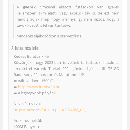
A
gyerek
címkével ellátott futásokon van gyerek
(jellemzően 1km alatti, vagy akörüli) táv is, de ezt nem
mindig adják meg, hogy mennyi, így nem biztos, hogy a
távok között is fel van tüntetve.
Mindenki tájékozódjon a szervezőknél!
A futás részletei
Kedves Barátaink! 📣
Köszönjük, hogy 2023-ban is velünk tartottatok, hatalmas
szeretettel várunk Titeket 2024. június 1-jén, a III. TRIGO
Badacsony Félmaraton és Maratonon! 💚
➡️ változatlanul 1500 fő
➡️
http://www.futniszep.hu
➡️ a legnagyobb pályánk
Nevezés nyitva:
https://nevezes.futniszep.hu/2024BM_reg
Árak mez nélkül:
400M Babyrun