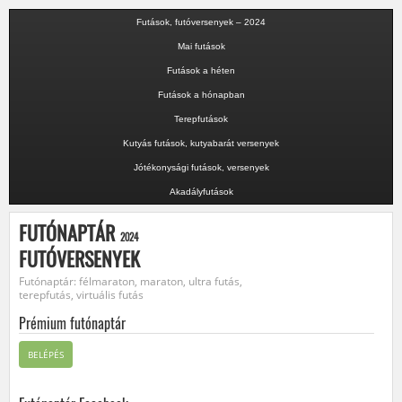
Futások, futóversenyek – 2024
Mai futások
Futások a héten
Futások a hónapban
Terepfutások
Kutyás futások, kutyabarát versenyek
Jótékonysági futások, versenyek
Akadályfutások
FUTÓNAPTÁR
2024
FUTÓVERSENYEK
Futónaptár: félmaraton, maraton, ultra futás,
terepfutás, virtuális futás
Prémium futónaptár
BELÉPÉS