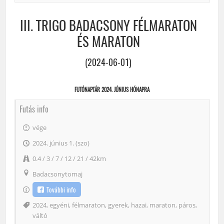
III. TRIGO BADACSONY FÉLMARATON
ÉS MARATON
(2024-06-01)
FUTÓNAPTÁR 2024. JÚNIUS HÓNAPRA
Futás info
vége
2024. június 1. (szo)
0.4 / 3 / 7 / 12 / 21 / 42km
Badacsonytomaj
További info
Címke
2024
,
egyéni
,
félmaraton
,
gyerek
,
hazai
,
maraton
,
páros
,
váltó