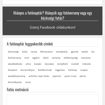
Hiányos a futónaptár? Hiányzik egy futóverseny vagy egy
közösségi futás?
Üzenj Facebook oldalunkon!
A futónaptár leggyakoribb címkéi
közösségi
futás
terep
félmaraton
terepfutás
gyerek
edzés
bsi
futóverseny
trail
egyéni
váltó
verseny
jótékonysági
maraton
akadályfutás
ultra
kutyás
éjszakai
terepfutó
családi
mikulás
futapest
korosztályos
futófesztivál
ingyenes
futónap
csapat
akadályverseny
achilles napi futás
spartan
yours truly
páros
éremdíjazás
cross
Futás motiváció