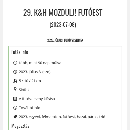
29. K&H MOZDULJ! FUTÓEST
(2023-07-08)
2023. JÚLIUSI FUTÓVERSENYEK
Futás info
több, mint 90 nap múlva
2023. július 8. (szo)
5 / 10 / 21km
Siófok
A futóverseny kiírása
További info
Címke
2023
,
egyéni
,
félmaraton
,
futóest
,
hazai
,
páros
,
trió
Megosztás