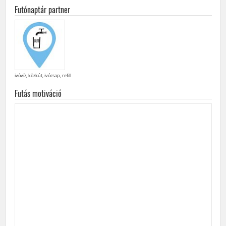
Futónaptár partner
ivóvíz, közkút, ivócsap, refill
Futás motiváció