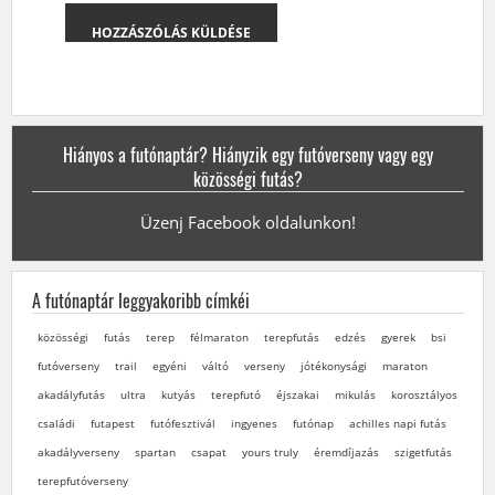
Hiányos a futónaptár? Hiányzik egy futóverseny vagy egy
közösségi futás?
Üzenj Facebook oldalunkon!
A futónaptár leggyakoribb címkéi
közösségi
futás
terep
félmaraton
terepfutás
edzés
gyerek
bsi
futóverseny
trail
egyéni
váltó
verseny
jótékonysági
maraton
akadályfutás
ultra
kutyás
terepfutó
éjszakai
mikulás
korosztályos
családi
futapest
futófesztivál
ingyenes
futónap
achilles napi futás
akadályverseny
spartan
csapat
yours truly
éremdíjazás
szigetfutás
terepfutóverseny