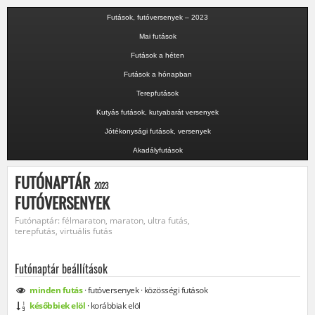
Futások, futóversenyek – 2023
Mai futások
Futások a héten
Futások a hónapban
Terepfutások
Kutyás futások, kutyabarát versenyek
Jótékonysági futások, versenyek
Akadályfutások
FUTÓNAPTÁR
2023
FUTÓVERSENYEK
Futónaptár: félmaraton, maraton, ultra futás,
terepfutás, virtuális futás
Futónaptár beállítások
minden
futás
·
futóversenyek
·
közösségi
futások
későbbiek elöl
·
korábbiak elöl