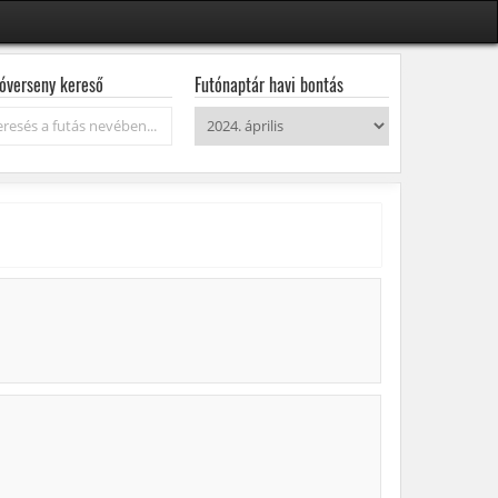
óverseny kereső
Futónaptár havi bontás
resés...