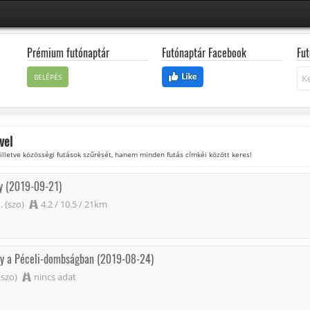
Prémium futónaptár
Futónaptár Facebook
Fut
Ke
BELÉPÉS
vel
 illetve közösségi futások szűrését, hanem minden futás címkéi között keres!
ny (2019-09-21)
 (szo)
4.2 / 10.5 / 21km
eny a Péceli-dombságban (2019-08-24)
(szo)
nincs adat