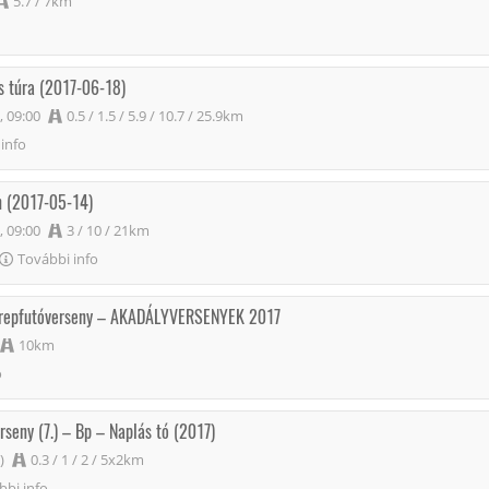
5.7 / 7km
és túra (2017-06-18)
, 09:00
0.5 / 1.5 / 5.9 / 10.7 / 25.9km
info
n (2017-05-14)
, 09:00
3 / 10 / 21km
További info
terepfutóverseny – AKADÁLYVERSENYEK 2017
10km
o
rseny (7.) – Bp – Naplás tó (2017)
)
0.3 / 1 / 2 / 5x2km
bbi info