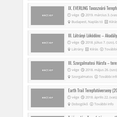
IX. EVERLING Tavaszváró Terep
vége
2019. március 3. (vas
Budapest, Naplás tó
Kiírá
III. Látrányi Löködönc – Akadál
vége
2018. július 7. (szo), 
Látrány
Kiírás
További
III. Szorgalmatosi Hársfa – te
vége
2018. május 26. (szo)
Szorgalmatos
További inf
Earth Trail Terepfutóverseny (
vége
2018. április 22. (vas)
Dobogókő
További info