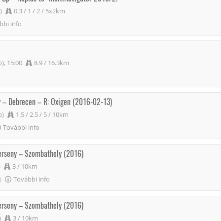
)
0.3 / 1 / 2 / 5x2km
bbi info
o), 15:00
8.9 / 16.3km
y – Debrecen – R: Oxigen (2016-02-13)
o)
1.5 / 2.5 / 5 / 10km
További info
verseny – Szombathely (2016)
)
3 / 10km
k
További info
verseny – Szombathely (2016)
)
3 / 10km