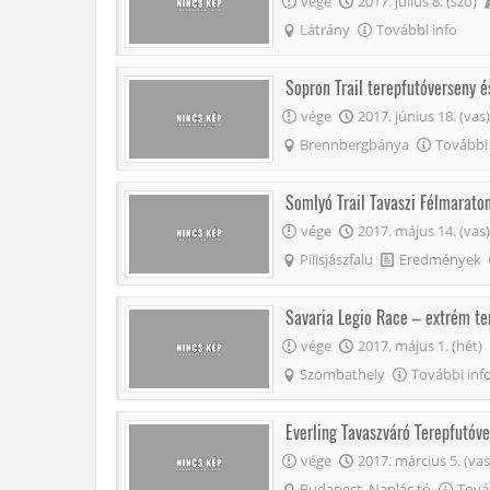
vége
2017. július 8. (szo)
Látrány
További info
Sopron Trail terepfutóverseny 
vége
2017. június 18. (vas)
Brennbergbánya
További 
Somlyó Trail Tavaszi Félmarato
vége
2017. május 14. (vas)
Pilisjászfalu
Eredmények
Savaria Legio Race – extrém 
vége
2017. május 1. (hét)
Szombathely
További inf
Everling Tavaszváró Terepfutóve
vége
2017. március 5. (vas
Budapest, Naplás tó
Tová