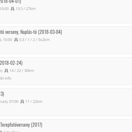
(2018-04-01)
 10:00
13.5 / 27km
futó verseny, Naplás-tó (2018-03-04)
), 10:00
0.3 / 1 / 2 / 5x2km
 (2018-02-24)
o)
14 / 22 / 30km
bi info
13)
vas), 07:00
11 / 22km
 Terepfutóverseny (2017)