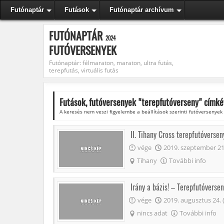
Futónaptár
Futások
Futónaptár archívum
FUTÓNAPTÁR
2024
FUTÓVERSENYEK
Futónaptár: félmaraton, maraton, ultra futás,
terepfutás, virtuális futás
Futások, futóversenyek "
terepfutóverseny
" címké
A keresés nem veszi figyelembe a beállítások szerinti futóversenyek
II. Tihany Cross terepfutóverse
vége
2019. szeptember 21.
Tihany
További info
Irány a bázis! – Terepfutóvers
vége
2019. augusztus 24. 
nincs adat
További info