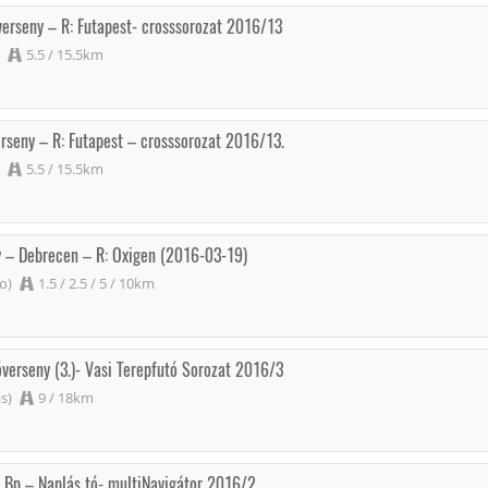
verseny – R: Futapest- crosssorozat 2016/13
5.5 / 15.5km
erseny – R: Futapest – crosssorozat 2016/13.
5.5 / 15.5km
y – Debrecen – R: Oxigen (2016-03-19)
o)
1.5 / 2.5 / 5 / 10km
óverseny (3.)- Vasi Terepfutó Sorozat 2016/3
s)
9 / 18km
– Bp – Naplás tó- multiNavigátor 2016/2.