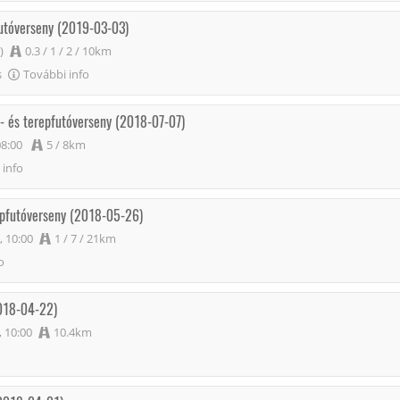
futóverseny (2019-03-03)
)
0.3 / 1 / 2 / 10km
s
További info
y- és terepfutóverseny (2018-07-07)
08:00
5 / 8km
 info
repfutóverseny (2018-05-26)
, 10:00
1 / 7 / 21km
o
2018-04-22)
, 10:00
10.4km