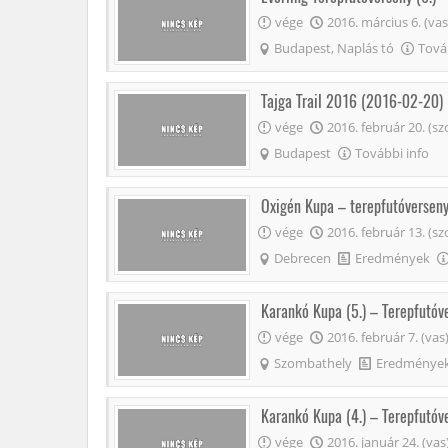
vége
2016. március 6. (vas
Budapest, Naplás tó
Tová
Tajga Trail 2016 (2016-02-20)
vége
2016. február 20. (sz
Budapest
További info
Oxigén Kupa – terepfutóversen
vége
2016. február 13. (sz
Debrecen
Eredmények
Karankó Kupa (5.) – Terepfutó
vége
2016. február 7. (vas
Szombathely
Eredménye
Karankó Kupa (4.) – Terepfutó
vége
2016. január 24. (vas