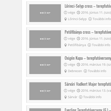
Lőrinci-Selyp cross – terepfutó
vége
2016. június 11. (szo)
Lőrinci-Selyp
További info
Petőfibánya cross – terepfutóv
vége
2016. június 11. (szo)
Petőfibánya
További info
Oxigén Kupa – terepfutóversen
vége
2016. március 19. (sz
Debrecen
További info
Sárvári Vadkert Major terepfut
vége
2016. március 13. (va
Sárvár
További info
Everling Terepfutóverseny (6.) 