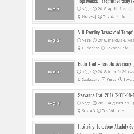
Tojásvadász Terepfutóverseny 
vége
2018. április 1. (vas),
Noszvaj
További info
VIII. Everling Tavaszváró Terep
vége
2018. március 4. (vas
Budapest
További info
Bodri Trail – Terepfutóverseny
vége
2018. február 24. (sz
Szekszárd
Kiírás
Továb
Szavanna Trail 2017 (2017-08-
vége
2017. augusztus 13. (
Sukoró
További info
II.Látrányi Löködönc Akadály és