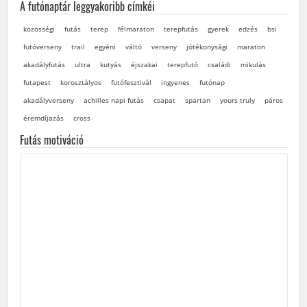
A futónaptár leggyakoribb címkéi
közösségi
futás
terep
félmaraton
terepfutás
gyerek
edzés
bsi
futóverseny
trail
egyéni
váltó
verseny
jótékonysági
maraton
akadályfutás
ultra
kutyás
éjszakai
terepfutó
családi
mikulás
futapest
korosztályos
futófesztivál
ingyenes
futónap
akadályverseny
achilles napi futás
csapat
spartan
yours truly
páros
éremdíjazás
cross
Futás motiváció