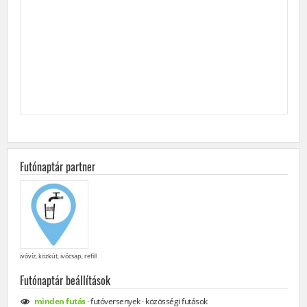
Futónaptár partner
ivóvíz, közkút, ivócsap, refill
Futónaptár beállítások
minden
futás
·
futóversenyek
·
közösségi
futások