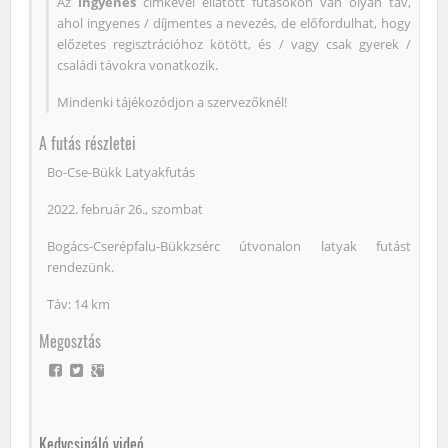
Az
ingyenes
címkével ellátott futásokon van olyan táv,
ahol ingyenes / díjmentes a nevezés, de előfordulhat, hogy
előzetes regisztrációhoz kötött, és / vagy csak gyerek /
családi távokra vonatkozik.
Mindenki tájékozódjon a szervezőknél!
A futás részletei
Bo-Cse-Bükk Latyakfutás
2022. február 26., szombat
Bogács-Cserépfalu-Bükkzsérc útvonalon latyak futást
rendezünk.
Táv: 14 km
Megosztás
Kedvcsináló videó