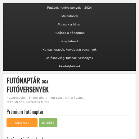
Futások, futóversenyek – 2024
Mai futások
Futások a héten
Futások a hónapban
Terepfutások
Kutyás futások, kutyabarát versenyek
Jótékonysági futások, versenyek
Akadályfutások
FUTÓNAPTÁR
2024
FUTÓVERSENYEK
Futónaptár: félmaraton, maraton, ultra futás,
terepfutás, virtuális futás
Prémium futónaptár
IGÉNYLÉS
BELÉPÉS