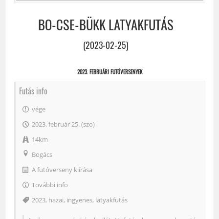
BO-CSE-BÜKK LATYAKFUTÁS
(2023-02-25)
2023. FEBRUÁRI FUTÓVERSENYEK
Futás info
vége
2023. február 25. (szo)
14km
Bogács
A futóverseny kiírása
További info
Címke
2023
,
hazai
,
ingyenes
,
latyakfutás