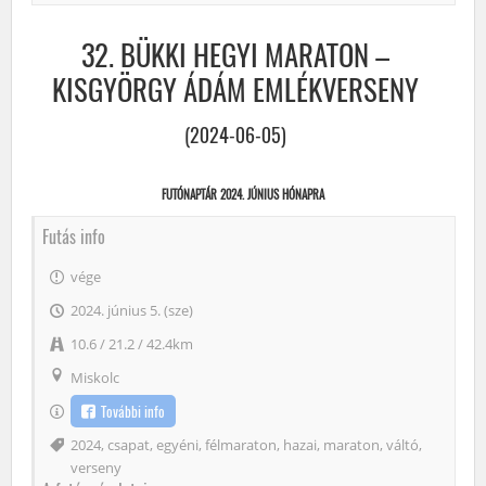
32. BÜKKI HEGYI MARATON –
KISGYÖRGY ÁDÁM EMLÉKVERSENY
(2024-06-05)
FUTÓNAPTÁR 2024. JÚNIUS HÓNAPRA
Futás info
vége
2024. június 5. (sze)
10.6 / 21.2 / 42.4km
Miskolc
További info
Címke
2024
,
csapat
,
egyéni
,
félmaraton
,
hazai
,
maraton
,
váltó
,
verseny