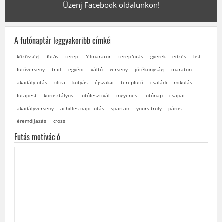
Üzenj Facebook oldalunkon!
A futónaptár leggyakoribb címkéi
közösségi
futás
terep
félmaraton
terepfutás
gyerek
edzés
bsi
futóverseny
trail
egyéni
váltó
verseny
jótékonysági
maraton
akadályfutás
ultra
kutyás
éjszakai
terepfutó
családi
mikulás
futapest
korosztályos
futófesztivál
ingyenes
futónap
csapat
akadályverseny
achilles napi futás
spartan
yours truly
páros
éremdíjazás
cross
Futás motiváció