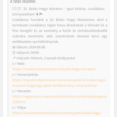
A futás részletei
🏃‍♀️🏃‍♂️ 32. Bükki Hegyi Maraton - Igazi kihívás, csodálatos
környezetben! 🌲🏞️
Csatlakozz hozzánk a 32. Bükki Hegyi Maratonra, ahol a
természet csodálatos tájain futva élvezheted a kihívást és a
friss levegőt! Ez az esemény a futók és természetkedvelők
számára teremtett, akik szeretnének részesei lenni egy
emlékezetes sportélménynek.
📅 Dátum: 2024.06.08.
⏰ Időpont: 09:00
📍 Helyszín: Miskolc, Csanyik-Királyasztal
👉 Web:
https://maratonclubmiskolc.hu/bukki-hegyi-maraton/
👉 Versenykiírás:
https://maratonclubmiskolc.hu/versenyeink/32-bukki-hegyi-
maraton-kisgyorgy-adam-emlekverseny-versenykiiras/
👉 Nevezés:
https://registration.maratonclubmiskolc.hu/termekkategoria
/32bhm/
👉 Pálya:
https://maratonclubmiskolc.hu/versenyeink/bukki-hegyi-