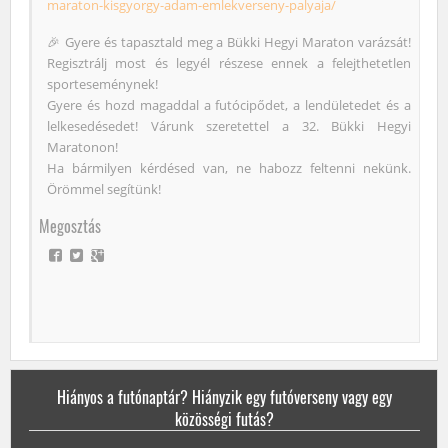
maraton-kisgyorgy-adam-emlekverseny-palyaja/
🎉 Gyere és tapasztald meg a Bükki Hegyi Maraton varázsát!
Regisztrálj most és legyél részese ennek a felejthetetlen
sporteseménynek!
Gyere és hozd magaddal a futócipődet, a lendületedet és a
lelkesedésedet! Várunk szeretettel a 32. Bükki Hegyi
Maratonon!
Ha bármilyen kérdésed van, ne habozz feltenni nekünk.
Örömmel segítünk!
Megosztás
Hiányos a futónaptár? Hiányzik egy futóverseny vagy egy
közösségi futás?