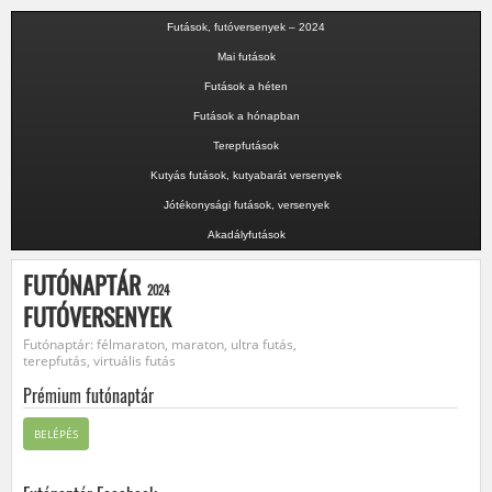
Futások, futóversenyek – 2024
Mai futások
Futások a héten
Futások a hónapban
Terepfutások
Kutyás futások, kutyabarát versenyek
Jótékonysági futások, versenyek
Akadályfutások
FUTÓNAPTÁR
2024
FUTÓVERSENYEK
Futónaptár: félmaraton, maraton, ultra futás,
terepfutás, virtuális futás
Prémium futónaptár
BELÉPÉS