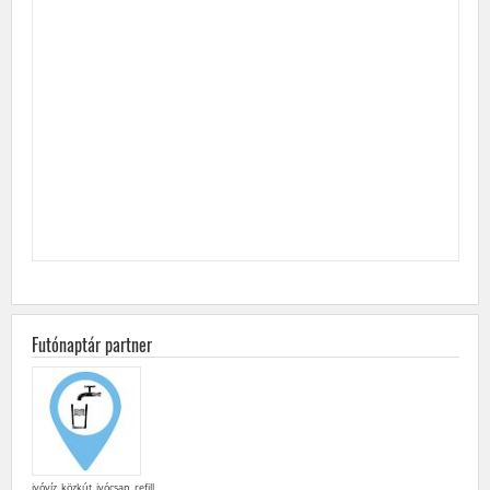
Futónaptár partner
ivóvíz, közkút, ivócsap, refill