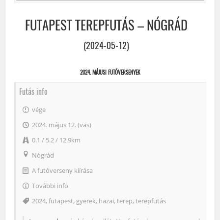
FUTAPEST TEREPFUTÁS – NÓGRÁD
(2024-05-12)
2024. MÁJUSI FUTÓVERSENYEK
Futás info
vége
2024. május 12. (vas)
0.1 / 5.2 / 12.9km
Nógrád
A futóverseny kiírása
További info
Címke
2024
,
futapest
,
gyerek
,
hazai
,
terep
,
terepfutás