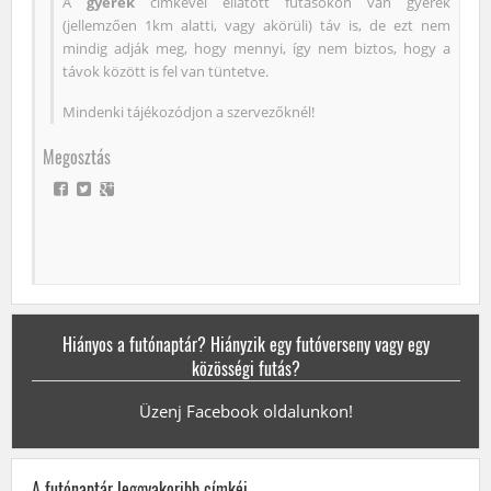
A
gyerek
címkével ellátott futásokon van gyerek
(jellemzően 1km alatti, vagy akörüli) táv is, de ezt nem
mindig adják meg, hogy mennyi, így nem biztos, hogy a
távok között is fel van tüntetve.
Mindenki tájékozódjon a szervezőknél!
Megosztás
Hiányos a futónaptár? Hiányzik egy futóverseny vagy egy
közösségi futás?
Üzenj Facebook oldalunkon!
A futónaptár leggyakoribb címkéi