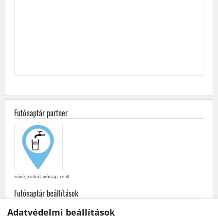
Futónaptár partner
ivóvíz, közkút, ivócsap, refill
Futónaptár beállítások
minden
futás
·
futóversenyek
·
közösségi
futások
Adatvédelmi beállítások