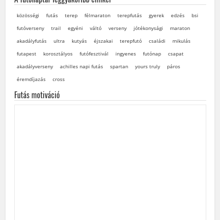
közösségi
futás
terep
félmaraton
terepfutás
gyerek
edzés
bsi
futóverseny
trail
egyéni
váltó
verseny
jótékonysági
maraton
akadályfutás
ultra
kutyás
éjszakai
terepfutó
családi
mikulás
futapest
korosztályos
futófesztivál
ingyenes
futónap
csapat
akadályverseny
achilles napi futás
spartan
yours truly
páros
éremdíjazás
cross
Futás motiváció