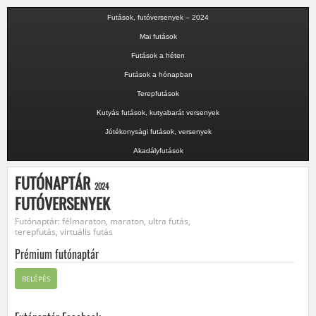
Futások, futóversenyek – 2024
Mai futások
Futások a héten
Futások a hónapban
Terepfutások
Kutyás futások, kutyabarát versenyek
Jótékonysági futások, versenyek
Akadályfutások
FUTÓNAPTÁR
2024
FUTÓVERSENYEK
Futónaptár: félmaraton, maraton, ultra futás,
terepfutás, virtuális futás
Prémium futónaptár
BELÉPÉS