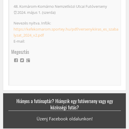
48. Komárom-Komárno Nemzetközi Utcai Futóverseny
⏰2024. május 1. (szerda)
Nevezés nyitva. Infók:
https://kefekomarom.sportey.hu/pdf/versenykiiras_es_szaba
lyzat_2024_v2.pdf
E-mail:
Megosztás
Hiányos a futónaptár? Hiányzik egy futóverseny vagy egy
közösségi futás?
Üzenj Facebook oldalunkon!