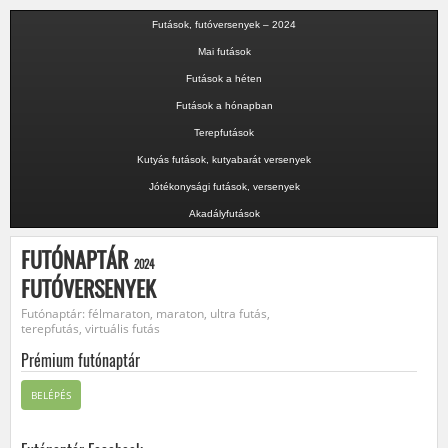
Futások, futóversenyek – 2024
Mai futások
Futások a héten
Futások a hónapban
Terepfutások
Kutyás futások, kutyabarát versenyek
Jótékonysági futások, versenyek
Akadályfutások
FUTÓNAPTÁR
2024
FUTÓVERSENYEK
Futónaptár: félmaraton, maraton, ultra futás,
terepfutás, virtuális futás
Prémium futónaptár
BELÉPÉS