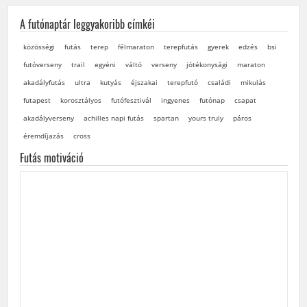
A futónaptár leggyakoribb címkéi
közösségi
futás
terep
félmaraton
terepfutás
gyerek
edzés
bsi
futóverseny
trail
egyéni
váltó
verseny
jótékonysági
maraton
akadályfutás
ultra
kutyás
éjszakai
terepfutó
családi
mikulás
futapest
korosztályos
futófesztivál
ingyenes
futónap
csapat
akadályverseny
achilles napi futás
spartan
yours truly
páros
éremdíjazás
cross
Futás motiváció