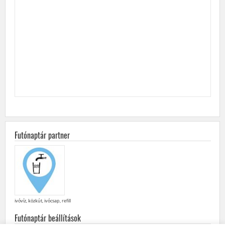
Futónaptár partner
ivóvíz, közkút, ivócsap, refill
Futónaptár beállítások