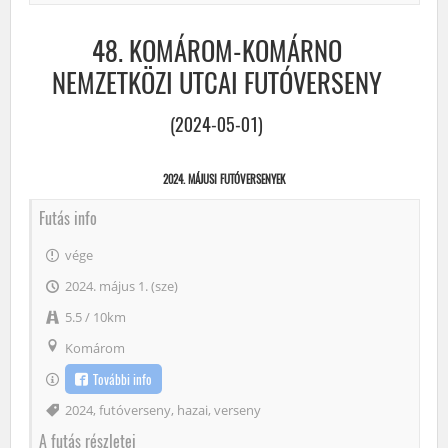
48. KOMÁROM-KOMÁRNO
NEMZETKÖZI UTCAI FUTÓVERSENY
(2024-05-01)
2024. MÁJUSI FUTÓVERSENYEK
Futás info
vége
2024. május 1. (sze)
5.5 / 10km
Komárom
További info
Címke
2024
,
futóverseny
,
hazai
,
verseny
A futás részletei