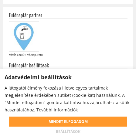
Futónaptár partner
ivóvíz, közkút, ivócsap, refill
Futónaptár beállítások
minden
futás
·
futóversenyek
·
közösségi
futások
Adatvédelmi beállítások
későbbiek elöl
·
korábbiak elöl
A látogatói élmény fokozása illetve egyes tartalmak
Futónaptár a Facebook-on
megjelenítése érdekében sütiket (cookie-kat) használunk. A
"Mindet elfogadom" gombra kattintva hozzájárulhatsz a sütik
használatához.
További információk
A futóversenyek / futások szervezői bármikor módosíthatják vagy törölhetik egy
futóverseny / futás kiírását. Az ebből származó esetleges károkért a futónaptár
MINDET ELFOGADOM
üzemeltetője felelősséget nem vállal.
© futonaptar.info | Futónaptár, futóversenyek - 2024 | Terepfutás, ultra futás,
BEÁLLÍTÁSOK
maraton, félmaraton, közösségi futás, naptár |
Cookie beállítások