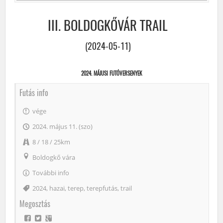
III. BOLDOGKŐVÁR TRAIL
(2024-05-11)
2024. MÁJUSI FUTÓVERSENYEK
Futás info
vége
2024. május 11. (szo)
8 / 18 / 25km
Boldogkő vára
További info
Címke
2024
,
hazai
,
terep
,
terepfutás
,
trail
Megosztás