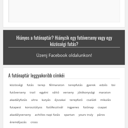
Hiányos a futónaptár? Hiányzik egy futóverseny vagy egy
közösségi futás?
Üzenj Facebook oldalunkon!
A futónaptár leggyakoribb címkéi
közösségi
futás
terep
félmaraton
terepfutás
gyerek
edzés
bsi
futóverseny
trail
egyéni
váltó
verseny
jótékonysági
maraton
akadályfutás
ultra
kutyás
éjszakai
terepfutó
családi
mikulás
futapest
korosztályos
futófesztivál
ingyenes
futónap
csapat
akadályverseny
achilles napi futás
spartan
yours truly
páros
éremdíjazás
cross