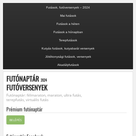
Futások, futóversenyek – 2024
Mai futások
Futások a héten
Futások a hónapban
Terepfutások
Kutyás futások, kutyabarát versenyek
Jótékonysági futások, versenyek
Akadályfutások
FUTÓNAPTÁR
2024
FUTÓVERSENYEK
Futónaptár: félmaraton, maraton, ultra futás,
terepfutás, virtuális futás
Prémium futónaptár
BELÉPÉS