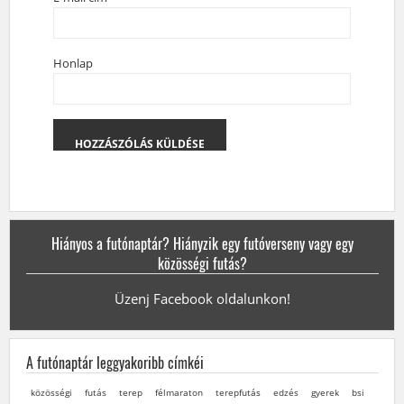
Honlap
Hiányos a futónaptár? Hiányzik egy futóverseny vagy egy
közösségi futás?
Üzenj Facebook oldalunkon!
A futónaptár leggyakoribb címkéi
közösségi
futás
terep
félmaraton
terepfutás
edzés
gyerek
bsi