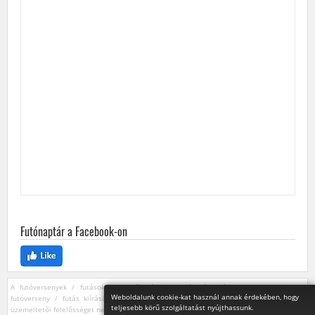
Futónaptár a Facebook-on
A futóversenyek / futások szervezői bármikor módosíthatják vagy törölhetik egy
Weboldalunk cookie-kat használ annak érdekében, hogy
futóverseny / futás kiírását. Az ebből származó esetleges károkért a futónaptár
teljesebb körű szolgáltatást nyújthassunk.
üzemeltetői felelősséget nem vállalnak.