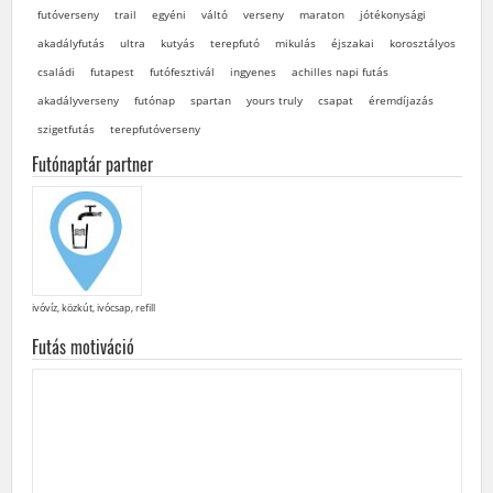
futóverseny
trail
egyéni
váltó
verseny
maraton
jótékonysági
akadályfutás
ultra
kutyás
terepfutó
mikulás
éjszakai
korosztályos
családi
futapest
futófesztivál
ingyenes
achilles napi futás
akadályverseny
futónap
spartan
yours truly
csapat
éremdíjazás
szigetfutás
terepfutóverseny
Futónaptár partner
ivóvíz, közkút, ivócsap, refill
Futás motiváció