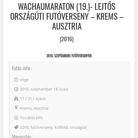
WACHAUMARATON (19.)- LEJTŐS
ORSZÁGÚTI FUTÓVERSENY – KREMS –
AUSZTRIA
(2016)
2016. SZEPTEMBERI FUTÓVERSENYEK
Futás info
vége
2016. szeptember 18. (vas)
11 / 21 / 42km
Krems, Ausztria
További info
Címke
2016
,
futóverseny
,
külföldi
,
országúti
Megosztás