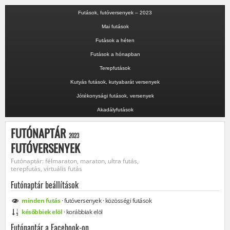
Futások, futóversenyek – 2023
Mai futások
Futások a héten
Futások a hónapban
Terepfutások
Kutyás futások, kutyabarát versenyek
Jótékonysági futások, versenyek
Akadályfutások
FUTÓNAPTÁR
2023
FUTÓVERSENYEK
Futónaptár: félmaraton, maraton, ultra futás,
terepfutás, virtuális futás
Futónaptár beállítások
minden
futás
·
futóversenyek
·
közösségi
futások
későbbiek elöl
·
korábbiak elöl
Futónaptár a Facebook-on