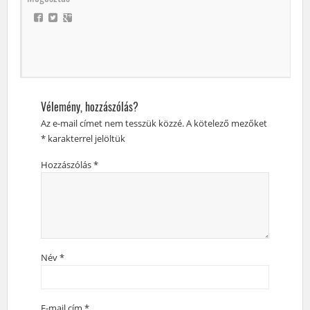
Vélemény, hozzászólás?
Az e-mail címet nem tesszük közzé.
A kötelező mezőket
*
karakterrel jelöltük
Hozzászólás
*
Név
*
E-mail cím
*