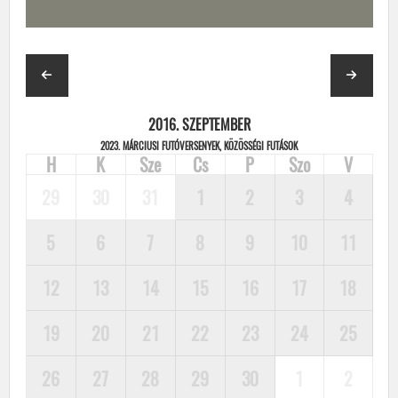
2016. SZEPTEMBER
2023. MÁRCIUSI FUTÓVERSENYEK, KÖZÖSSÉGI FUTÁSOK
H
K
Sze
Cs
P
Szo
V
29
30
31
1
2
3
4
5
6
7
8
9
10
11
12
13
14
15
16
17
18
19
20
21
22
23
24
25
26
27
28
29
30
1
2