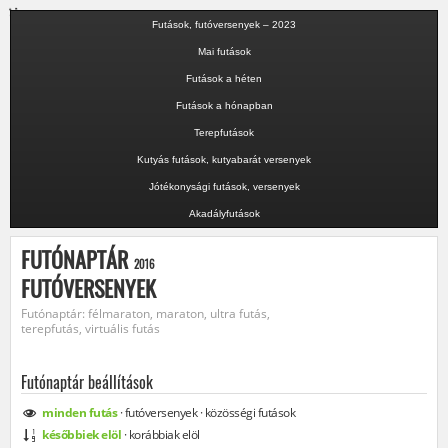
Futások, futóversenyek – 2023
Mai futások
Futások a héten
Futások a hónapban
Terepfutások
Kutyás futások, kutyabarát versenyek
Jótékonysági futások, versenyek
Akadályfutások
FUTÓNAPTÁR
2016
FUTÓVERSENYEK
Futónaptár: félmaraton, maraton, ultra futás,
terepfutás, virtuális futás
Futónaptár beállítások
minden
futás
·
futóversenyek
·
közösségi
futások
későbbiek elöl
·
korábbiak elöl