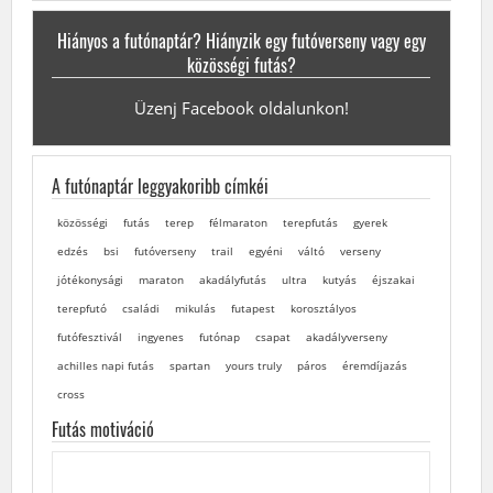
Hiányos a futónaptár? Hiányzik egy futóverseny vagy egy
közösségi futás?
Üzenj Facebook oldalunkon!
A futónaptár leggyakoribb címkéi
közösségi
futás
terep
félmaraton
terepfutás
gyerek
edzés
bsi
futóverseny
trail
egyéni
váltó
verseny
jótékonysági
maraton
akadályfutás
ultra
kutyás
éjszakai
terepfutó
családi
mikulás
futapest
korosztályos
futófesztivál
ingyenes
futónap
csapat
akadályverseny
achilles napi futás
spartan
yours truly
páros
éremdíjazás
cross
Futás motiváció