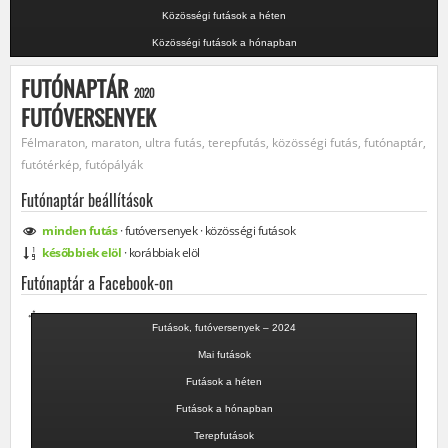
Közösségi futások a héten
Közösségi futások a hónapban
FUTÓNAPTÁR
2020
FUTÓVERSENYEK
Félmaraton, maraton, ultra futás, terepfutás, közösségi futás, futónaptár,
futótérkép, futópályák
Futónaptár beállítások
minden
futás
·
futóversenyek
·
közösségi
futások
későbbiek elöl
·
korábbiak elöl
Futónaptár a Facebook-on
Futások, futóversenyek – 2024
Mai futások
Futások a héten
Futások a hónapban
Terepfutások