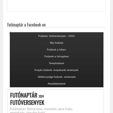
Futónaptár a Facebook-on
Futások, futóversenyek – 2024
Mai futások
Futások a héten
Futások a hónapban
Terepfutások
Kutyás futások, kutyabarát versenyek
Jótékonysági futások, versenyek
Akadályfutások
FUTÓNAPTÁR
2024
FUTÓVERSENYEK
Futónaptár: félmaraton, maraton, ultra futás,
terepfutás, virtuális futás