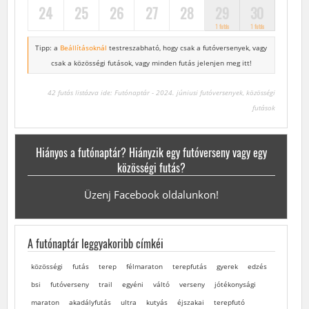
24
25
26
27
28
29
30
1 futás
1 futás
Tipp: a
Beállításoknál
testreszabható, hogy csak a futóversenyek,
vagy
csak a közösségi futások, vagy minden futás jelenjen meg itt!
42 futás listázva ide: Futónaptár - 2024. júniusi futóversenyek, közösségi
futások
Hiányos a futónaptár? Hiányzik egy futóverseny vagy egy
közösségi futás?
Üzenj Facebook oldalunkon!
A futónaptár leggyakoribb címkéi
közösségi
futás
terep
félmaraton
terepfutás
gyerek
edzés
bsi
futóverseny
trail
egyéni
váltó
verseny
jótékonysági
maraton
akadályfutás
ultra
kutyás
éjszakai
terepfutó