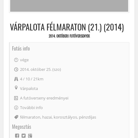
VÁRPALOTA FÉLMARATON (21.) (2014)
2014. OKTÓBERI FUTÓVERSENYEK
Futás info
vége
2014. október 25. (szo)
4 / 10 / 21km
Várpalota
A futóverseny eredményei
További info
Címke
félmaraton
,
hazai
,
korosztályos
,
pénzdíjas
Megosztás