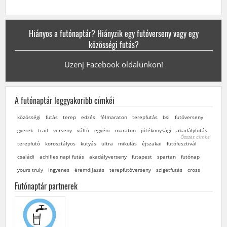
4km
Esztergom
Balaton-parti Futónap (2020-09-26)
Hiányos a futónaptár? Hiányzik egy futóverseny vagy egy
5 / 10.5 / 21km
Balatonszemes
közösségi futás?
III. Tihany Cross Terepfutó és Nordic Walking verseny
Üzenj Facebook oldalunkon!
(2020-09-26)
4.2 / 10.5 / 21km
Tihany
A futónaptár leggyakoribb címkéi
VII.PannonHajsza (2020-09-26 –2020-09-27)
5 / 10 / 15 / 21km
Csesznek
közösségi
futás
terep
edzés
félmaraton
terepfutás
bsi
futóverseny
gyerek
trail
verseny
váltó
egyéni
maraton
jótékonysági
akadályfutás
Összes címke
terepfutó
korosztályos
kutyás
ultra
mikulás
éjszakai
futófesztivál
családi
achilles napi futás
akadályverseny
futapest
spartan
futónap
yours truly
ingyenes
éremdíjazás
terepfutóverseny
szigetfutás
cross
Futónaptár partnerek