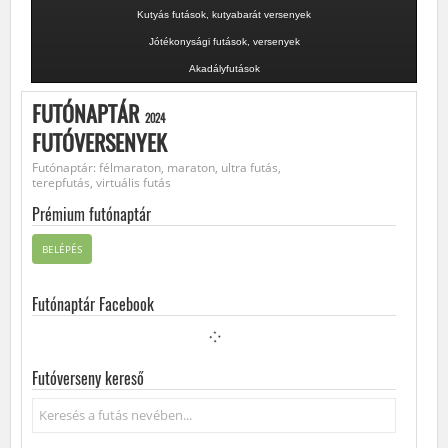
Kutyás futások, kutyabarát versenyek
Jótékonysági futások, versenyek
Akadályfutások
FUTÓNAPTÁR
2024
FUTÓVERSENYEK
Futónaptár: félmaraton, maraton, ultra futás,
terepfutás, virtuális futás
Prémium futónaptár
BELÉPÉS
Futónaptár Facebook
Futóverseny kereső
Keresés...