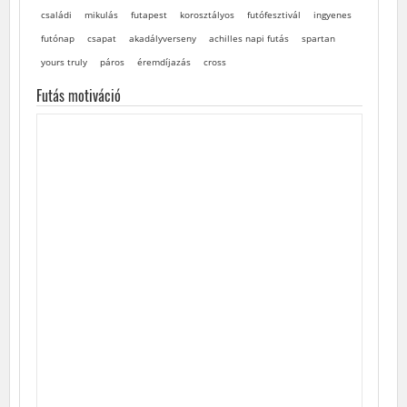
családi
mikulás
futapest
korosztályos
futófesztivál
ingyenes
futónap
csapat
akadályverseny
achilles napi futás
spartan
yours truly
páros
éremdíjazás
cross
Futás motiváció