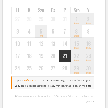
H
K
Sze
Cs
P
Szo
V
27
28
29
30
31
1
2
3 futás
1 futás
3
4
5
6
7
8
9
1 futás
2 futás
10
11
12
13
14
15
16
1 futás
1 futás
17
18
19
20
21
22
23
3 futás
2 futás
24
25
26
27
28
29
30
1 futás
1 futás
Tipp: a
Beállításoknál
testreszabható, hogy csak a futóversenyek,
vagy csak a közösségi futások, vagy minden futás jelenjen meg itt!
42 futás listázva ide: Futónaptár - 2024. júniusi futóversenyek, közösségi
futások