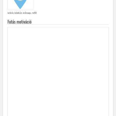
ivóvíz, közkút, ivócsap, refill
Futás motiváció