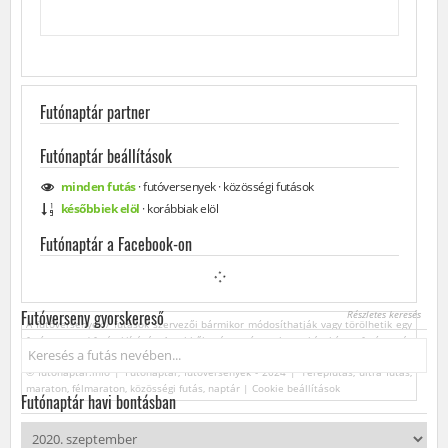
Futónaptár partner
Futónaptár beállítások
minden
futás
·
futóversenyek
·
közösségi
futások
későbbiek elöl
·
korábbiak elöl
Futónaptár a Facebook-on
Futóverseny gyorskereső
Részletes keresés
A futóversenyek / futások szervezői bármikor módosíthatják vagy törölhetik egy
futóverseny / futás kiírását. Az ebből származó esetleges károkért a futónaptár
Keresés...
üzemeltetője felelősséget nem vállal.
© futonaptar.info | Futónaptár, futóversenyek - 2024 | Terepfutás, ultra futás,
maraton, félmaraton, közösségi futás, naptár |
Cookie beállítások
Futónaptár havi bontásban