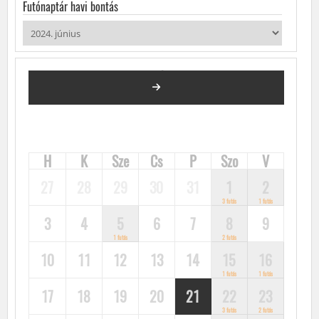
Futónaptár havi bontás
2024. JÚNIUS
FUTÓVERSENYEK, KÖZÖSSÉGI FUTÁSOK, FUTÓNAPTÁR
H
K
Sze
Cs
P
Szo
V
27
28
29
30
31
1
2
3 futás
1 futás
3
4
5
6
7
8
9
1 futás
2 futás
10
11
12
13
14
15
16
1 futás
1 futás
17
18
19
20
21
22
23
3 futás
2 futás