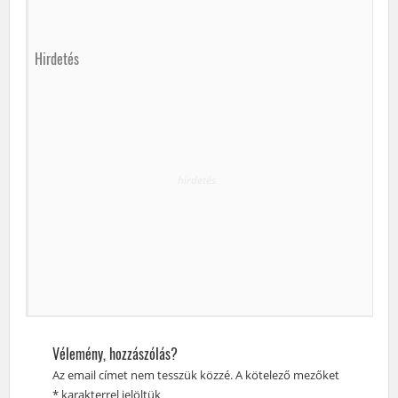
Hirdetés
hirdetés
Hasonló távú futások 1 héten belül
2020. szeptember 19.
(szombat)
Vélemény, hozzászólás?
IV. Ceglédberceli futófesztivál (5-10km) (2020-09-19)
Az email címet nem tesszük közzé.
A kötelező mezőket
0.4 / 5 / 10km
Ceglédbercel
*
karakterrel jelöltük