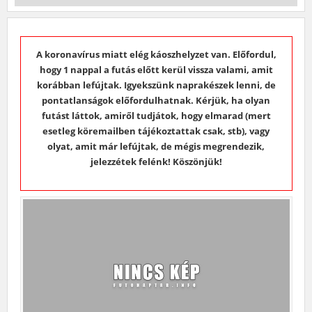
A koronavírus miatt elég káoszhelyzet van. Előfordul,
hogy 1 nappal a futás előtt kerül vissza valami, amit
korábban lefújtak. Igyekszünk naprakészek lenni, de
pontatlanságok előfordulhatnak. Kérjük, ha olyan
futást láttok, amiről tudjátok, hogy elmarad (mert
esetleg köremailben tájékoztattak csak, stb), vagy
olyat, amit már lefújtak, de mégis megrendezik,
jelezzétek felénk! Köszönjük!