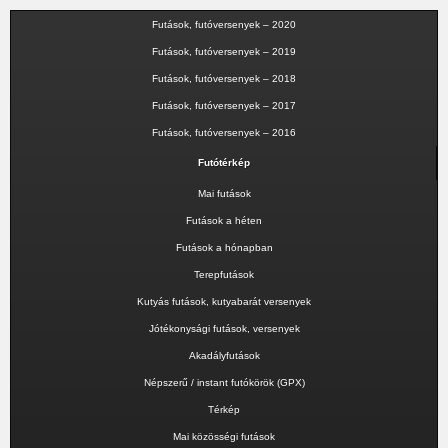
Futások, futóversenyek – 2020
Futások, futóversenyek – 2019
Futások, futóversenyek – 2018
Futások, futóversenyek – 2017
Futások, futóversenyek – 2016
Futótérkép
Mai futások
Futások a héten
Futások a hónapban
Terepfutások
Kutyás futások, kutyabarát versenyek
Jótékonysági futások, versenyek
Akadályfutások
Népszerű / instant futókörök (GPX)
Térkép
Mai közösségi futások