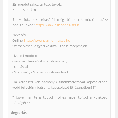
⛰Terepfutáshoz tartozó távok:
5, 10, 15, 21 km
‼️ A futamok leírásáról még több információt találsz
honlapunkon:
http://www.pannonhajsza.hu
Nevezés:
Online:
http://www.pannonhajsza.hu
Személyesen: a győri Yakuza Fitness recepcióján
Fizetési módok:
-készpénzben a Yakuza Fitnessben,
- utalással
- Szép kártya Szabadidő alszámláról
Ha kérdésed van bármelyik futammal/távval kapcsolatban,
vedd fel velünk bátran a kapcsolatot itt üzenetben! ??
? Ugye már te is tudod, hol és mivel töltöd a Pünkösdi
hétvégét? ?
Megosztás