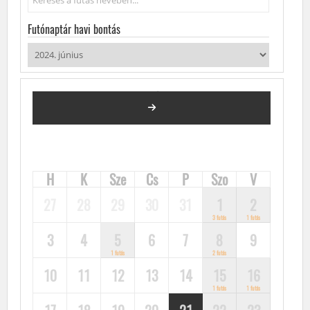
Futónaptár havi bontás
2024. JÚNIUS
FUTÓVERSENYEK, KÖZÖSSÉGI FUTÁSOK, FUTÓNAPTÁR
H
K
Sze
Cs
P
Szo
V
27
28
29
30
31
1
2
3 futás
1 futás
3
4
5
6
7
8
9
1 futás
2 futás
10
11
12
13
14
15
16
1 futás
1 futás