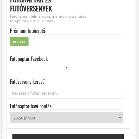
2024
FUTÓVERSENYEK
Futónaptár: félmaraton, maraton, ultra futás,
terepfutás, virtuális futás
Prémium futónaptár
BELÉPÉS
Futónaptár Facebook
Futóverseny kereső
Keresés...
Futónaptár havi bontás
2024. JÚNIUS