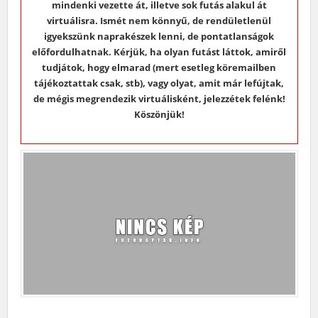
mindenki vezette át, illetve sok futás alakul át
virtuálisra. Ismét nem könnyű, de rendületlenül
igyekszünk naprakészek lenni, de pontatlanságok
előfordulhatnak. Kérjük, ha olyan futást láttok, amiről
tudjátok, hogy elmarad (mert esetleg köremailben
tájékoztattak csak, stb), vagy olyat, amit már lefújtak,
de mégis megrendezik virtuálisként, jelezzétek felénk!
Köszönjük!