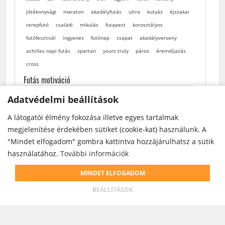
jótékonysági
maraton
akadályfutás
ultra
kutyás
éjszakai
terepfutó
családi
mikulás
futapest
korosztályos
futófesztivál
ingyenes
futónap
csapat
akadályverseny
achilles napi futás
spartan
yours truly
páros
éremdíjazás
cross
Futás motiváció
Adatvédelmi beállítások
Adatvédelmi beállítások
A látogatói élmény fokozása illetve egyes tartalmak
A látogatói élmény fokozása illetve egyes tartalmak
megjelenítése érdekében sütiket (cookie-kat) használunk. A
megjelenítése érdekében sütiket (cookie-kat) használunk. A
"Mindet elfogadom" gombra kattintva hozzájárulhatsz a sütik
"Mindet elfogadom" gombra kattintva hozzájárulhatsz a sütik
használatához.
használatához.
További információk
További információk
Weboldalunk cookie-kat használ annak érdekében, hogy
MINDET ELFOGADOM
MINDET ELFOGADOM
teljesebb körű szolgáltatást nyújthassunk.
BEÁLLÍTÁSOK
BEÁLLÍTÁSOK
ELFOGADOM
ADATKEZELÉSI INFÓK