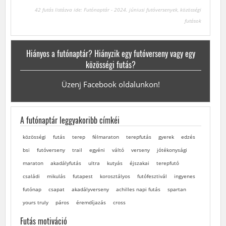
42 futás listázva ide: Futónaptár - 2024. júniusi futóversenyek, közösségi
futások
Hiányos a futónaptár? Hiányzik egy futóverseny vagy egy
közösségi futás?
Üzenj Facebook oldalunkon!
A futónaptár leggyakoribb címkéi
közösségi
futás
terep
félmaraton
terepfutás
gyerek
edzés
bsi
futóverseny
trail
egyéni
váltó
verseny
jótékonysági
maraton
akadályfutás
ultra
kutyás
éjszakai
terepfutó
családi
mikulás
futapest
korosztályos
futófesztivál
ingyenes
futónap
csapat
akadályverseny
achilles napi futás
spartan
yours truly
páros
éremdíjazás
cross
Futás motiváció