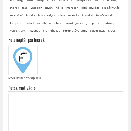
gyerek
trail
verseny
egyéni
váltó
maraton
jótékonysági
akadályfutás
terepfutó
kutyás
korosztályos
ultra
mikulás
éjszakai
futófesztivál
futapest
családi
achilles napi futás
akadályverseny
spartan
futónap
yours truly
ingyenes
éremdíjazás
terepfutóverseny
szigetfutás
cross
Futónaptár partnerek
ivóvíz, közkút, ivócsap, refill
Futás motiváció