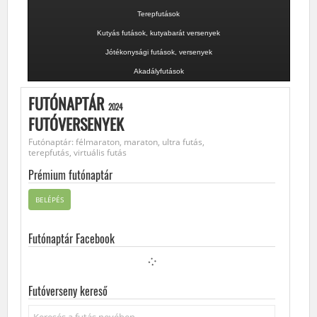
Terepfutások
Kutyás futások, kutyabarát versenyek
Jótékonysági futások, versenyek
Akadályfutások
FUTÓNAPTÁR
2024
FUTÓVERSENYEK
Futónaptár: félmaraton, maraton, ultra futás,
terepfutás, virtuális futás
Prémium futónaptár
BELÉPÉS
Futónaptár Facebook
Futóverseny kereső
Keresés...