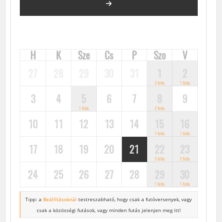
FUTÓVERSENYEK, KÖZÖSSÉGI FUTÁSOK, FUTÓNAPTÁR
H
K
Sze
Cs
P
Szo
V
27
28
29
30
31
1
2
3 futás
1 futás
3
4
5
6
7
8
9
1 futás
2 futás
10
11
12
13
14
15
16
1 futás
1 futás
17
18
19
20
21
22
23
3 futás
2 futás
24
25
26
27
28
29
30
1 futás
1 futás
Tipp: a
Beállításoknál
testreszabható, hogy csak a futóversenyek,
vagy
csak a közösségi futások, vagy minden futás jelenjen meg itt!