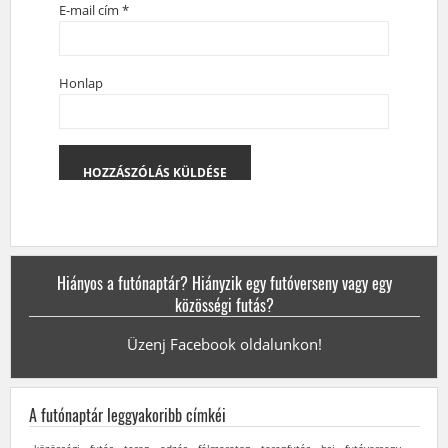
E-mail cím
*
Honlap
Hiányos a futónaptár? Hiányzik egy futóverseny vagy egy
közösségi futás?
Üzenj Facebook oldalunkon!
A futónaptár leggyakoribb címkéi
közösségi
futás
terep
edzés
félmaraton
terepfutás
bsi
futóverseny