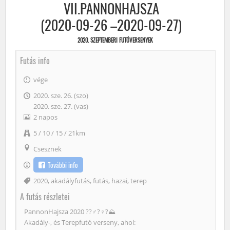
VII.PANNONHAJSZA
(2020-09-26 –2020-09-27)
2020. SZEPTEMBERI FUTÓVERSENYEK
Futás info
vége
2020. sze. 26. (szo)
2020. sze. 27. (vas)
2 napos
5 / 10 / 15 / 21km
Csesznek
További info
Címke
2020
,
akadályfutás
,
futás
,
hazai
,
terep
A futás részletei
PannonHajsza 2020 ??‍♂️?‍♀️?⛰
Akadály-, és Terepfutó verseny, ahol: