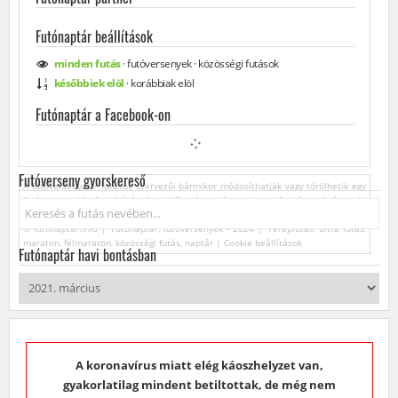
Futónaptár beállítások
minden
futás
·
futóversenyek
·
közösségi
futások
későbbiek elöl
·
korábbiak elöl
Futónaptár a Facebook-on
Futóverseny gyorskereső
A futóversenyek / futások szervezői bármikor módosíthatják vagy törölhetik egy
futóverseny / futás kiírását. Az ebből származó esetleges károkért a futónaptár
Keresés...
üzemeltetője felelősséget nem vállal.
© futonaptar.info | Futónaptár, futóversenyek - 2024 | Terepfutás, ultra futás,
maraton, félmaraton, közösségi futás, naptár |
Cookie beállítások
Futónaptár havi bontásban
A koronavírus miatt elég káoszhelyzet van,
gyakorlatilag mindent betiltottak, de még nem