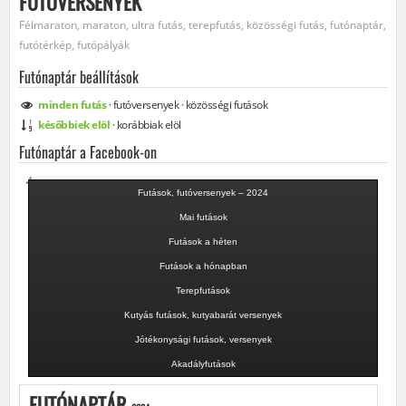
FUTÓVERSENYEK
Félmaraton, maraton, ultra futás, terepfutás, közösségi futás, futónaptár,
futótérkép, futópályák
Futónaptár beállítások
minden
futás
·
futóversenyek
·
közösségi
futások
későbbiek elöl
·
korábbiak elöl
Futónaptár a Facebook-on
Futások, futóversenyek – 2024
Mai futások
Futások a héten
Futások a hónapban
Terepfutások
Kutyás futások, kutyabarát versenyek
Jótékonysági futások, versenyek
Akadályfutások
FUTÓNAPTÁR