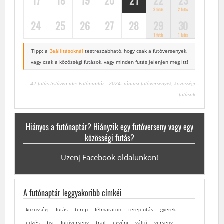
17
18
19
20
21
22
23
3 futás
2 futás
24
25
26
27
28
29
30
1 futás
1 futás
Tipp: a
Beállításoknál
testreszabható, hogy csak a futóversenyek,
vagy csak a közösségi futások, vagy minden futás jelenjen meg itt!
42 futás listázva ide: Futónaptár - 2024. júniusi futóversenyek, közösségi
futások
Hiányos a futónaptár? Hiányzik egy futóverseny vagy egy
közösségi futás?
Üzenj Facebook oldalunkon!
A futónaptár leggyakoribb címkéi
közösségi
futás
terep
félmaraton
terepfutás
gyerek
edzés
bsi
futóverseny
trail
egyéni
váltó
verseny