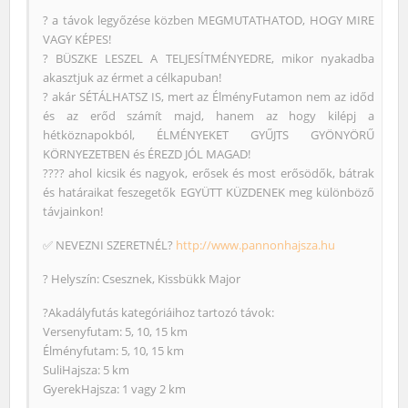
? a távok legyőzése közben MEGMUTATHATOD, HOGY MIRE
VAGY KÉPES!
? BÜSZKE LESZEL A TELJESÍTMÉNYEDRE, mikor nyakadba
akasztjuk az érmet a célkapuban!
? akár SÉTÁLHATSZ IS, mert az ÉlményFutamon nem az időd
és az erőd számít majd, hanem az hogy kilépj a
hétköznapokból, ÉLMÉNYEKET GYŰJTS GYÖNYÖRŰ
KÖRNYEZETBEN és ÉREZD JÓL MAGAD!
?‍?‍?‍? ahol kicsik és nagyok, erősek és most erősödők, bátrak
és határaikat feszegetők EGYÜTT KÜZDENEK meg különböző
távjainkon!
✅ NEVEZNI SZERETNÉL?
http://www.pannonhajsza.hu
? Helyszín: Csesznek, Kissbükk Major
?Akadályfutás kategóriáihoz tartozó távok:
Versenyfutam: 5, 10, 15 km
Élményfutam: 5, 10, 15 km
SuliHajsza: 5 km
GyerekHajsza: 1 vagy 2 km