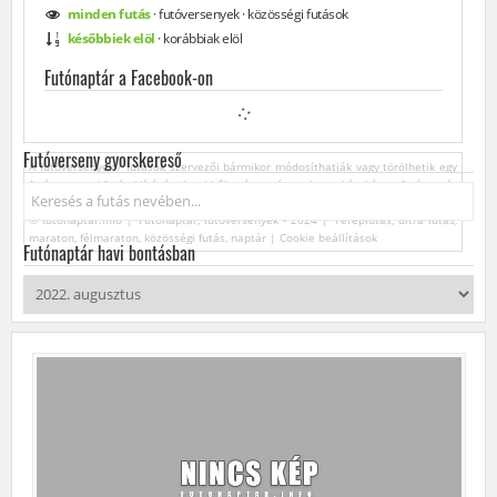
minden
futás
·
futóversenyek
·
közösségi
futások
későbbiek elöl
·
korábbiak elöl
Futónaptár a Facebook-on
Futóverseny gyorskereső
A futóversenyek / futások szervezői bármikor módosíthatják vagy törölhetik egy
futóverseny / futás kiírását. Az ebből származó esetleges károkért a futónaptár
Keresés...
üzemeltetője felelősséget nem vállal.
© futonaptar.info | Futónaptár, futóversenyek - 2024 | Terepfutás, ultra futás,
maraton, félmaraton, közösségi futás, naptár |
Cookie beállítások
Futónaptár havi bontásban