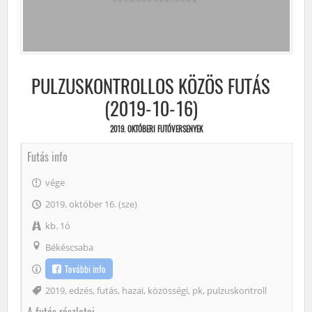
PULZUSKONTROLLOS KÖZÖS FUTÁS
(2019-10-16)
2019. OKTÓBERI FUTÓVERSENYEK
Futás info
vége
2019. október 16. (sze)
kb. 1ó
Békéscsaba
További info
Címke
2019
,
edzés
,
futás
,
hazai
,
közösségi
,
pk
,
pulzuskontroll
A futás részletei