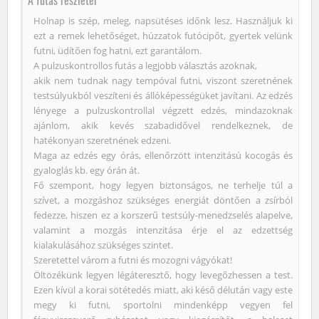
Holnap is szép, meleg, napsütéses időnk lesz. Használjuk ki
ezt a remek lehetőséget, húzzatok futócipőt, gyertek velünk
futni, üdítően fog hatni, ezt garantálom.
A pulzuskontrollos futás a legjobb választás azoknak,
akik nem tudnak nagy tempóval futni, viszont szeretnének
testsúlyukból veszíteni és állóképességüket javítani. Az edzés
lényege a pulzuskontrollal végzett edzés, mindazoknak
ajánlom, akik kevés szabadidővel rendelkeznek, de
hatékonyan szeretnének edzeni.
Maga az edzés egy órás, ellenőrzött intenzitású kocogás és
gyaloglás kb. egy órán át.
Fő szempont, hogy legyen biztonságos, ne terhelje túl a
szívet, a mozgáshoz szükséges energiát döntően a zsírból
fedezze, hiszen ez a korszerű testsúly-menedzselés alapelve,
valamint a mozgás intenzitása érje el az edzettség
kialakulásához szükséges szintet.
Szeretettel várom a futni és mozogni vágyókat!
Öltözékünk legyen légáteresztő, hogy levegőzhessen a test.
Ezen kívül a korai sötétedés miatt, aki késő délután vagy este
megy ki futni, sportolni mindenképp vegyen fel