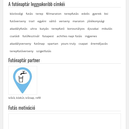
A futónaptár leggyakoribb címkéi
közösségi
futás
terep
félmaraton
terepfutás
edzés
gyerek
bsi
futóverseny
trail
egyéni
váltó
verseny
maraton
jótékonysági
akadályfutás
ultra
kutyás
terepfutó
korosztályos
éjszakai
mikulás
családi
futófesztivál
futapest
achilles napi futás
ingyenes
akadályverseny
futónap
spartan
yours truly
csapat
éremdíjazás
terepfutóverseny
szigetfutás
Futónaptár partner
ivóvíz, közkút, ivócsap, refill
Futás motiváció