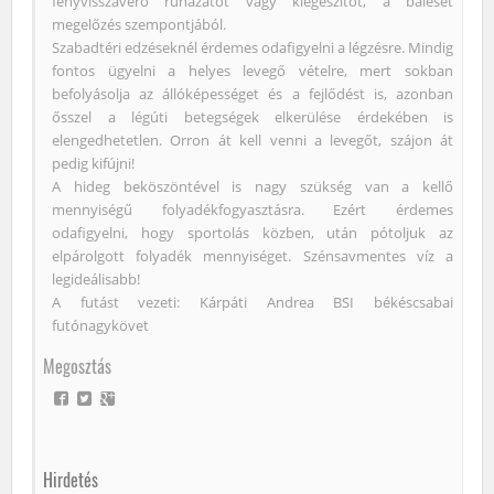
fényvisszaverő ruházatot vagy kiegészítőt, a baleset
megelőzés szempontjából.
Szabadtéri edzéseknél érdemes odafigyelni a légzésre. Mindig
fontos ügyelni a helyes levegő vételre, mert sokban
befolyásolja az állóképességet és a fejlődést is, azonban
ősszel a légúti betegségek elkerülése érdekében is
elengedhetetlen. Orron át kell venni a levegőt, szájon át
pedig kifújni!
A hideg beköszöntével is nagy szükség van a kellő
mennyiségű folyadékfogyasztásra. Ezért érdemes
odafigyelni, hogy sportolás közben, után pótoljuk az
elpárolgott folyadék mennyiséget. Szénsavmentes víz a
legideálisabb!
A futást vezeti: Kárpáti Andrea BSI békéscsabai
futónagykövet
Megosztás
Hirdetés