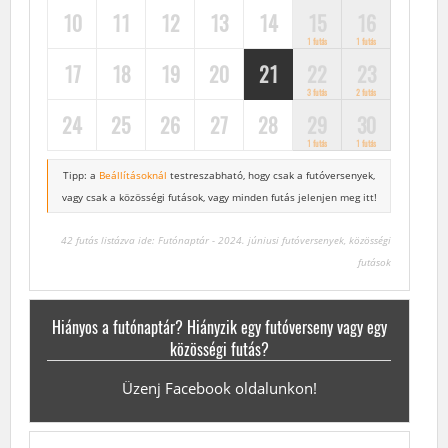
10
11
12
13
14
15
16
1 futás
1 futás
17
18
19
20
21
22
23
3 futás
2 futás
24
25
26
27
28
29
30
1 futás
1 futás
Tipp: a
Beállításoknál
testreszabható, hogy csak a futóversenyek,
vagy csak a közösségi futások, vagy minden futás jelenjen meg itt!
42 futás listázva ide: Futónaptár - 2024. júniusi futóversenyek, közösségi
futások
Hiányos a futónaptár? Hiányzik egy futóverseny vagy egy
közösségi futás?
Üzenj Facebook oldalunkon!