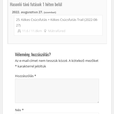
Hasonló távú futások 1 héten belül
2022. augusztus 27.
(szombat)
25. Kékes Csúcsfutás + Kékes Csúcsfutás Trail (2022-08-
27)
11.6 / 11.8km
Mátrafüred
Vélemény, hozzászólás?
Az e-mail-címet nem tesszük közzé.
A kötelező mezőket
*
karakterrel jelöltük
Hozzászólás
*
Név
*