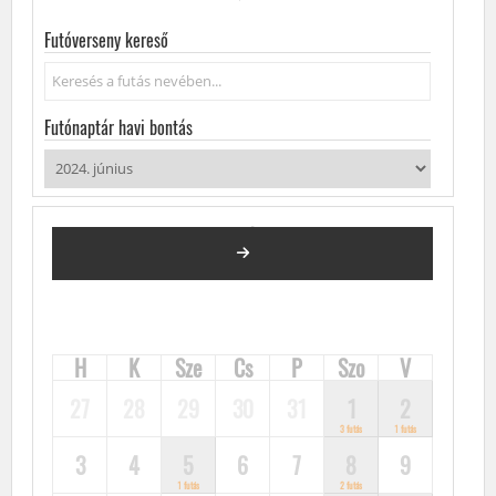
Futóverseny kereső
Keresés...
Futónaptár havi bontás
2024. JÚNIUS
FUTÓVERSENYEK, KÖZÖSSÉGI FUTÁSOK, FUTÓNAPTÁR
H
K
Sze
Cs
P
Szo
V
27
28
29
30
31
1
2
3 futás
1 futás
3
4
5
6
7
8
9
1 futás
2 futás