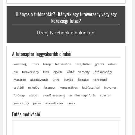
Hiányos a futónaptár? Hiányzik egy futóverseny vagy egy
közösségi futás?
Üzenj Facebook oldalunkon!
A futónaptár leggyakoribb címkéi
közösségi
futás
terep
félmaraton
terepfutás
gyerek
edzés
bsi
futóverseny
trail
egyéni
váltó
verseny
jótékonysági
maraton
akadályfutás
ultra
kutyás
éjszakai
terepfutó
családi
mikulás
futapest
korosztályos
futófesztivál
ingyenes
futónap
csapat
akadályverseny
achilles napi futás
spartan
yours truly
páros
éremdíjazás
cross
Futás motiváció