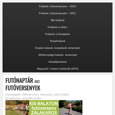
Futások, futóversenyek – 2022
Futások, futóversenyek – 2021
Mai futások
Futások a héten
Futások a hónapban
Terepfutások
Kutyás futások, kutyabarát versenyek
Jótékonysági futások, versenyek
Akadályfutások
Népszerű / instant futókörök (GPX)
FUTÓNAPTÁR
2022
FUTÓVERSENYEK
Futónaptár: félmaraton, maraton, ultra futás,
terepfutás, virtuális futás