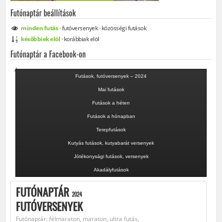
Futónaptár beállítások
minden
futás
·
futóversenyek
·
közösségi
futások
későbbiek elöl
·
korábbiak elöl
Futónaptár a Facebook-on
Futások, futóversenyek – 2024
Mai futások
Futások a héten
Futások a hónapban
Terepfutások
Kutyás futások, kutyabarát versenyek
Jótékonysági futások, versenyek
Akadályfutások
FUTÓNAPTÁR
2024
FUTÓVERSENYEK
Futónaptár: félmaraton, maraton, ultra futás,