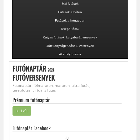
Mai futások
Futások a héten
Futások a hónapban
Terepfutások
Kutyás futások, kutyabarát versenyek
Jótékonysági futások, versenyek
Akadályfutások
FUTÓNAPTÁR
2024
FUTÓVERSENYEK
Futónaptár: félmaraton, maraton, ultra futás,
terepfutás, virtuális futás
Prémium futónaptár
BELÉPÉS
Futónaptár Facebook