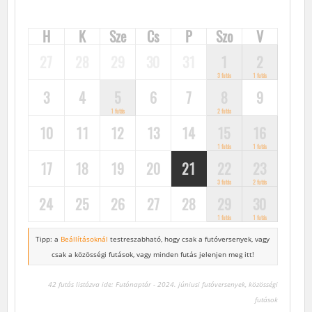
H
K
Sze
Cs
P
Szo
V
27
28
29
30
31
1
2
3 futás
1 futás
3
4
5
6
7
8
9
1 futás
2 futás
10
11
12
13
14
15
16
1 futás
1 futás
17
18
19
20
21
22
23
3 futás
2 futás
24
25
26
27
28
29
30
1 futás
1 futás
Tipp: a
Beállításoknál
testreszabható, hogy csak a futóversenyek,
vagy
csak a közösségi futások, vagy minden futás jelenjen meg itt!
42 futás listázva ide: Futónaptár - 2024. júniusi futóversenyek, közösségi
futások