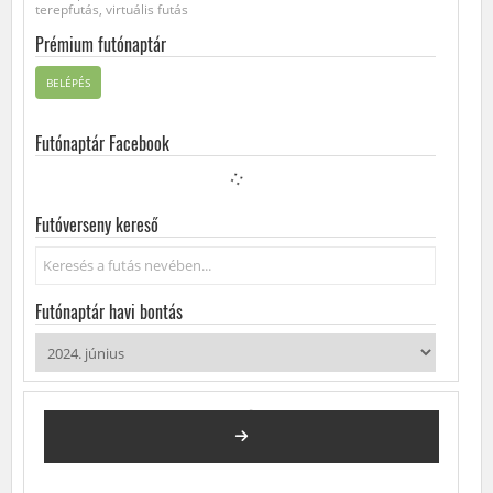
terepfutás, virtuális futás
Prémium futónaptár
BELÉPÉS
Futónaptár Facebook
Futóverseny kereső
Keresés...
Futónaptár havi bontás
2024. JÚNIUS
FUTÓVERSENYEK, KÖZÖSSÉGI FUTÁSOK, FUTÓNAPTÁR