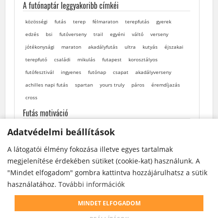
A futónaptár leggyakoribb címkéi
közösségi
futás
terep
félmaraton
terepfutás
gyerek
edzés
bsi
futóverseny
trail
egyéni
váltó
verseny
jótékonysági
maraton
akadályfutás
ultra
kutyás
éjszakai
terepfutó
családi
mikulás
futapest
korosztályos
futófesztivál
ingyenes
futónap
csapat
akadályverseny
achilles napi futás
spartan
yours truly
páros
éremdíjazás
cross
Futás motiváció
Adatvédelmi beállítások
Adatvédelmi beállítások
A látogatói élmény fokozása illetve egyes tartalmak
A látogatói élmény fokozása illetve egyes tartalmak
megjelenítése érdekében sütiket (cookie-kat) használunk. A
megjelenítése érdekében sütiket (cookie-kat) használunk. A
"Mindet elfogadom" gombra kattintva hozzájárulhatsz a sütik
"Mindet elfogadom" gombra kattintva hozzájárulhatsz a sütik
használatához.
használatához.
További információk
További információk
MINDET ELFOGADOM
MINDET ELFOGADOM