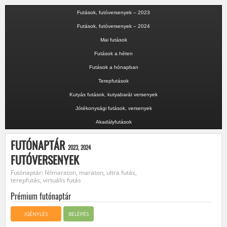
Futások, futóversenyek – 2023
Futások, futóversenyek – 2024
Mai futások
Futások a héten
Futások a hónapban
Terepfutások
Kutyás futások, kutyabarát versenyek
Jótékonysági futások, versenyek
Akadályfutások
FUTÓNAPTÁR
2023, 2024
FUTÓVERSENYEK
Futónaptár: félmaraton, maraton, ultra futás,
terepfutás, virtuális futás
Prémium futónaptár
IGÉNYLÉS
BELÉPÉS