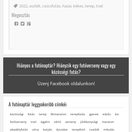
Címke
2022
,
aszfalt
,
csúcsfutás
,
hazai
,
kékes
,
terep
,
trail
Megosztás
Hiányos a futónaptár? Hiányzik egy futóverseny vagy egy
közösségi futás?
Üzenj Facebook oldalunkon!
A futónaptár leggyakoribb címkéi
közösségi
futás
terep
félmaraton
terepfutás
gyerek
edzés
bsi
futóverseny
trail
egyéni
váltó
verseny
jótékonysági
maraton
akadályfutás
ultra
kutyás
éjszakai
terepfutó
családi
mikulás