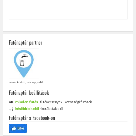
Futónaptár partner
ivóvíz, közkút, ivócsap, refill
Futónaptár beállítások
minden
futás
·
futóversenyek
·
közösségi
futások
későbbiek elöl
·
korábbiak elöl
Futónaptár a Facebook-on