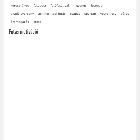
korosztályos
futapest
futófesztivál
ingyenes
futónap
akadályverseny
achilles napi futás
csapat
spartan
yours truly
páros
éremdíjazás
cross
Futás motiváció