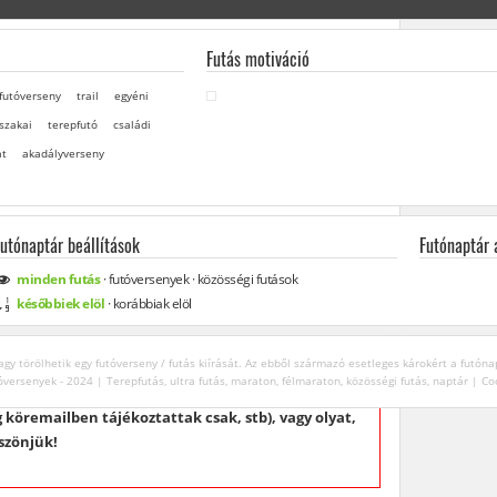
Futás motiváció
futóverseny
trail
egyéni
szakai
terepfutó
családi
at
akadályverseny
Futónaptár beállítások
Futónaptár
minden
futás
·
futóversenyek
·
közösségi
futások
későbbiek elöl
·
korábbiak elöl
gy törölhetik egy futóverseny / futás kiírását. Az ebből származó esetleges károkért a futóna
óversenyek - 2024 | Terepfutás, ultra futás, maraton, félmaraton, közösségi futás, naptár |
Co
könnyű, de rendületlenül igyekszünk naprakészek
 köremailben tájékoztattak csak, stb), vagy olyat,
szönjük!