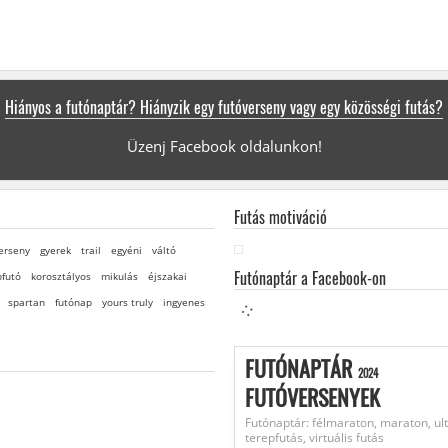
Hiányos a futónaptár? Hiányzik egy futóverseny vagy egy közösségi futás?
Üzenj Facebook oldalunkon!
Futás motiváció
erseny
gyerek
trail
egyéni
váltó
Futónaptár a Facebook-on
pfutó
korosztályos
mikulás
éjszakai
spartan
futónap
yours truly
ingyenes
FUTÓNAPTÁR
2024
FUTÓVERSENYEK
Futónaptár: félmaraton, maraton, ult
terepfutás, virtuális futás