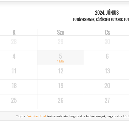
2024. JÚNIUS
FUTÓVERSENYEK, KÖZÖSSÉGI FUTÁSOK, FU
K
Sze
Cs
28
29
30
4
5
6
1 futás
11
12
13
18
19
20
25
26
27
Tipp: a
Beállításoknál
testreszabható, hogy csak a futóversenyek,
vagy csak a közö