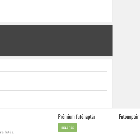
Prémium futónaptár
Futónaptár
BELÉPÉS
ra futás,