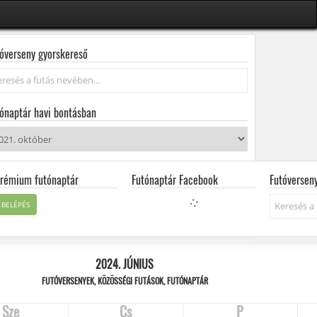
óverseny gyorskereső
resés...
ónaptár havi bontásban
rémium futónaptár
Futónaptár Facebook
Futóversen
Keresés...
BELÉPÉS
2024. JÚNIUS
FUTÓVERSENYEK, KÖZÖSSÉGI FUTÁSOK, FUTÓNAPTÁR
Sze
Cs
P