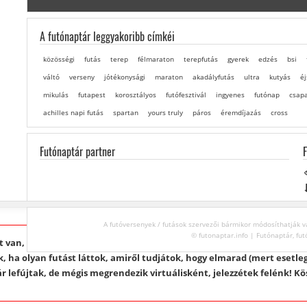
A futónaptár leggyakoribb címkéi
közösségi
futás
terep
félmaraton
terepfutás
gyerek
edzés
bsi
váltó
verseny
jótékonysági
maraton
akadályfutás
ultra
kutyás
éj
mikulás
futapest
korosztályos
futófesztivál
ingyenes
futónap
csap
achilles napi futás
spartan
yours truly
páros
éremdíjazás
cross
Futónaptár partner
A futóversenyek / futások szervezői bármikor módosíthatják va
© futonaptar.info | Futónaptár, fut
 van, sok futás alakul át virtuálisra az utolsó pillanatokban. Nem 
 ha olyan futást láttok, amiről tudjátok, hogy elmarad (mert esetleg
r lefújtak, de mégis megrendezik virtuálisként, jelezzétek felénk! Kö