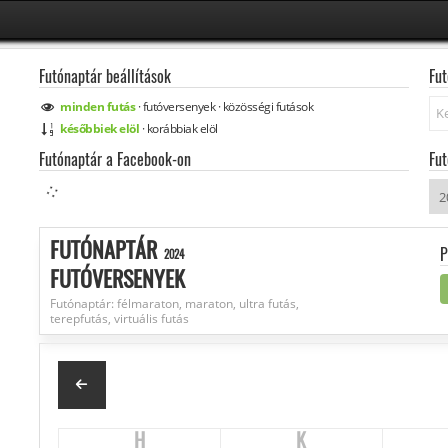
Futónaptár beállítások
Fut
Ke
minden
futás
·
futóversenyek
·
közösségi
futások
későbbiek elöl
·
korábbiak elöl
Futónaptár a Facebook-on
Fut
FUTÓNAPTÁR
P
2024
FUTÓVERSENYEK
Futónaptár: félmaraton, maraton, ultra futás,
terepfutás, virtuális futás
H
K