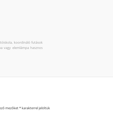
utóiskola, koordináló futások
ámpa vagy elemlámpa hasznos
lező mezőket
*
karakterrel jelöltük