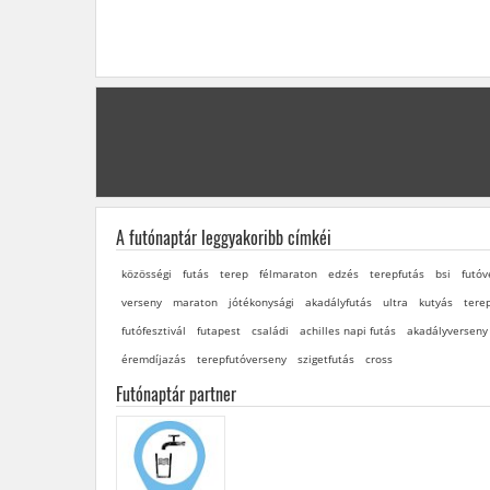
A futónaptár leggyakoribb címkéi
közösségi
futás
terep
félmaraton
edzés
terepfutás
bsi
futóv
verseny
maraton
jótékonysági
akadályfutás
ultra
kutyás
tere
futófesztivál
futapest
családi
achilles napi futás
akadályverseny
éremdíjazás
terepfutóverseny
szigetfutás
cross
Futónaptár partner