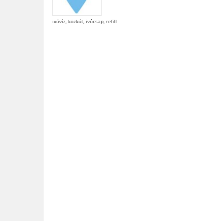
ivóvíz, közkút, ivócsap, refill