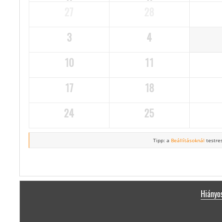
27
28
3
4
10
11
17
18
24
25
Tipp: a
Beállításoknál
testres
Hiányos