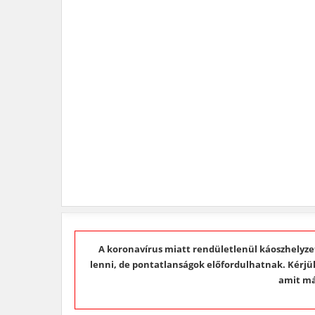
A koronavírus miatt rendületlenül káoszhelyzet
lenni, de pontatlanságok előfordulhatnak. Kérjük,
amit má