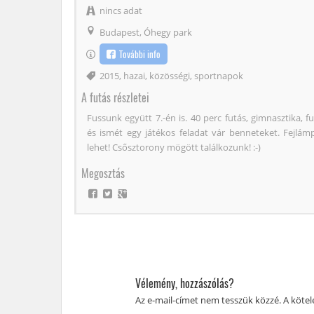
nincs adat
Budapest, Óhegy park
További info
Címke
2015
,
hazai
,
közösségi
,
sportnapok
A futás részletei
Fussunk együtt 7.-én is. 40 perc futás, gimnasztika, f
és ismét egy játékos feladat vár benneteket. Fejl
lehet! Csősztorony mögött találkozunk! :-)
Megosztás
Vélemény, hozzászólás?
Az e-mail-címet nem tesszük közzé.
A köte