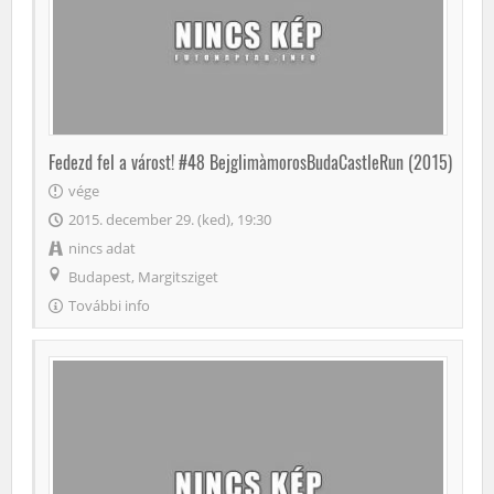
Fedezd fel a várost! #48 BejglimàmorosBudaCastleRun (2015)
vége
2015. december 29. (ked), 19:30
nincs adat
Budapest, Margitsziget
További info