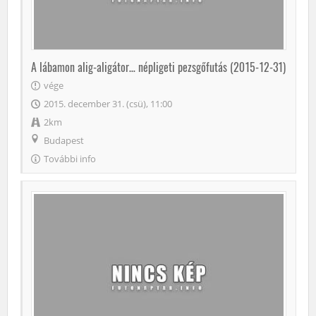
A lábamon alig-aligátor… népligeti pezsgőfutás (2015-12-31)
vége
2015. december 31. (csü), 11:00
2km
Budapest
További info