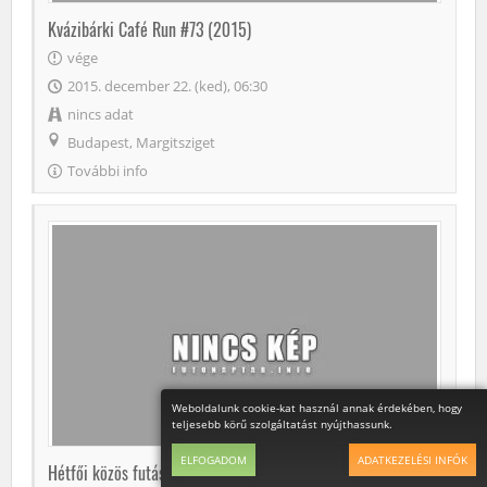
Kvázibárki Café Run #73 (2015)
vége
2015. december 22. (ked), 06:30
nincs adat
Budapest, Margitsziget
További info
Weboldalunk cookie-kat használ annak érdekében, hogy
teljesebb körű szolgáltatást nyújthassunk.
ELFOGADOM
ADATKEZELÉSI INFÓK
Hétfői közös futás (lehet Eszti nélkül) (2015-12-21)