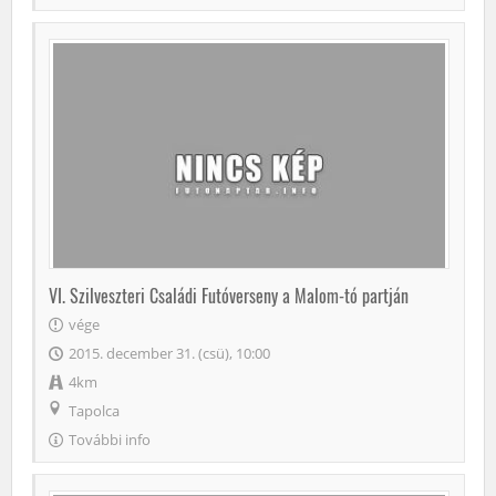
VI. Szilveszteri Családi Futóverseny a Malom-tó partján
vége
2015. december 31. (csü), 10:00
4km
Tapolca
További info