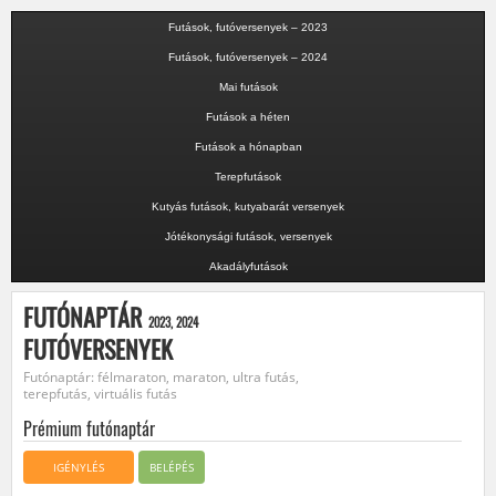
Futások, futóversenyek – 2023
Futások, futóversenyek – 2024
Mai futások
Futások a héten
Futások a hónapban
Terepfutások
Kutyás futások, kutyabarát versenyek
Jótékonysági futások, versenyek
Akadályfutások
FUTÓNAPTÁR
2023, 2024
FUTÓVERSENYEK
Futónaptár: félmaraton, maraton, ultra futás,
terepfutás, virtuális futás
Prémium futónaptár
IGÉNYLÉS
BELÉPÉS