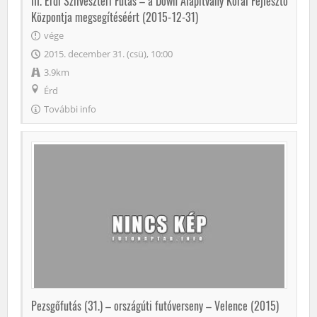
III. Érdi Szilveszteri Futás – a Down Alapítvány Korai Fejlesztő
Központja megsegítéséért (2015-12-31)
vége
2015. december 31. (csü), 10:00
3.9km
Érd
További info
Pezsgőfutás (31.) – országúti futóverseny – Velence (2015)