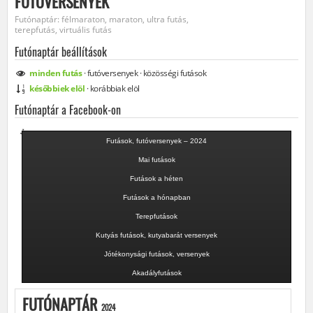
FUTÓVERSENYEK
Futónaptár: félmaraton, maraton, ultra futás,
terepfutás, virtuális futás
Futónaptár beállítások
minden
futás
·
futóversenyek
·
közösségi
futások
későbbiek elöl
·
korábbiak elöl
Futónaptár a Facebook-on
Futások, futóversenyek – 2024
Mai futások
Futások a héten
Futások a hónapban
Terepfutások
Kutyás futások, kutyabarát versenyek
Jótékonysági futások, versenyek
Akadályfutások
FUTÓNAPTÁR
2024