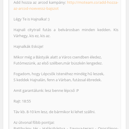
Add hozza az arcod kampány:
http://moteam.co/add-hozza-
az-arcod-noevessz-bajszot
Légy Te is Hajnalka! :)
Hajnali citytrail futás a belvárosban minden kedden. Kis
Várhegy, kis ez, kis az.
Hajnalkák Esküje!
Mikor még a Bástyák alatt a Város csendben éledez,
Futómezünk, az első szélben,már büszkén lengedez.
Fogadom, hogy Lépcsők Istenéhez mindég hű leszek,
S keddek Hajnalán, fenn a Várban, futással ébredek.
Amit garantálunk: lesz benne lépcső :P
Rajt: 18:55
Táv kb. 8-10 km lesz, de bármikor ki lehet szállni.
Az útvonal főbb pontjai:
Batthyány tér - Halászbástya - Savoya-terasz - Oroszlános-