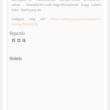
udvar - Citadella/Kis-sváb-hegy/Rózsadomb (vagy valami
más) - Batthyány tér
Hallgasd meg ezt:
https://www.youtube.com/watch?
v=o1q_7m2nltQ
:)
Megosztás
Hirdetés