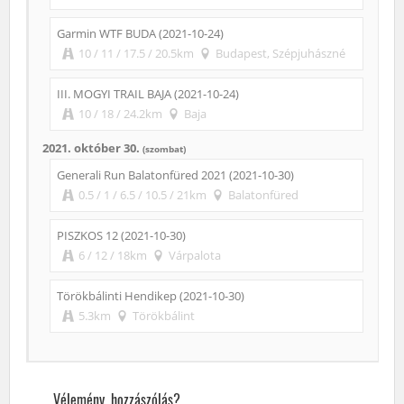
Garmin WTF BUDA (2021-10-24)
10 / 11 / 17.5 / 20.5km
Budapest, Szépjuhászné
III. MOGYI TRAIL BAJA (2021-10-24)
10 / 18 / 24.2km
Baja
2021. október 30.
(szombat)
Generali Run Balatonfüred 2021 (2021-10-30)
0.5 / 1 / 6.5 / 10.5 / 21km
Balatonfüred
PISZKOS 12 (2021-10-30)
6 / 12 / 18km
Várpalota
Törökbálinti Hendikep (2021-10-30)
5.3km
Törökbálint
Vélemény, hozzászólás?