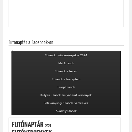
Futónaptár a Facebook-on
Futások, futóversenyek – 2024
Mai futások
Futások a héten
Futások a hónapban
Terepfutások
Kutyás futások, kutyabarát versenyek
Jótékonysági futások, versenyek
Akadályfutások
FUTÓNAPTÁR
2024