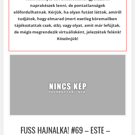
naprakészek lenni, de pontatlanságok
előfordulhatnak. Kérjük, ha olyan futást láttok, amiről
tudjátok, hogy elmarad (mert esetleg köremailben
tájékoztattak csak, stb), vagy olyat, amit már lefújtak,
de mégis megrendezik virtuálisként, jelezzétek felénk!
Köszönjük!
FUSS HAJNALKA! #69 – ESTE –