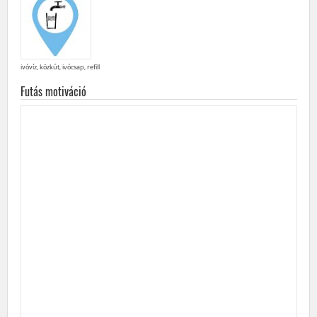
ivóvíz, közkút, ivócsap, refill
Futás motiváció