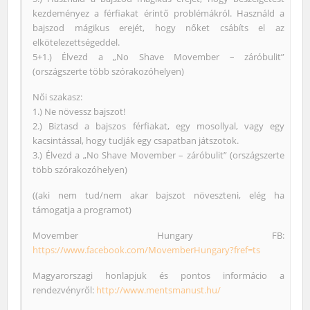
kezdeményez a férfiakat érintő problémákról. Használd a
bajszod mágikus erejét, hogy nőket csábíts el az
elkötelezettségeddel.
5+1.) Élvezd a „No Shave Movember – záróbulit”
(országszerte több szórakozóhelyen)
Női szakasz:
1.) Ne növessz bajszot!
2.) Biztasd a bajszos férfiakat, egy mosollyal, vagy egy
kacsintással, hogy tudják egy csapatban játszotok.
3.) Élvezd a „No Shave Movember – záróbulit” (országszerte
több szórakozóhelyen)
((aki nem tud/nem akar bajszot növeszteni, elég ha
támogatja a programot)
Movember Hungary FB:
https://www.facebook.com/MovemberHungary?fref=ts
Magyarorszagi honlapjuk és pontos informácio a
rendezvényről:
http://www.mentsmanust.hu/