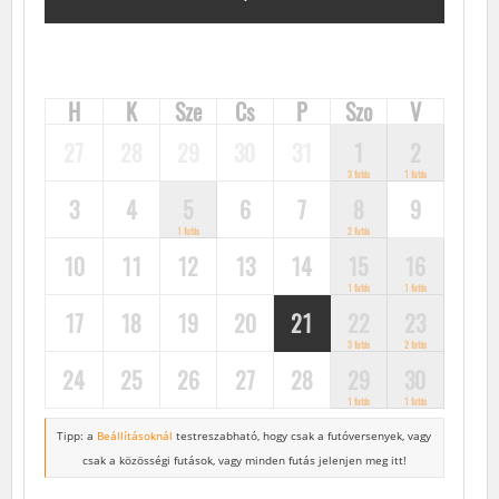
FUTÓVERSENYEK, KÖZÖSSÉGI FUTÁSOK, FUTÓNAPTÁR
H
K
Sze
Cs
P
Szo
V
27
28
29
30
31
1
2
3 futás
1 futás
3
4
5
6
7
8
9
1 futás
2 futás
10
11
12
13
14
15
16
1 futás
1 futás
17
18
19
20
21
22
23
3 futás
2 futás
24
25
26
27
28
29
30
1 futás
1 futás
Tipp: a
Beállításoknál
testreszabható, hogy csak a futóversenyek,
vagy
csak a közösségi futások, vagy minden futás jelenjen meg itt!