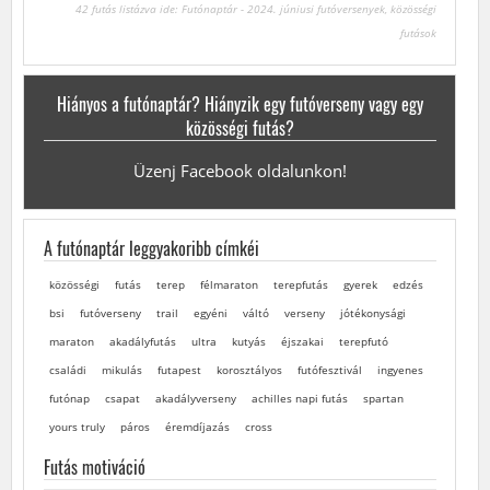
42 futás listázva ide: Futónaptár - 2024. júniusi futóversenyek, közösségi
futások
Hiányos a futónaptár? Hiányzik egy futóverseny vagy egy
közösségi futás?
Üzenj Facebook oldalunkon!
A futónaptár leggyakoribb címkéi
közösségi
futás
terep
félmaraton
terepfutás
gyerek
edzés
bsi
futóverseny
trail
egyéni
váltó
verseny
jótékonysági
maraton
akadályfutás
ultra
kutyás
éjszakai
terepfutó
családi
mikulás
futapest
korosztályos
futófesztivál
ingyenes
futónap
csapat
akadályverseny
achilles napi futás
spartan
yours truly
páros
éremdíjazás
cross
Futás motiváció