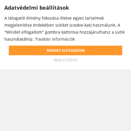
Adatvédelmi beállítások
Adatvédelmi beállítások
A látogatói élmény fokozása illetve egyes tartalmak
A látogatói élmény fokozása illetve egyes tartalmak
megjelenítése érdekében sütiket (cookie-kat) használunk. A
megjelenítése érdekében sütiket (cookie-kat) használunk. A
"Mindet elfogadom" gombra kattintva hozzájárulhatsz a sütik
"Mindet elfogadom" gombra kattintva hozzájárulhatsz a sütik
használatához.
használatához.
További információk
További információk
Weboldalunk cookie-kat használ annak érdekében, hogy
MINDET ELFOGADOM
MINDET ELFOGADOM
teljesebb körű szolgáltatást nyújthassunk.
BEÁLLÍTÁSOK
BEÁLLÍTÁSOK
ELFOGADOM
ADATKEZELÉSI INFÓK
Futónaptár partner