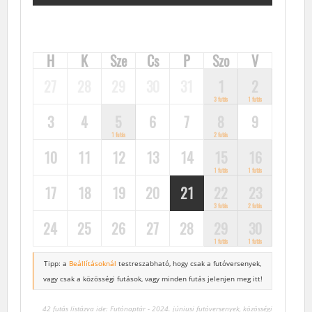
H
K
Sze
Cs
P
Szo
V
27
28
29
30
31
1
2
3 futás
1 futás
3
4
5
6
7
8
9
1 futás
2 futás
10
11
12
13
14
15
16
1 futás
1 futás
17
18
19
20
21
22
23
3 futás
2 futás
24
25
26
27
28
29
30
1 futás
1 futás
Tipp: a
Beállításoknál
testreszabható, hogy csak a futóversenyek,
vagy csak a közösségi futások, vagy minden futás jelenjen meg itt!
42 futás listázva ide: Futónaptár - 2024. júniusi futóversenyek, közösségi