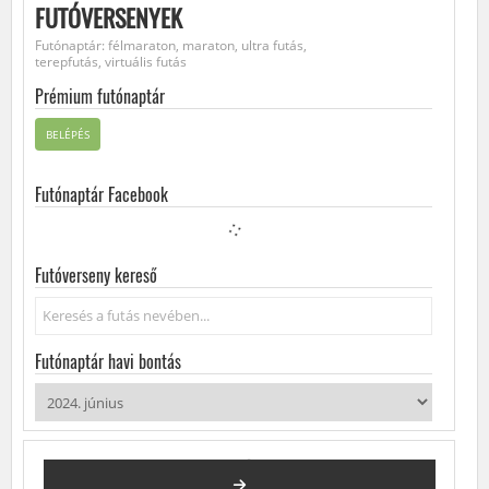
FUTÓVERSENYEK
Futónaptár: félmaraton, maraton, ultra futás,
terepfutás, virtuális futás
Prémium futónaptár
BELÉPÉS
Futónaptár Facebook
Futóverseny kereső
Keresés...
Futónaptár havi bontás
2024. JÚNIUS