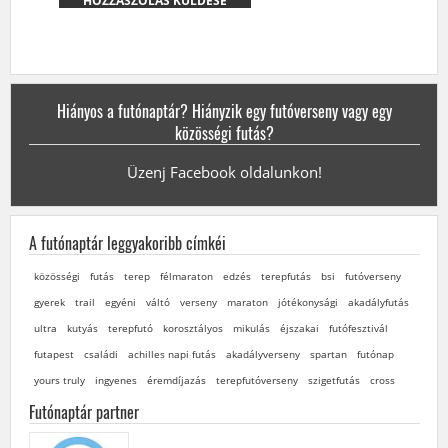
Hiányos a futónaptár? Hiányzik egy futóverseny vagy egy
közösségi futás?
Üzenj Facebook oldalunkon!
A futónaptár leggyakoribb címkéi
közösségi
futás
terep
félmaraton
edzés
terepfutás
bsi
futóverseny
gyerek
trail
egyéni
váltó
verseny
maraton
jótékonysági
akadályfutás
ultra
kutyás
terepfutó
korosztályos
mikulás
éjszakai
futófesztivál
futapest
családi
achilles napi futás
akadályverseny
spartan
futónap
yours truly
ingyenes
éremdíjazás
terepfutóverseny
szigetfutás
cross
Futónaptár partner