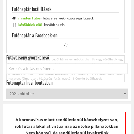
Futónaptár beállítások
minden
futás
·
futóversenyek
·
közösségi
futások
későbbiek elöl
·
korábbiak elöl
Futónaptár a Facebook-on
Futóverseny gyorskereső
A futóversenyek / futások szervezői bármikor módosíthatják vagy törölhetik egy
futóverseny / futás kiírását. Az ebből származó esetleges károkért a futónaptár
Keresés...
üzemeltetője felelősséget nem vállal.
© futonaptar.info | Futónaptár, futóversenyek - 2024 | Terepfutás, ultra futás,
maraton, félmaraton, közösségi futás, naptár |
Cookie beállítások
Futónaptár havi bontásban
A koronavírus miatt rendületlenül káoszhelyzet van,
sok futás alakul át virtuálisra az utolsó pillanatokban.
Nem könnyű, de rendületlenül igyekszünk