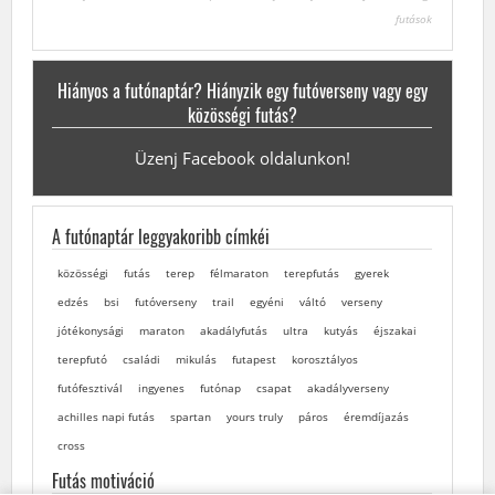
futások
Hiányos a futónaptár? Hiányzik egy futóverseny vagy egy
közösségi futás?
Üzenj Facebook oldalunkon!
A futónaptár leggyakoribb címkéi
közösségi
futás
terep
félmaraton
terepfutás
gyerek
edzés
bsi
futóverseny
trail
egyéni
váltó
verseny
jótékonysági
maraton
akadályfutás
ultra
kutyás
éjszakai
terepfutó
családi
mikulás
futapest
korosztályos
futófesztivál
ingyenes
futónap
csapat
akadályverseny
achilles napi futás
spartan
yours truly
páros
éremdíjazás
cross
Futás motiváció