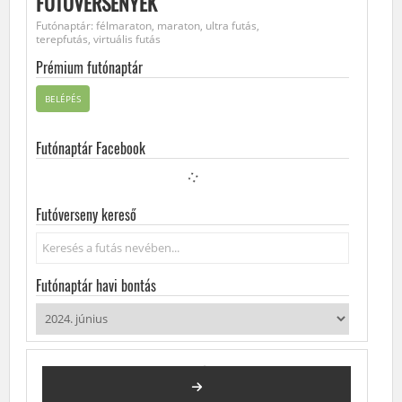
FUTÓVERSENYEK
Futónaptár: félmaraton, maraton, ultra futás,
terepfutás, virtuális futás
Prémium futónaptár
BELÉPÉS
Futónaptár Facebook
Futóverseny kereső
Keresés...
Futónaptár havi bontás
2024. JÚNIUS
FUTÓVERSENYEK, KÖZÖSSÉGI FUTÁSOK, FUTÓNAPTÁR