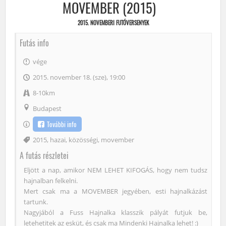
MOVEMBER (2015)
2015. NOVEMBERI FUTÓVERSENYEK
Futás info
vége
2015. november 18. (sze), 19:00
8-10km
Budapest
További info
Címke
2015
,
hazai
,
közösségi
,
movember
A futás részletei
Eljött a nap, amikor NEM LEHET KIFOGÁS, hogy nem tudsz
hajnalban felkelni.
Mert csak ma a MOVEMBER jegyében, esti hajnalkázást
tartunk.
Nagyjából a Fuss Hajnalka klasszik pályát futjuk be,
letehetitek az esküt, és csak ma Mindenki Hajnalka lehet! :)