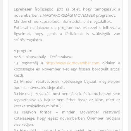
Egyenesen Írországból jött az ötlet, hogy támogassuk a
novemberben a MAGYARORSZÁGI MOVEMBER programot.
Minden ehhez kapcsolódó információt, lent megtaláltok.
Futással csatlakozunk a programhoz, és ezzel is felhívva a
figyelmet, hogy igenis a férfiaknak is szükségük van
szűrővizsgálatra.
A program
Az 5+1 alapszabály – Férfi szakasz:
1.) Regisztrálj a
http://www.ex.movember.com
oldalon a
közösségbe és November 1-et egy frissen borotvált arccal
kezdj.
2.) Minden résztvevőnek kötelessége bajszát megfelelően
ápolni a növesztés ideje alatt.
3.) Ne csalj - A szakáll most nem játszik, és kamu bajszot sem
ragaszthatsz. (A bajusz nem érhet össze az állon, mert ez
kecske szakáélnak minősül)
4.) Nagyon fontos – minden Movember résztvevő
kötelessége, hogy egész novemberben Úriember módjára
viselkedjen.
5.) Használd a bajszod mágikus erejét, hogy beszélgetést