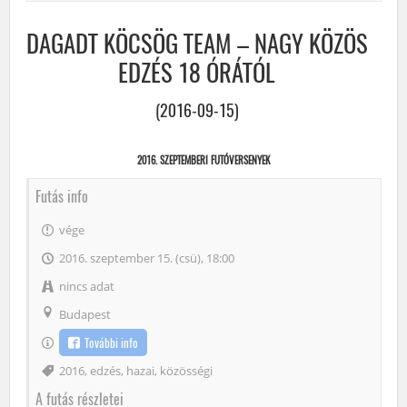
DAGADT KÖCSÖG TEAM – NAGY KÖZÖS
EDZÉS 18 ÓRÁTÓL
(2016-09-15)
2016. SZEPTEMBERI FUTÓVERSENYEK
Futás info
vége
2016. szeptember 15. (csü), 18:00
nincs adat
Budapest
További info
Címke
2016
,
edzés
,
hazai
,
közösségi
A futás részletei