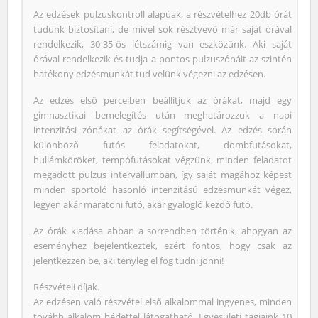
Az edzések pulzuskontroll alapúak, a részvételhez 20db órát
tudunk biztosítani, de mivel sok résztvevő már saját órával
rendelkezik, 30-35-ös létszámig van eszközünk. Aki saját
órával rendelkezik és tudja a pontos pulzuszónáit az szintén
hatékony edzésmunkát tud velünk végezni az edzésen.
Az edzés első perceiben beállítjuk az órákat, majd egy
gimnasztikai bemelegítés után meghatározzuk a napi
intenzitási zónákat az órák segítségével. Az edzés során
különböző futós feladatokat, dombfutásokat,
hullámköröket, tempófutásokat végzünk, minden feladatot
megadott pulzus intervallumban, így saját magához képest
minden sportoló hasonló intenzitású edzésmunkát végez,
legyen akár maratoni futó, akár gyalogló kezdő futó.
Az órák kiadása abban a sorrendben történik, ahogyan az
eseményhez bejelentkeztek, ezért fontos, hogy csak az
jelentkezzen be, aki tényleg el fog tudni jönni!
Részvételi díjak.
Az edzésen való részvétel első alkalommal ingyenes, minden
tovább alkalom bérlettel látogatható. Egyesületi tagjaink 10