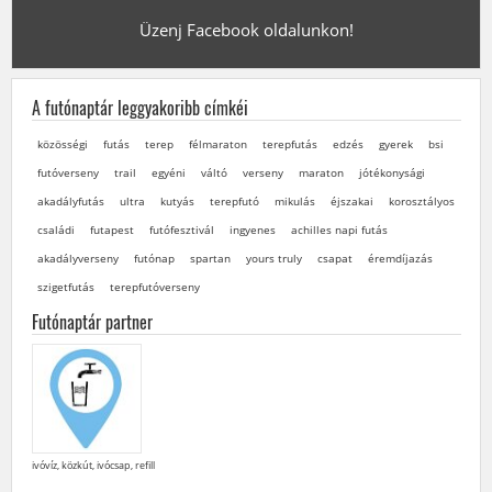
Üzenj Facebook oldalunkon!
A futónaptár leggyakoribb címkéi
közösségi
futás
terep
félmaraton
terepfutás
edzés
gyerek
bsi
futóverseny
trail
egyéni
váltó
verseny
maraton
jótékonysági
akadályfutás
ultra
kutyás
terepfutó
mikulás
éjszakai
korosztályos
családi
futapest
futófesztivál
ingyenes
achilles napi futás
akadályverseny
futónap
spartan
yours truly
csapat
éremdíjazás
szigetfutás
terepfutóverseny
Futónaptár partner
ivóvíz, közkút, ivócsap, refill