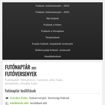
Futások, futóversenyek – 2023
Futások, futóversenyek – 2022
Mai futások
Futások a héten
Futások a hónapban
Terepfutások
Kutyás futások, kutyabarát versenyek
Jótékonysági futások, versenyek
Akadályfutások
FUTÓNAPTÁR
2023
FUTÓVERSENYEK
Futónaptár: félmaraton, maraton, ultra futás,
terepfutás, virtuális futás
Futónaptár beállítások
minden
futás
·
futóversenyek
·
közösségi
futások
későbbiek elöl
·
korábbiak elöl