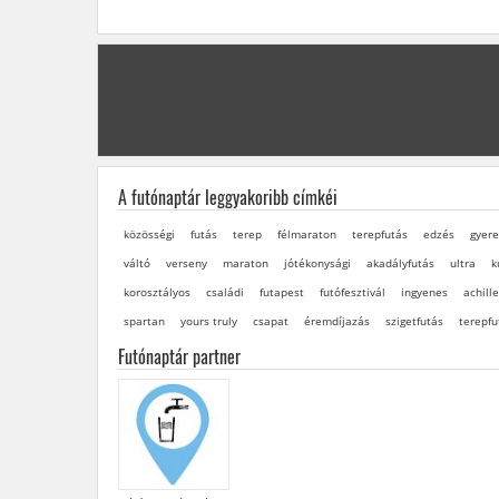
A futónaptár leggyakoribb címkéi
közösségi
futás
terep
félmaraton
terepfutás
edzés
gyere
váltó
verseny
maraton
jótékonysági
akadályfutás
ultra
k
korosztályos
családi
futapest
futófesztivál
ingyenes
achille
spartan
yours truly
csapat
éremdíjazás
szigetfutás
terepfu
Futónaptár partner