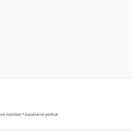
lező mezőket
*
karakterrel jelöltük