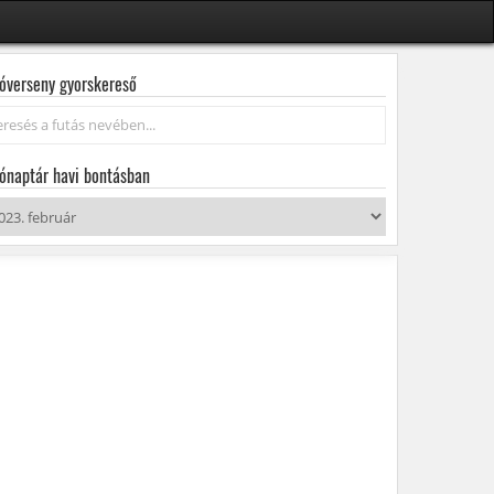
óverseny gyorskereső
resés...
ónaptár havi bontásban