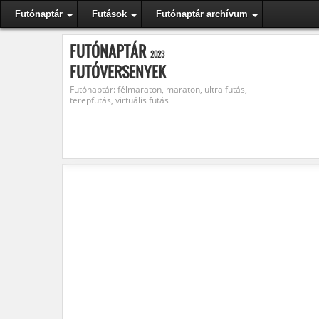
Futónaptár
Futások
Futónaptár archívum
FUTÓNAPTÁR
2023
FUTÓVERSENYEK
Futónaptár: félmaraton, maraton, ultra futás,
terepfutás, virtuális futás