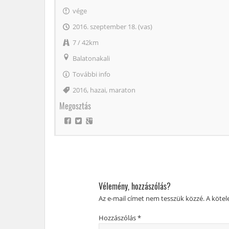
vége
2016. szeptember 18. (vas)
7 / 42km
Balatonakali
További info
Címke
2016
,
hazai
,
maraton
Megosztás
Vélemény, hozzászólás?
Az e-mail címet nem tesszük közzé.
A köte
Hozzászólás
*