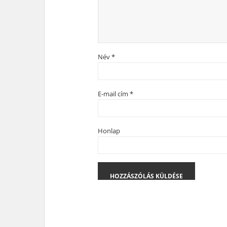
Név
*
E-mail cím
*
Honlap