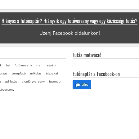
Hiányos a futónaptár? Hiányzik egy futóverseny vagy egy közösségi futás?
Üzenj Facebook oldalunkon!
Futás motiváció
k
bsi
futóverseny
trail
egyéni
Futónaptár a Facebook-on
utyás
terepfutó
mikulás
éjszakai
s napi futás
akadályverseny
futónap
tóverseny