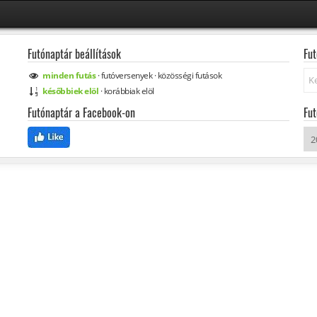
Futónaptár beállítások
Fut
Ke
minden
futás
·
futóversenyek
·
közösségi
futások
későbbiek elöl
·
korábbiak elöl
Futónaptár a Facebook-on
Fut