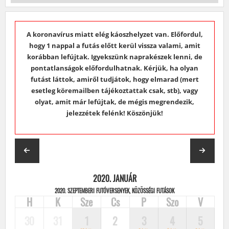
A koronavírus miatt elég káoszhelyzet van. Előfordul,
hogy 1 nappal a futás előtt kerül vissza valami, amit
korábban lefújtak. Igyekszünk naprakészek lenni, de
pontatlanságok előfordulhatnak. Kérjük, ha olyan
futást láttok, amiről tudjátok, hogy elmarad (mert
esetleg köremailben tájékoztattak csak, stb), vagy
olyat, amit már lefújtak, de mégis megrendezik,
jelezzétek felénk! Köszönjük!
2020. JANUÁR
2020. SZEPTEMBERI FUTÓVERSENYEK, KÖZÖSSÉGI FUTÁSOK
H
K
Sze
Cs
P
Szo
V
30
31
1
2
3
4
5