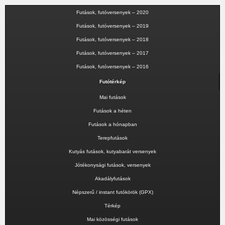
Futások, futóversenyek – 2020
Futások, futóversenyek – 2019
Futások, futóversenyek – 2018
Futások, futóversenyek – 2017
Futások, futóversenyek – 2016
Futótérkép
Mai futások
Futások a héten
Futások a hónapban
Terepfutások
Kutyás futások, kutyabarát versenyek
Jótékonysági futások, versenyek
Akadályfutások
Népszerű / instant futókörök (GPX)
Térkép
Mai közösségi futások