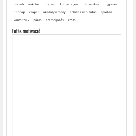
családi
mikulás
futapest
korosztályos
futófesztivál
ingyenes
futónap
csapat
akadályverseny
achilles napi futás
spartan
yours truly
páros
éremdíjazás
cross
Futás motiváció