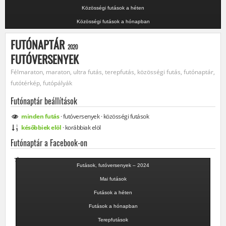
Közösségi futások a héten
Közösségi futások a hónapban
FUTÓNAPTÁR
2020
FUTÓVERSENYEK
Félmaraton, maraton, ultra futás, terepfutás, közösségi futás, futónaptár,
futótérkép, futópályák
Futónaptár beállítások
minden
futás
·
futóversenyek
·
közösségi
futások
későbbiek elöl
·
korábbiak elöl
Futónaptár a Facebook-on
Futások, futóversenyek – 2024
Mai futások
Futások a héten
Futások a hónapban
Terepfutások