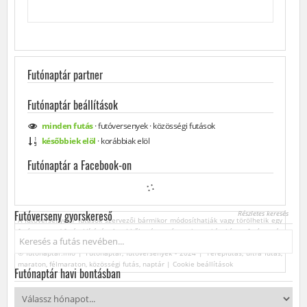
Futónaptár partner
Futónaptár beállítások
minden
futás
·
futóversenyek
·
közösségi
futások
későbbiek elöl
·
korábbiak elöl
Futónaptár a Facebook-on
Futóverseny gyorskereső
Részletes keresés
A futóversenyek / futások szervezői bármikor módosíthatják vagy törölhetik egy
futóverseny / futás kiírását. Az ebből származó esetleges károkért a futónaptár
Keresés...
üzemeltetője felelősséget nem vállal.
© futonaptar.info | Futónaptár, futóversenyek - 2024 | Terepfutás, ultra futás,
maraton, félmaraton, közösségi futás, naptár |
Cookie beállítások
Futónaptár havi bontásban