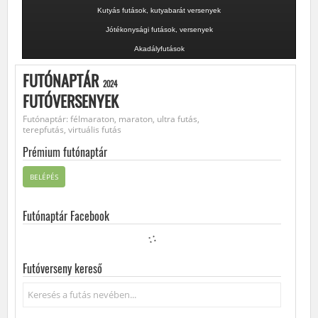
Kutyás futások, kutyabarát versenyek
Jótékonysági futások, versenyek
Akadályfutások
FUTÓNAPTÁR
2024
FUTÓVERSENYEK
Futónaptár: félmaraton, maraton, ultra futás,
terepfutás, virtuális futás
Prémium futónaptár
BELÉPÉS
Futónaptár Facebook
Futóverseny kereső
Keresés...