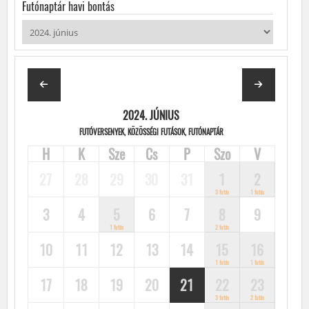
Futónaptár havi bontás
2024. JÚNIUS
FUTÓVERSENYEK, KÖZÖSSÉGI FUTÁSOK, FUTÓNAPTÁR
H
K
Sze
Cs
P
Szo
V
27
28
29
30
31
1
2
3 futás
1 futás
3
4
5
6
7
8
9
1 futás
2 futás
10
11
12
13
14
15
16
1 futás
1 futás
17
18
19
20
21
22
23
3 futás
2 futás