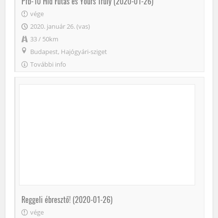
Pfb-10 Híd Futás és Yours Truly (2020-01-26)
vége
2020. január 26. (vas)
33 / 50km
Budapest, Hajógyári-sziget
További info
Reggeli ébresztő! (2020-01-26)
vége