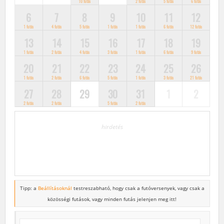
10 futás
2 futás
5 futás
6 futás
6
7
8
9
10
11
12
1 futás
4 futás
5 futás
1 futás
1 futás
6 futás
12 futás
13
14
15
16
17
18
19
1 futás
2 futás
4 futás
3 futás
1 futás
6 futás
9 futás
20
21
22
23
24
25
26
1 futás
2 futás
6 futás
5 futás
1 futás
3 futás
21 futás
27
28
29
30
31
1
2
2 futás
2 futás
5 futás
2 futás
hirdetés
Tipp: a
Beállításoknál
testreszabható, hogy csak a futóversenyek,
vagy csak a
közösségi futások, vagy minden futás jelenjen meg itt!