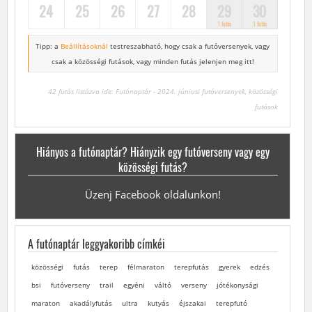
24
25
26
27
28
29
30
1 futás
1 futás
Tipp: a
Beállításoknál
testreszabható, hogy csak a futóversenyek,
vagy
csak a közösségi futások, vagy minden futás jelenjen meg itt!
42 futás listázva ide: Futónaptár - 2024. júniusi futóversenyek, közösségi
futások
Hiányos a futónaptár? Hiányzik egy futóverseny vagy egy
közösségi futás?
Üzenj Facebook oldalunkon!
A futónaptár leggyakoribb címkéi
közösségi
futás
terep
félmaraton
terepfutás
gyerek
edzés
bsi
futóverseny
trail
egyéni
váltó
verseny
jótékonysági
maraton
akadályfutás
ultra
kutyás
éjszakai
terepfutó