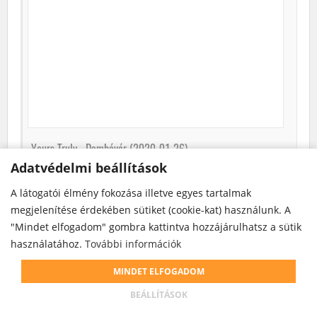
Yours Truly –Dombóvár (2020-01-26)
Adatvédelmi beállítások
Adatvédelmi beállítások
vége
2020. január 26. (vas)
A látogatói élmény fokozása illetve egyes tartalmak
A látogatói élmény fokozása illetve egyes tartalmak
1-25km
megjelenítése érdekében sütiket (cookie-kat) használunk. A
megjelenítése érdekében sütiket (cookie-kat) használunk. A
Dombóvár
"Mindet elfogadom" gombra kattintva hozzájárulhatsz a sütik
"Mindet elfogadom" gombra kattintva hozzájárulhatsz a sütik
További info
használatához.
használatához.
További információk
További információk
Weboldalunk cookie-kat használ annak érdekében, hogy
MINDET ELFOGADOM
MINDET ELFOGADOM
teljesebb körű szolgáltatást nyújthassunk.
BEÁLLÍTÁSOK
BEÁLLÍTÁSOK
ELFOGADOM
ADATKEZELÉSI INFÓK