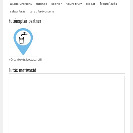
akadályverseny
futónap
spartan
yours truly
csapat
éremdíjazás
szigetfutás
terepfutóverseny
Futónaptár partner
ivóvíz, közkút, ivócsap, refill
Futás motiváció