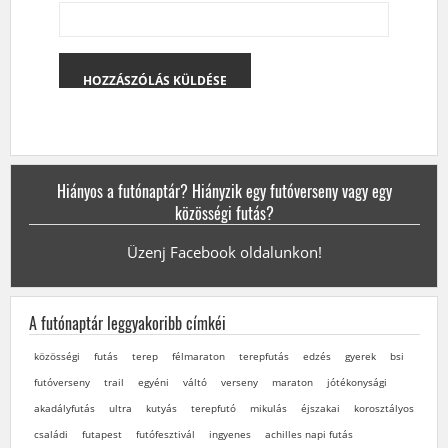
Hiányos a futónaptár? Hiányzik egy futóverseny vagy egy
közösségi futás?
Üzenj Facebook oldalunkon!
A futónaptár leggyakoribb címkéi
közösségi
futás
terep
félmaraton
terepfutás
edzés
gyerek
bsi
futóverseny
trail
egyéni
váltó
verseny
maraton
jótékonysági
akadályfutás
ultra
kutyás
terepfutó
mikulás
éjszakai
korosztályos
családi
futapest
futófesztivál
ingyenes
achilles napi futás