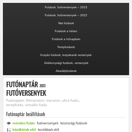
Futások, futóversenyek – 2023
Futások, futóversenyek – 2022
Mai futások
Futások a héten
Futások a hónapban
Terepfutások
Kutyás futások, kutyabarát versenyek
Jótékonysági futások, versenyek
Akadályfutások
FUTÓNAPTÁR
2023
FUTÓVERSENYEK
Futónaptár: félmaraton, maraton, ultra futás,
terepfutás, virtuális futás
Futónaptár beállítások
minden
futás
·
futóversenyek
·
közösségi
futások
későbbiek elöl
·
korábbiak elöl