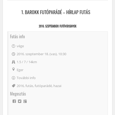
1. BAROKK FUTÓPARÁDÉ – HÍRLAP FUTÁS
2016. SZEPTEMBERI FUTÓVERSENYEK
Futás info
vége
2016. szeptember 18. (vas), 10:30
1.5 / 7 / 14km
Eger
További info
Címke
2016
,
futás
,
futóparádé
,
hazai
Megosztás