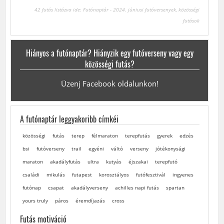
42 futás listázva ide: Futónaptár - 2024. júniusi futóversenyek, közösségi
futások
Hiányos a futónaptár? Hiányzik egy futóverseny vagy egy
közösségi futás?
Üzenj Facebook oldalunkon!
A futónaptár leggyakoribb címkéi
közösségi
futás
terep
félmaraton
terepfutás
gyerek
edzés
bsi
futóverseny
trail
egyéni
váltó
verseny
jótékonysági
maraton
akadályfutás
ultra
kutyás
éjszakai
terepfutó
családi
mikulás
futapest
korosztályos
futófesztivál
ingyenes
futónap
csapat
akadályverseny
achilles napi futás
spartan
yours truly
páros
éremdíjazás
cross
Futás motiváció