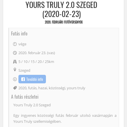
YOURS TRULY 2.0 SZEGED
(2020-02-23)
2020. FEBRUÁRI FUTÓVERSENYEK
Futás info
vége
2020. február 23. (vas)
5 / 10 / 15 / 20 / 25km
Szeged
További info
Címke
2020
,
futás
,
hazai
,
közösségi
,
yours truly
A futás részletei
Yours Truly 2.0 Szeged
Egy ingyenes közösségi futás február utolsó vasárnapján a
Yours Truly szellemiségében.