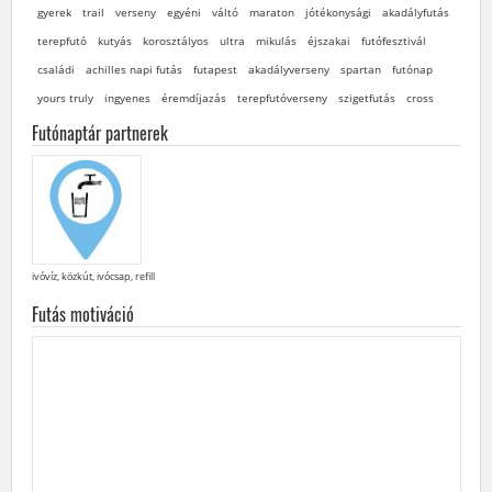
gyerek
trail
verseny
egyéni
váltó
maraton
jótékonysági
akadályfutás
terepfutó
kutyás
korosztályos
ultra
mikulás
éjszakai
futófesztivál
családi
achilles napi futás
futapest
akadályverseny
spartan
futónap
yours truly
ingyenes
éremdíjazás
terepfutóverseny
szigetfutás
cross
Futónaptár partnerek
ivóvíz, közkút, ivócsap, refill
Futás motiváció