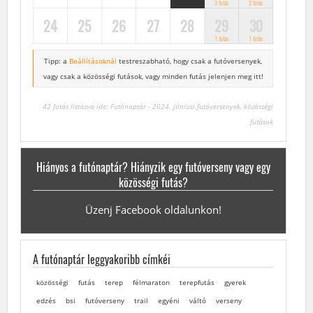
3 futás
2 futás
24
25
26
27
28
29
30
1 futás
1 futás
Tipp: a
Beállításoknál
testreszabható, hogy csak a futóversenyek,
vagy csak a közösségi futások, vagy minden futás jelenjen meg itt!
42 futás listázva ide: Futónaptár - 2024. júniusi futóversenyek, közösségi
futások
Hiányos a futónaptár? Hiányzik egy futóverseny vagy egy
közösségi futás?
Üzenj Facebook oldalunkon!
A futónaptár leggyakoribb címkéi
közösségi
futás
terep
félmaraton
terepfutás
gyerek
edzés
bsi
futóverseny
trail
egyéni
váltó
verseny