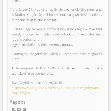
idejét.
A futás egy 5 km-es körön zajlik, de a pálya kijelölve nem lesz.
A futóknak a járdát kell használniuk, pályabiztosítás nélkül.
Mindenki saját felelősségre fut.
Frissítés: egy helyen, a start-cél helyszínén fogunk felállítani
sátrat, itt vizet, isot, colát, szőlőcukrot, ropit és meleg teát
fogunk biztosítani.
Egyéni frissítőket is lehet letenni a pontra.
Csomagok megőrzését vállaljuk, azonban értekmegőrzés
nincs.
A frissítőpont 9:00 - 13:00 üzemel, ez idő alatt bárki
csatlakozhat az eseményhez.
Eseményről minden információ, itt:
http://www.progrun.hu/events/yours-truly-2-szeged/yours-
truly-szeged
Megosztás