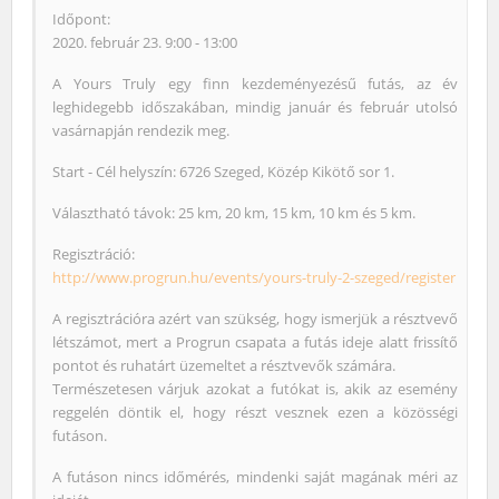
Időpont:
2020. február 23. 9:00 - 13:00
A Yours Truly egy finn kezdeményezésű futás, az év
leghidegebb időszakában, mindig január és február utolsó
vasárnapján rendezik meg.
Start - Cél helyszín: 6726 Szeged, Közép Kikötő sor 1.
Választható távok: 25 km, 20 km, 15 km, 10 km és 5 km.
Regisztráció:
http://www.progrun.hu/events/yours-truly-2-szeged/register
A regisztrációra azért van szükség, hogy ismerjük a résztvevő
létszámot, mert a Progrun csapata a futás ideje alatt frissítő
pontot és ruhatárt üzemeltet a résztvevők számára.
Természetesen várjuk azokat a futókat is, akik az esemény
reggelén döntik el, hogy részt vesznek ezen a közösségi
futáson.
A futáson nincs időmérés, mindenki saját magának méri az