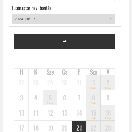
Futónaptár havi bontás
2024. JÚNIUS
FUTÓVERSENYEK, KÖZÖSSÉGI FUTÁSOK, FUTÓNAPTÁR
H
K
Sze
Cs
P
Szo
V
27
28
29
30
31
1
2
3 futás
1 futás
3
4
5
6
7
8
9
1 futás
2 futás
10
11
12
13
14
15
16
1 futás
1 futás
17
18
19
20
21
22
23