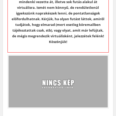
mindenki vezette át, illetve sok futás alakul át
virtuálisra. Ismét nem könnyű, de rendületlenül
igyekszünk naprakészek lenni, de pontatlanságok
előfordulhatnak. Kérjük, ha olyan futást láttok, amiről
tudjátok, hogy elmarad (mert esetleg köremailben
tájékoztattak csak, stb), vagy olyat, amit már lefújtak,
de mégis megrendezik virtuálisként, jelezzétek felénk!
Köszönjük!