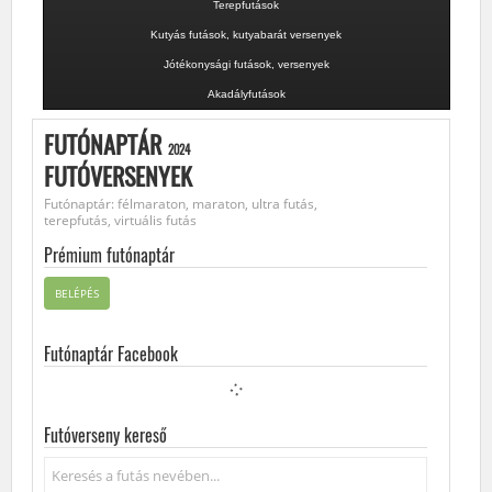
Terepfutások
Kutyás futások, kutyabarát versenyek
Jótékonysági futások, versenyek
Akadályfutások
FUTÓNAPTÁR
2024
FUTÓVERSENYEK
Futónaptár: félmaraton, maraton, ultra futás,
terepfutás, virtuális futás
Prémium futónaptár
BELÉPÉS
Futónaptár Facebook
Futóverseny kereső
Keresés...