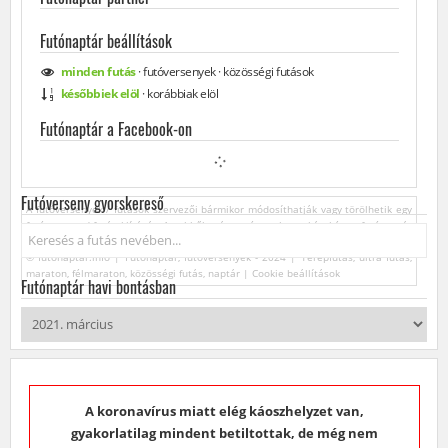
Futónaptár beállítások
minden
futás
·
futóversenyek
·
közösségi
futások
későbbiek elöl
·
korábbiak elöl
Futónaptár a Facebook-on
Futóverseny gyorskereső
A futóversenyek / futások szervezői bármikor módosíthatják vagy törölhetik egy
futóverseny / futás kiírását. Az ebből származó esetleges károkért a futónaptár
Keresés...
üzemeltetője felelősséget nem vállal.
© futonaptar.info | Futónaptár, futóversenyek - 2024 | Terepfutás, ultra futás,
maraton, félmaraton, közösségi futás, naptár |
Cookie beállítások
Futónaptár havi bontásban
A koronavírus miatt elég káoszhelyzet van,
gyakorlatilag mindent betiltottak, de még nem