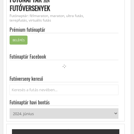
2024
FUTÓVERSENYEK
Futónaptár: félmaraton, maraton, ultra futás,
terepfutás, virtuális futás
Prémium futónaptár
BELÉPÉS
Futónaptár Facebook
Futóverseny kereső
Keresés...
Futónaptár havi bontás
2024. JÚNIUS