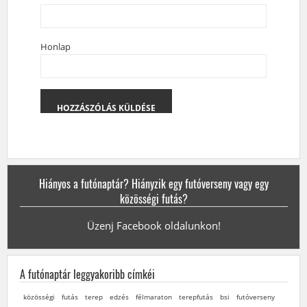
Honlap
Hiányos a futónaptár? Hiányzik egy futóverseny vagy egy
közösségi futás?
Üzenj Facebook oldalunkon!
A futónaptár leggyakoribb címkéi
közösségi
futás
terep
edzés
félmaraton
terepfutás
bsi
futóverseny