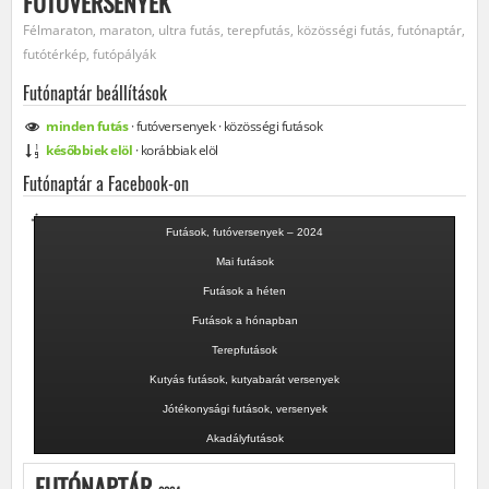
FUTÓVERSENYEK
Félmaraton, maraton, ultra futás, terepfutás, közösségi futás, futónaptár,
futótérkép, futópályák
Futónaptár beállítások
minden
futás
·
futóversenyek
·
közösségi
futások
későbbiek elöl
·
korábbiak elöl
Futónaptár a Facebook-on
Futások, futóversenyek – 2024
Mai futások
Futások a héten
Futások a hónapban
Terepfutások
Kutyás futások, kutyabarát versenyek
Jótékonysági futások, versenyek
Akadályfutások
FUTÓNAPTÁR