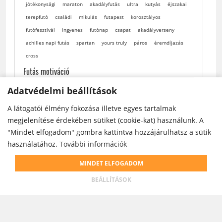
jótékonysági
maraton
akadályfutás
ultra
kutyás
éjszakai
terepfutó
családi
mikulás
futapest
korosztályos
futófesztivál
ingyenes
futónap
csapat
akadályverseny
achilles napi futás
spartan
yours truly
páros
éremdíjazás
cross
Futás motiváció
Adatvédelmi beállítások
Adatvédelmi beállítások
A látogatói élmény fokozása illetve egyes tartalmak
A látogatói élmény fokozása illetve egyes tartalmak
megjelenítése érdekében sütiket (cookie-kat) használunk. A
megjelenítése érdekében sütiket (cookie-kat) használunk. A
"Mindet elfogadom" gombra kattintva hozzájárulhatsz a sütik
"Mindet elfogadom" gombra kattintva hozzájárulhatsz a sütik
használatához.
használatához.
További információk
További információk
Weboldalunk cookie-kat használ annak érdekében, hogy
MINDET ELFOGADOM
MINDET ELFOGADOM
teljesebb körű szolgáltatást nyújthassunk.
BEÁLLÍTÁSOK
BEÁLLÍTÁSOK
ELFOGADOM
ADATKEZELÉSI INFÓK