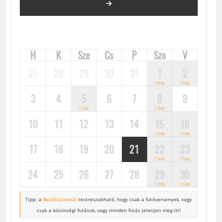
FUTÓVERSENYEK, KÖZÖSSÉGI FUTÁSOK, FUTÓNAPTÁR
H
K
Sze
Cs
P
Szo
V
27
28
29
30
31
1
2
3 futás
1 futás
3
4
5
6
7
8
9
1 futás
2 futás
10
11
12
13
14
15
16
1 futás
1 futás
17
18
19
20
21
22
23
3 futás
2 futás
24
25
26
27
28
29
30
1 futás
1 futás
Tipp: a
Beállításoknál
testreszabható, hogy csak a futóversenyek,
vagy
csak a közösségi futások, vagy minden futás jelenjen meg itt!