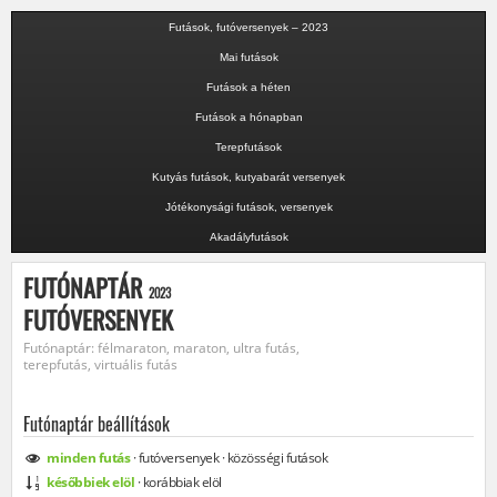
Futások, futóversenyek – 2023
Mai futások
Futások a héten
Futások a hónapban
Terepfutások
Kutyás futások, kutyabarát versenyek
Jótékonysági futások, versenyek
Akadályfutások
FUTÓNAPTÁR
2023
FUTÓVERSENYEK
Futónaptár: félmaraton, maraton, ultra futás,
terepfutás, virtuális futás
Futónaptár beállítások
minden
futás
·
futóversenyek
·
közösségi
futások
későbbiek elöl
·
korábbiak elöl