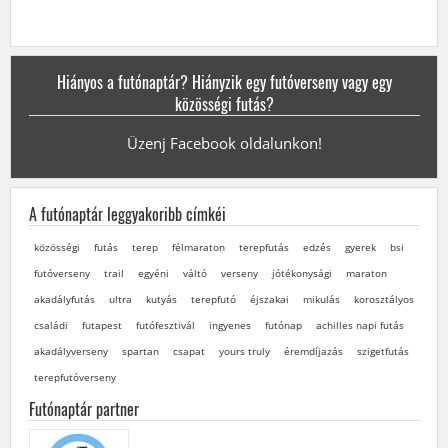
Hiányos a futónaptár? Hiányzik egy futóverseny vagy egy
közösségi futás?
Üzenj Facebook oldalunkon!
A futónaptár leggyakoribb címkéi
közösségi
futás
terep
félmaraton
terepfutás
edzés
gyerek
bsi
futóverseny
trail
egyéni
váltó
verseny
jótékonysági
maraton
akadályfutás
ultra
kutyás
terepfutó
éjszakai
mikulás
korosztályos
családi
futapest
futófesztivál
ingyenes
futónap
achilles napi futás
akadályverseny
spartan
csapat
yours truly
éremdíjazás
szigetfutás
terepfutóverseny
Futónaptár partner