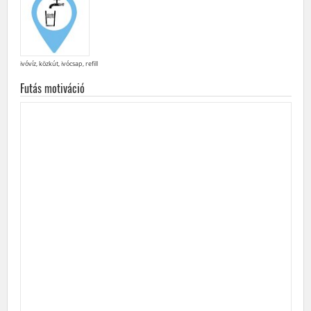
ivóvíz, közkút, ivócsap, refill
Futás motiváció