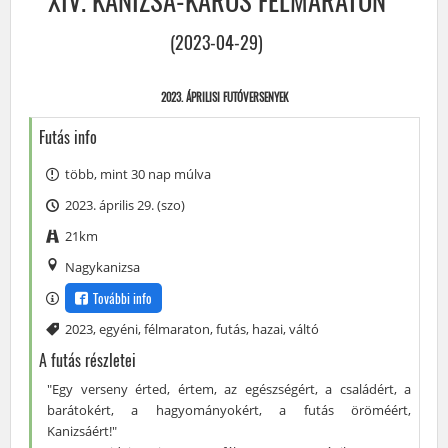
XIV. KANIZSA-KAROS FÉLMARATON
(2023-04-29)
2023. ÁPRILISI FUTÓVERSENYEK
Futás info
több, mint 30 nap múlva
2023. április 29. (szo)
21km
Nagykanizsa
További info
Címke
2023
,
egyéni
,
félmaraton
,
futás
,
hazai
,
váltó
A futás részletei
"Egy verseny érted, értem, az egészségért, a családért, a
barátokért, a hagyományokért, a futás öröméért,
Kanizsáért!"