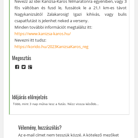
Nevezz az idei Kanizsa-Karos félmaratonra egyéniben, vagy 3
fős váltóban és fusd le, fussátok le a 21,1 km-es távot
Nagykanizsától Zalakarosig! Igazi kihívás, vagy bulis
csapatfutást is jelenhet neked a verseny.
Minden további információt megtalálsz itt:
https://www.kanizsa-karos.hu/
Nevezni itt tudsz:
https://korido.hu/2023KanizsaKaros_reg
Megosztás
Időjárás előrejelzés
Több, mint 3 nap múlva lesz a futás. Nézz vissza később...
Vélemény, hozzászólás?
Az e-mail címet nem tesszük közzé.
A kötelező mezőket