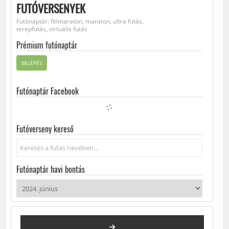
FUTÓVERSENYEK
Futónaptár: félmaraton, maraton, ultra futás,
terepfutás, virtuális futás
Prémium futónaptár
BELÉPÉS
Futónaptár Facebook
Futóverseny kereső
Keresés...
Futónaptár havi bontás
2024. JÚNIUS