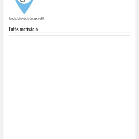
ivóvíz, közkút, ivócsap, refill
Futás motiváció