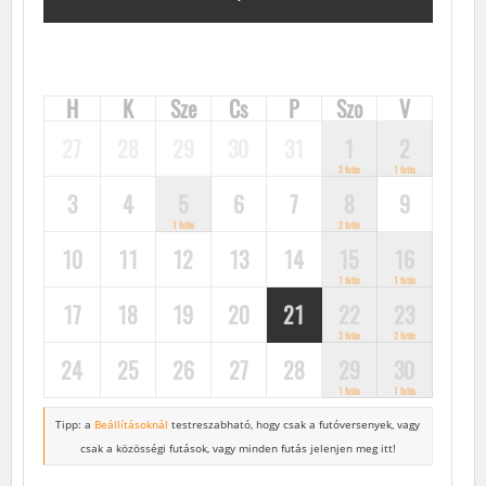
FUTÓVERSENYEK, KÖZÖSSÉGI FUTÁSOK, FUTÓNAPTÁR
H
K
Sze
Cs
P
Szo
V
27
28
29
30
31
1
2
3 futás
1 futás
3
4
5
6
7
8
9
1 futás
2 futás
10
11
12
13
14
15
16
1 futás
1 futás
17
18
19
20
21
22
23
3 futás
2 futás
24
25
26
27
28
29
30
1 futás
1 futás
Tipp: a
Beállításoknál
testreszabható, hogy csak a futóversenyek,
vagy
csak a közösségi futások, vagy minden futás jelenjen meg itt!