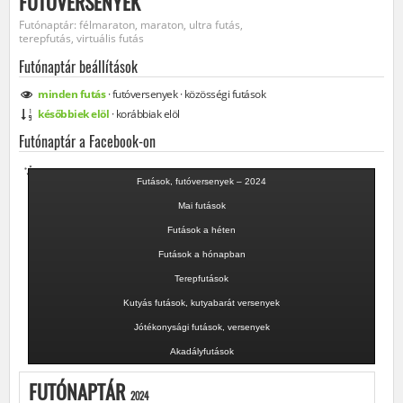
FUTÓVERSENYEK
Futónaptár: félmaraton, maraton, ultra futás,
terepfutás, virtuális futás
Futónaptár beállítások
minden
futás
·
futóversenyek
·
közösségi
futások
későbbiek elöl
·
korábbiak elöl
Futónaptár a Facebook-on
Futások, futóversenyek – 2024
Mai futások
Futások a héten
Futások a hónapban
Terepfutások
Kutyás futások, kutyabarát versenyek
Jótékonysági futások, versenyek
Akadályfutások
FUTÓNAPTÁR
2024