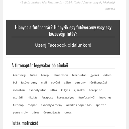
42 futás listázva ide: Futónaptár - 2024. júniusi futóversenyek, közösségi
futások
Hiányos a futónaptár? Hiányzik egy futóverseny vagy egy
közösségi futás?
Üzenj Facebook oldalunkon!
A futónaptár leggyakoribb címkéi
közösségi
futás
terep
félmaraton
terepfutás
gyerek
edzés
bsi
futóverseny
trail
egyéni
váltó
verseny
jótékonysági
maraton
akadályfutás
ultra
kutyás
éjszakai
terepfutó
családi
mikulás
futapest
korosztályos
futófesztivál
ingyenes
futónap
csapat
akadályverseny
achilles napi futás
spartan
yours truly
páros
éremdíjazás
cross
Futás motiváció