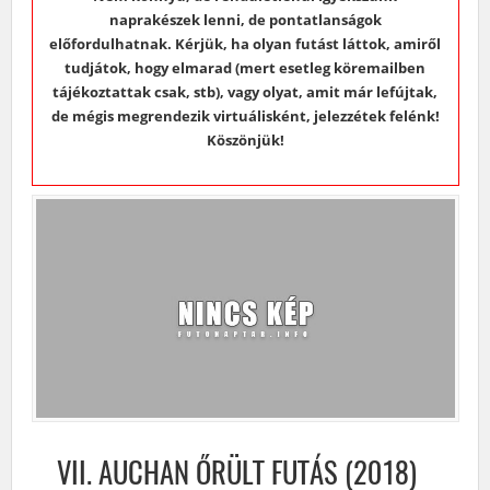
naprakészek lenni, de pontatlanságok
előfordulhatnak. Kérjük, ha olyan futást láttok, amiről
tudjátok, hogy elmarad (mert esetleg köremailben
tájékoztattak csak, stb), vagy olyat, amit már lefújtak,
de mégis megrendezik virtuálisként, jelezzétek felénk!
Köszönjük!
VII. AUCHAN ŐRÜLT FUTÁS (2018)