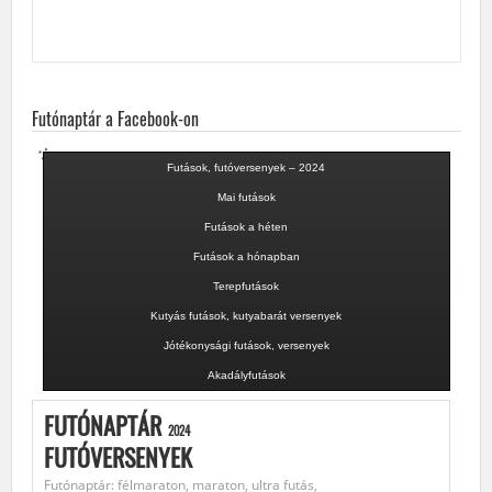
Futónaptár a Facebook-on
Futások, futóversenyek – 2024
Mai futások
Futások a héten
Futások a hónapban
Terepfutások
Kutyás futások, kutyabarát versenyek
Jótékonysági futások, versenyek
Akadályfutások
FUTÓNAPTÁR
2024
FUTÓVERSENYEK
Futónaptár: félmaraton, maraton, ultra futás,