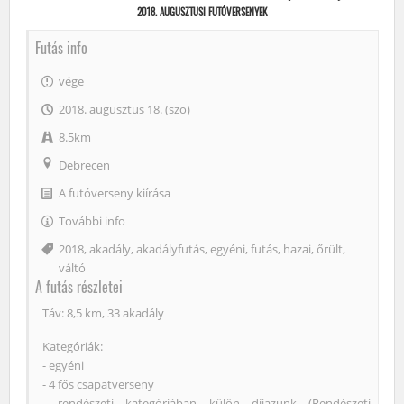
2018. AUGUSZTUSI FUTÓVERSENYEK
Futás info
vége
2018. augusztus 18. (szo)
8.5km
Debrecen
A futóverseny kiírása
További info
Címke
2018
,
akadály
,
akadályfutás
,
egyéni
,
futás
,
hazai
,
őrült
,
váltó
A futás részletei
Táv: 8,5 km, 33 akadály
Kategóriák:
- egyéni
- 4 fős csapatverseny
- rendészeti kategóriában külön díjazunk (Rendészeti