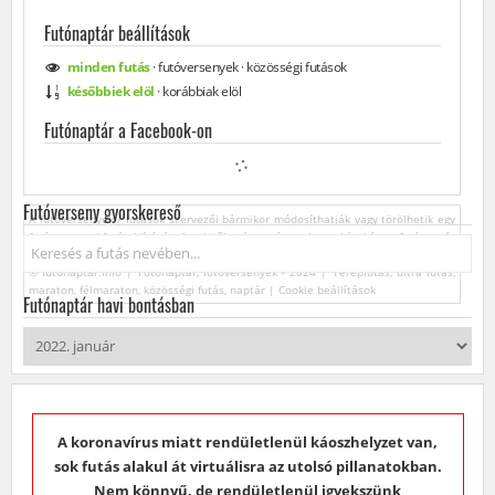
Futónaptár beállítások
minden
futás
·
futóversenyek
·
közösségi
futások
későbbiek elöl
·
korábbiak elöl
Futónaptár a Facebook-on
Futóverseny gyorskereső
A futóversenyek / futások szervezői bármikor módosíthatják vagy törölhetik egy
futóverseny / futás kiírását. Az ebből származó esetleges károkért a futónaptár
Keresés...
üzemeltetője felelősséget nem vállal.
© futonaptar.info | Futónaptár, futóversenyek - 2024 | Terepfutás, ultra futás,
maraton, félmaraton, közösségi futás, naptár |
Cookie beállítások
Futónaptár havi bontásban
A koronavírus miatt rendületlenül káoszhelyzet van,
sok futás alakul át virtuálisra az utolsó pillanatokban.
Nem könnyű, de rendületlenül igyekszünk