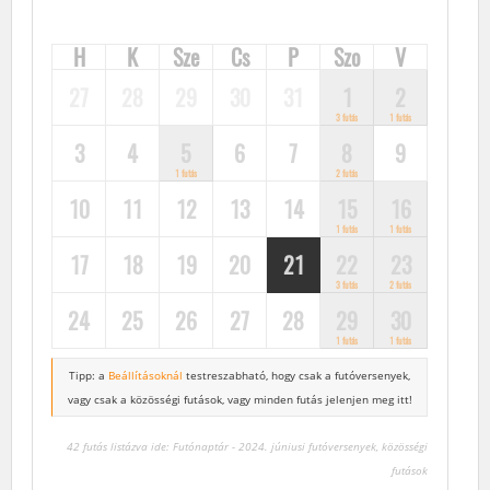
H
K
Sze
Cs
P
Szo
V
27
28
29
30
31
1
2
3 futás
1 futás
3
4
5
6
7
8
9
1 futás
2 futás
10
11
12
13
14
15
16
1 futás
1 futás
17
18
19
20
21
22
23
3 futás
2 futás
24
25
26
27
28
29
30
1 futás
1 futás
Tipp: a
Beállításoknál
testreszabható, hogy csak a futóversenyek,
vagy csak a közösségi futások, vagy minden futás jelenjen meg itt!
42 futás listázva ide: Futónaptár - 2024. júniusi futóversenyek, közösségi
futások