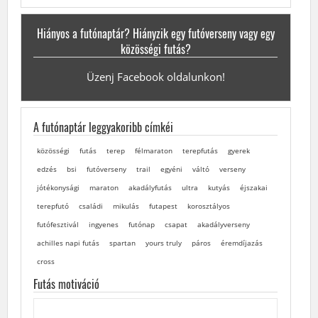
Hiányos a futónaptár? Hiányzik egy futóverseny vagy egy
közösségi futás?
Üzenj Facebook oldalunkon!
A futónaptár leggyakoribb címkéi
közösségi
futás
terep
félmaraton
terepfutás
gyerek
edzés
bsi
futóverseny
trail
egyéni
váltó
verseny
jótékonysági
maraton
akadályfutás
ultra
kutyás
éjszakai
terepfutó
családi
mikulás
futapest
korosztályos
futófesztivál
ingyenes
futónap
csapat
akadályverseny
achilles napi futás
spartan
yours truly
páros
éremdíjazás
cross
Futás motiváció