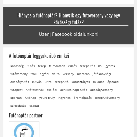
Hiányos a futónaptár? Hiányzik egy futóverseny vagy egy
közösségi futás?
Üzenj Facebook oldalunkon!
A futónaptár leggyakoribb címkéi
közösségi
futás
terep
félmaraton
edzés
terepfutás
bsi
gyerek
futóverseny
trail
egyéni
váltó
verseny
maraton
jótékonysági
akadályfutás
kutyás
ultra
terepfutó
korosztályos
mikulás
éjszakai
futapest
futófesztivál
családi
achilles napi futás
akadályverseny
spartan
futónap
yours truly
ingyenes
éremdíjazás
terepfutóverseny
szigetfutás
csapat
Futónaptár partner