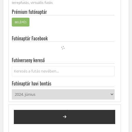
terepfutás, virtuális futás
Prémium futónaptár
BELÉPÉS
Futónaptár Facebook
Futóverseny kereső
Keresés...
Futónaptár havi bontás
2024. JÚNIUS
FUTÓVERSENYEK, KÖZÖSSÉGI FUTÁSOK, FUTÓNAPTÁR