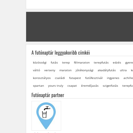
A futónaptár leggyakoribb címkéi
közösségi
futás
terep
félmaraton
terepfutás
edzés
gyere
váltó
verseny
maraton
jótékonysági
akadályfutás
ultra
k
korosztályos
családi
futapest
futófesztivál
ingyenes
achille
spartan
yours truly
csapat
éremdíjazás
szigetfutás
terepfu
Futónaptár partner