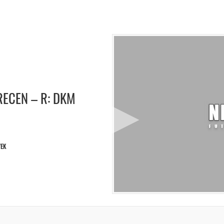
RECEN – R: DKM
YEK