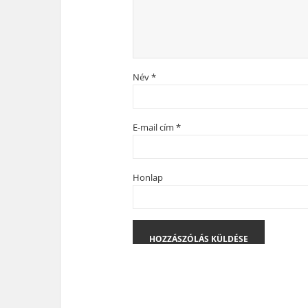
Név
*
E-mail cím
*
Honlap