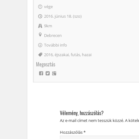
vége
2016. június 18. (szo)
9km
Debrecen
További info
Címke
2016
,
éjszakai
,
futás
,
hazai
Megosztás
Vélemény, hozzászólás?
Az e-mail címet nem tesszük közzé.
A köte
Hozzászólás
*