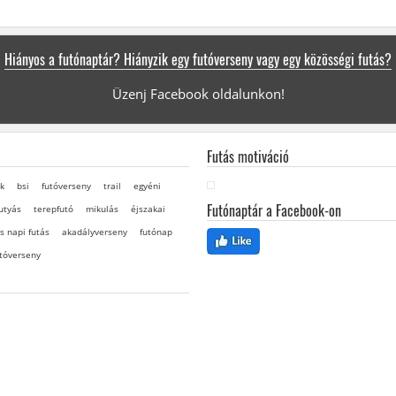
Hiányos a futónaptár? Hiányzik egy futóverseny vagy egy közösségi futás?
Üzenj Facebook oldalunkon!
Futás motiváció
k
bsi
futóverseny
trail
egyéni
Futónaptár a Facebook-on
utyás
terepfutó
mikulás
éjszakai
s napi futás
akadályverseny
futónap
tóverseny