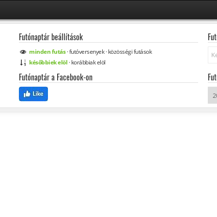
Futónaptár beállítások
Fut
Ke
minden
futás
·
futóversenyek
·
közösségi
futások
későbbiek elöl
·
korábbiak elöl
Futónaptár a Facebook-on
Fut