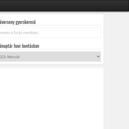
óverseny gyorskereső
resés...
ónaptár havi bontásban