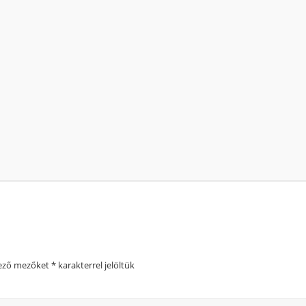
lező mezőket
*
karakterrel jelöltük