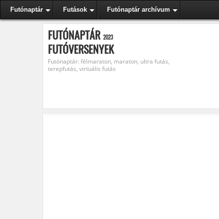
Futónaptár
Futások
Futónaptár archívum
FUTÓNAPTÁR
2023
FUTÓVERSENYEK
Futónaptár: félmaraton, maraton, ultra futás,
terepfutás, virtuális futás