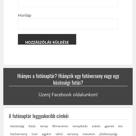
Honlap
Hiányos a futónaptár? Hiányzik egy futóverseny vagy egy
közösségi futás?
Üzenj Facebook oldalunkon!
A futónaptár leggyakoribb címkéi
közösségi
futás
terep
félmaraton
terepfutás
edzés
gyerek
bsi
futóverseny
trail
egyéni
váltó
verseny
maraton
jótékonysági