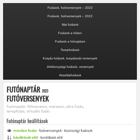
Futások, futóversenyek – 2023
Futások, futóversenyek – 2022
Mai futások
Futások a héten
Futások a hónapban
Terepfutások
Kutyás futások, kutyabarát versenyek
Jótékonysági futások, versenyek
Akadályfutások
FUTÓNAPTÁR
2023
FUTÓVERSENYEK
Futónaptár: félmaraton, maraton, ultra futás,
terepfutás, virtuális futás
Futónaptár beállítások
minden
futás
·
futóversenyek
·
közösségi
futások
későbbiek elöl
·
korábbiak elöl