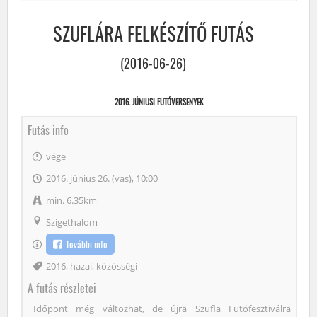
SZUFLÁRA FELKÉSZÍTŐ FUTÁS
(2016-06-26)
2016. JÚNIUSI FUTÓVERSENYEK
Futás info
vége
2016. június 26. (vas), 10:00
min. 6.35km
Szigethalom
További info
Címke
2016
,
hazai
,
közösségi
A futás részletei
Időpont még változhat, de újra Szufla Futófesztiválra