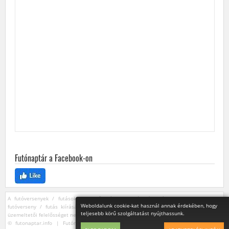
Futónaptár a Facebook-on
A futóversenyek / futások szervezői bármikor módosíthatják vagy törölhetik egy
Weboldalunk cookie-kat használ annak érdekében, hogy
futóverseny / futás kiírását. Az ebből származó esetleges károkért a futónaptár
teljesebb körű szolgáltatást nyújthassunk.
üzemeltetői felelősséget nem vállalnak.
© futonaptar.info | Futónaptár, futóversenyek - 2023 | Terepfutás, ultra futás,