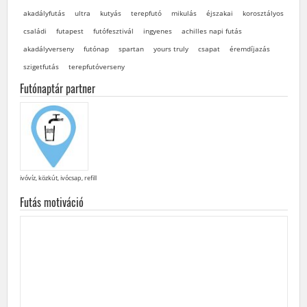
akadályfutás
ultra
kutyás
terepfutó
mikulás
éjszakai
korosztályos
családi
futapest
futófesztivál
ingyenes
achilles napi futás
akadályverseny
futónap
spartan
yours truly
csapat
éremdíjazás
szigetfutás
terepfutóverseny
Futónaptár partner
ivóvíz, közkút, ivócsap, refill
Futás motiváció