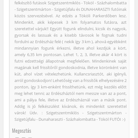
felkészítő futások Szigetszentmiklós - Tököl - Százhalombatta
- Szigetszentmárton - Szigetújfalu és DUNAHARASZTI futóinak
közös szervezésével. Az edzés a Tököli Parkerdőben lesz.
Mindenkit, akik képesek 3 km folyamatos futásra, azt
szeretettel várjuk!! Együtt fogunk elindulni, kicsik és nagyok,
gyorsak és lassuak és a kisebb távosok le fognak tudni
fordulni az Erdészház felé ( nekik így 3 km ), ahová egyébként
mindannyian fogunk érkezni, illetve ahol kezdjük a kört,
amely 6,35 km pontosan. Lehet 1, 2, 3, illetve akár 4 kört is
futni edzettségi állapotnak megfelelően. Mindenkinek saját
magának kell frissítőről gondoskodnia, illetve körönként van
kút, ahol vízet vételezhetünk. Kullancsriasztót, aki igényli,
arról gondoskodjon! Lehetőség van a frissítők elhelyezésére 2
ponton, így 3 km-enként frissíthetünk, ezt még kezdés előtt
meg lehet tenni; az Erdészháztól nem messze van az a pont,
ami a pálya fele, illetve az Erdészháznál van a másik pont.
Addig is jó felkészülést kívánok, és mindenkit szeretettel
várok! Üdv. : Szigetszentmiklós - Szigetszentmárton -
Szigetújfalu - Dunaharaszti - Százhalombatta - Tököl FUTÓI :-)
Megosztás