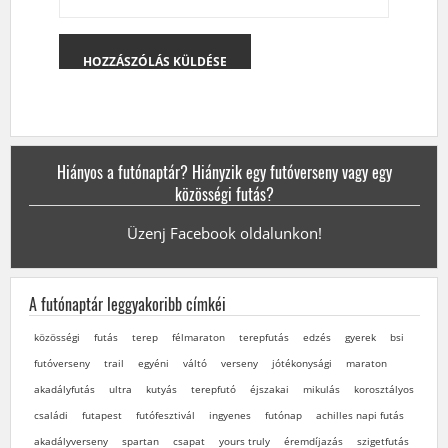
Hiányos a futónaptár? Hiányzik egy futóverseny vagy egy
közösségi futás?
Üzenj Facebook oldalunkon!
A futónaptár leggyakoribb címkéi
közösségi
futás
terep
félmaraton
terepfutás
edzés
gyerek
bsi
futóverseny
trail
egyéni
váltó
verseny
jótékonysági
maraton
akadályfutás
ultra
kutyás
terepfutó
éjszakai
mikulás
korosztályos
családi
futapest
futófesztivál
ingyenes
futónap
achilles napi futás
akadályverseny
spartan
csapat
yours truly
éremdíjazás
szigetfutás