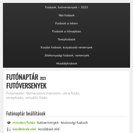
Futások, futóversenyek – 2023
Mai futások
Futások a héten
Futások a hónapban
Terepfutások
Kutyás futások, kutyabarát versenyek
Jótékonysági futások, versenyek
Akadályfutások
FUTÓNAPTÁR
2023
FUTÓVERSENYEK
Futónaptár: félmaraton, maraton, ultra futás,
terepfutás, virtuális futás
Futónaptár beállítások
minden
futás
·
futóversenyek
·
közösségi
futások
későbbiek elöl
·
korábbiak elöl