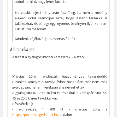
abból derül ki, hogy lehet futni is.
Ha valaki teljesítménytúrán fut, főleg, ha nem a mezőny
elejéről indul, számoljon azzal, hogy lassabb társakkal is
találkozhat, és pl. egy egy nyomos ösvényen ilyenkor sem
illik letúrni másokat!
Mindenki tájékozódjon a szervezőknél!
A futás részletei
A futást a gyalogos infónál keressétek! - a szerk.
--
Március 26-án rendezzük hagyományos tavaszindító
túránkat, amelyre a tavalyi évhez hasonlóan már nem csak
gyalogosan, hanem kerékpárral is nevezhettek.
A gyalogtúra 8, 17 és 30 km-es távokkal, a kerékpár túra 7,5,
15 és 25,5 km-es távokkal vár.
Részvételi díj:
- előnevezés: 1 900 Ft - március 25-ig a
https://portal.szegedsport.hu/
oldalon