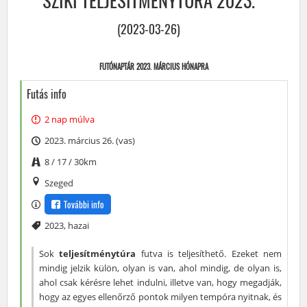
SZIKI TELJESÍTMÉNYTÚRA 2023.
(2023-03-26)
FUTÓNAPTÁR 2023. MÁRCIUS HÓNAPRA
Futás info
2 nap múlva
2023. március 26. (vas)
8 / 17 / 30km
Szeged
További info
Címke
2023
,
hazai
Sok
teljesítménytúra
futva is teljesíthető. Ezeket nem
mindig jelzik külön, olyan is van, ahol mindig, de olyan is,
ahol csak kérésre lehet indulni, illetve van, hogy megadják,
hogy az egyes ellenőrző pontok milyen tempóra nyitnak, és