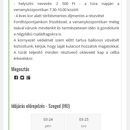
- helyszíni nevezés: 2 500 Ft - a túra napján a
versenyközpontban 7.30-10.00 között
- 4 éves kor alatt térítésmentes díjmentes a részvétel
Fordítópontjainkon frissítéssel, a versenyközpontban meleg
teával várunk mindenkit és természetesen idén is gondolunk
a négylábú családtagokra is.
A környezet védelmét szem előtt tartva ballonos vízvételt
biztosítunk, kérjük, hogy saját kulacsot hozzatok magatokkal.
A túrát teljesítő minden résztvevő oklevelet kap a célba
érkezéskor.
Megosztás
Időjárás előrejelzés - Szeged (HU)
03-24
03-25
pén
szo