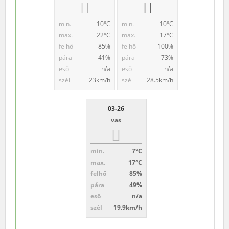
min.
10°C
min.
10°C
max.
22°C
max.
17°C
felhő
85%
felhő
100%
pára
41%
pára
73%
eső
n/a
eső
n/a
szél
23km/h
szél
28.5km/h
03-26
vas
min.
7°C
max.
17°C
felhő
85%
pára
49%
eső
n/a
szél
19.9km/h