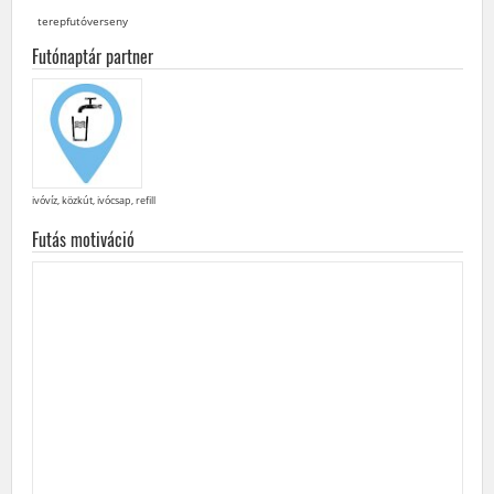
terepfutóverseny
Futónaptár partner
ivóvíz, közkút, ivócsap, refill
Futás motiváció