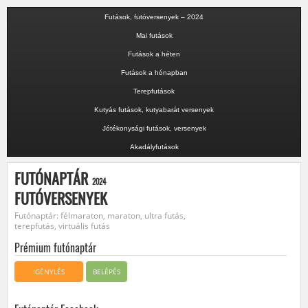
Futások, futóversenyek – 2024
Mai futások
Futások a héten
Futások a hónapban
Terepfutások
Kutyás futások, kutyabarát versenyek
Jótékonysági futások, versenyek
Akadályfutások
FUTÓNAPTÁR
2024
FUTÓVERSENYEK
Futónaptár: félmaraton, maraton, ultra futás,
terepfutás, virtuális futás
Prémium futónaptár
IGÉNYLÉS
BELÉPÉS