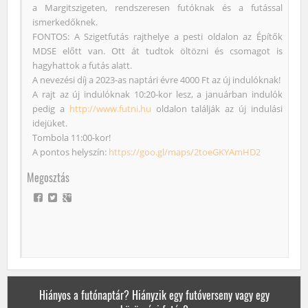
a Margitszigeten, rendszeresen futóknak és a futással
ismerkedőknek.
FONTOS: A Szigetfutás rajthelye a pesti oldalon az Építők
MDSE előtt van. Ott át tudtok öltözni és csomagot is
hagyhattok a futás alatt.
A nevezési díj a 2023-as naptári évre 4000 Ft az új indulóknak!
A rajt az új indulóknak 10:20-kor lesz, a januárban indulók
pedig a
http://www.futni.hu
oldalon találják az új indulási
idejüket.
Tombola 11:00-kor!
A pontos helyszín:
https://goo.gl/maps/2toeGKYAmHD2
Megosztás
Hiányos a futónaptár? Hiányzik egy futóverseny vagy egy