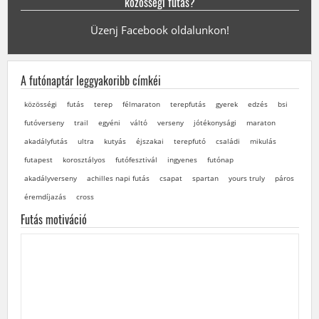
közösségi futás?
Üzenj Facebook oldalunkon!
A futónaptár leggyakoribb címkéi
közösségi
futás
terep
félmaraton
terepfutás
gyerek
edzés
bsi
futóverseny
trail
egyéni
váltó
verseny
jótékonysági
maraton
akadályfutás
ultra
kutyás
éjszakai
terepfutó
családi
mikulás
futapest
korosztályos
futófesztivál
ingyenes
futónap
akadályverseny
achilles napi futás
csapat
spartan
yours truly
páros
éremdíjazás
cross
Futás motiváció