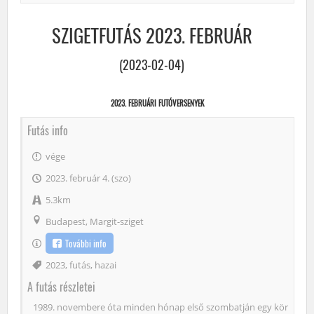
SZIGETFUTÁS 2023. FEBRUÁR
(2023-02-04)
2023. FEBRUÁRI FUTÓVERSENYEK
Futás info
vége
2023. február 4. (szo)
5.3km
Budapest, Margit-sziget
További info
Címke
2023
,
futás
,
hazai
A futás részletei
1989. novembere óta minden hónap első szombatján egy kör