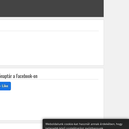
ónaptár a Facebook-on
Weboldalunk cookie-kat használ annak érdekében, hogy
teljesebb körű szolgáltatást nyújthassunk.