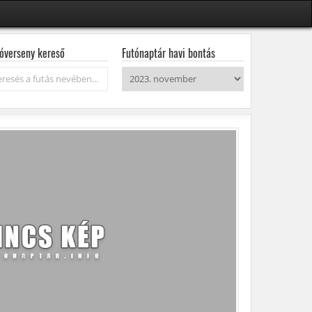
óverseny kereső
Futónaptár havi bontás
resés...