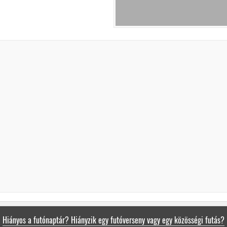
Hiányos a futónaptár? Hiányzik egy futóverseny vagy egy közösségi futás?