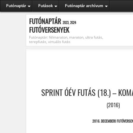
Futónaptár
Futások
Futónaptár archívum
FUTÓNAPTÁR
2023, 2024
FUTÓVERSENYEK
Futónaptár: félmaraton, maraton, ultra futás,
terepfutás, virtuális futás
SPRINT ÓÉV FUTÁS (18.) – KOM
(2016)
2016. DECEMBERI FUTÓVERSE