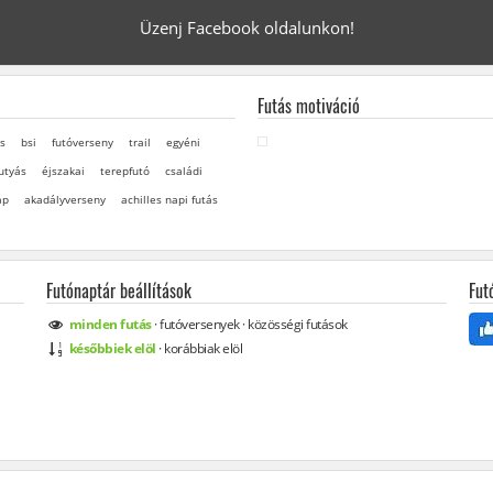
Üzenj Facebook oldalunkon!
Futás motiváció
s
bsi
futóverseny
trail
egyéni
utyás
éjszakai
terepfutó
családi
ap
akadályverseny
achilles napi futás
Futónaptár beállítások
Fut
minden
futás
·
futóversenyek
·
közösségi
futások
későbbiek elöl
·
korábbiak elöl