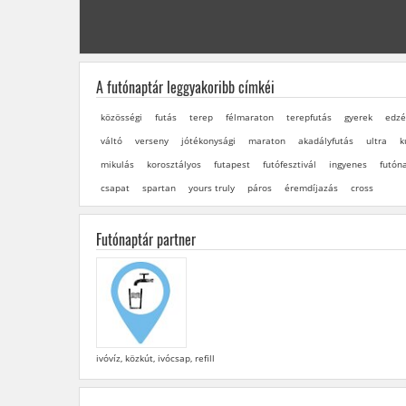
A futónaptár leggyakoribb címkéi
közösségi
futás
terep
félmaraton
terepfutás
gyerek
edzé
váltó
verseny
jótékonysági
maraton
akadályfutás
ultra
k
mikulás
korosztályos
futapest
futófesztivál
ingyenes
futón
csapat
spartan
yours truly
páros
éremdíjazás
cross
Futónaptár partner
ivóvíz, közkút, ivócsap, refill