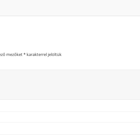
lező mezőket
*
karakterrel jelöltük