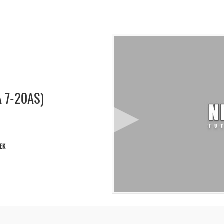
 7-20AS)
YEK