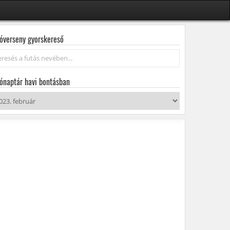
óverseny gyorskereső
resés...
ónaptár havi bontásban