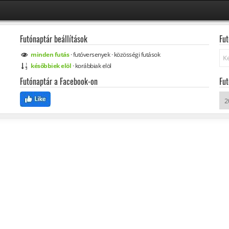
Futónaptár beállítások
Fut
Ke
minden
futás
·
futóversenyek
·
közösségi
futások
későbbiek elöl
·
korábbiak elöl
Futónaptár a Facebook-on
Fut