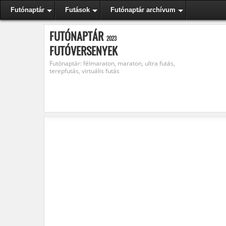
Futónaptár
Futások
Futónaptár archívum
FUTÓNAPTÁR
2023
FUTÓVERSENYEK
Futónaptár: félmaraton, maraton, ultra futás,
terepfutás, virtuális futás