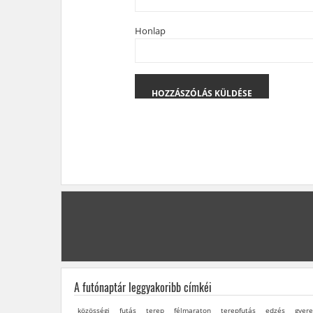
Honlap
A futónaptár leggyakoribb címkéi
közösségi
futás
terep
félmaraton
terepfutás
edzés
gyere