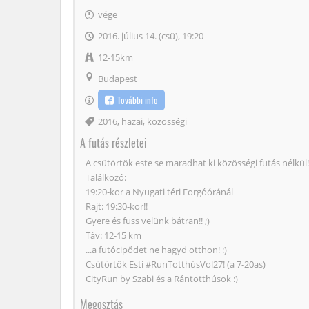
vége
2016. július 14. (csü), 19:20
12-15km
Budapest
További info
Címke
2016
,
hazai
,
közösségi
A futás részletei
A csütörtök este se maradhat ki közösségi futás nélkül!
Találkozó:
19:20-kor a Nyugati téri Forgóóránál
Rajt: 19:30-kor!!
Gyere és fuss velünk bátran!! ;)
Táv: 12-15 km
...a futócipődet ne hagyd otthon! :)
Csütörtök Esti #RunTotthúsVol27! (a 7-20as)
CityRun by Szabi és a Rántotthúsok :)
Megosztás