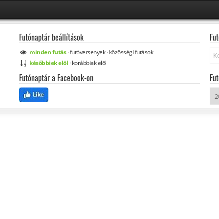
Futónaptár beállítások
Fut
Ke
minden
futás
·
futóversenyek
·
közösségi
futások
későbbiek elöl
·
korábbiak elöl
Futónaptár a Facebook-on
Fut