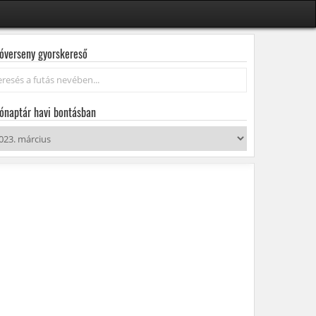
óverseny gyorskereső
resés...
ónaptár havi bontásban