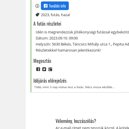
További info
Címke
2023
,
futás
,
hazai
A futás részletei
Idén is megrendezzük jótékonysági futással egybekötö
Dátum: 2023.09.10. 09:00
Helyszín: 5630 Békés, Táncsics Mihály utca 1., Pepit
Részletekkel hamarosan jelentkezünk!
Megosztás
Időjárás előrejelzés
Több, mint 3 nap múlva lesz a futás. Nézz vissza később...
Vélemény, hozzászólás?
Az e-mail címet nem tesszük közzé.
A köte