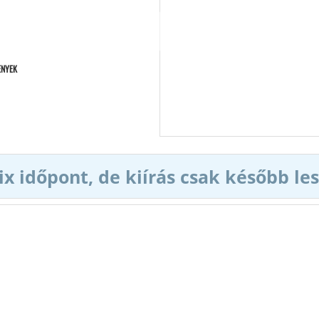
S
ENYEK
ix időpont, de kiírás csak később les