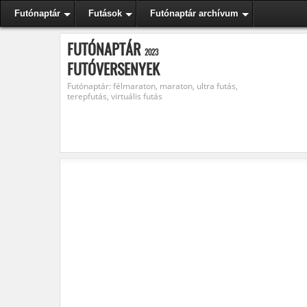
Futónaptár
Futások
Futónaptár archívum
FUTÓNAPTÁR
2023
FUTÓVERSENYEK
Futónaptár: félmaraton, maraton, ultra futás,
terepfutás, virtuális futás