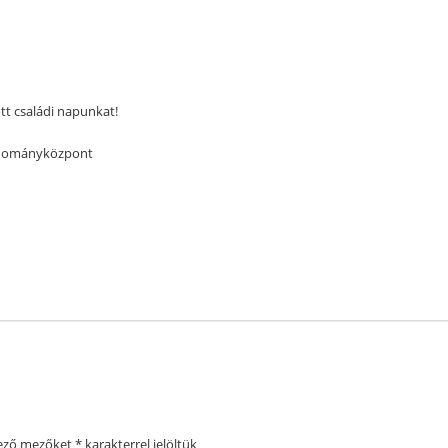
tt családi napunkat!
a Adományközpont
lező mezőket
*
karakterrel jelöltük