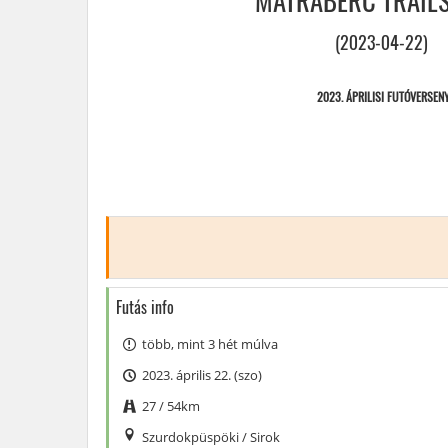
MÁTRABÉRC TRAILS
(2023-04-22)
2023. ÁPRILISI FUTÓVERSEN
Futás info
több, mint 3 hét múlva
2023. április 22. (szo)
27 / 54km
Szurdokpüspöki
/
Sirok