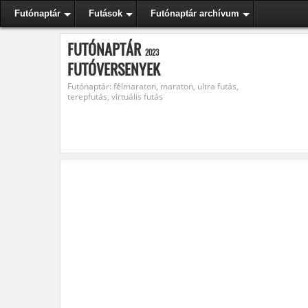
Futónaptár
Futások
Futónaptár archívum
FUTÓNAPTÁR
2023
FUTÓVERSENYEK
Futónaptár: félmaraton, maraton, ultra futás,
terepfutás, virtuális futás