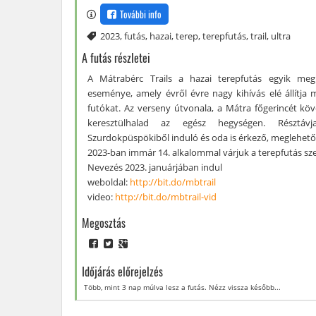
További info
Címke
2023
,
futás
,
hazai
,
terep
,
terepfutás
,
trail
,
ultra
A futás részletei
A Mátrabérc Trails a hazai terepfutás egyik meg
eseménye, amely évről évre nagy kihívás elé állítja 
futókat. Az verseny útvonala, a Mátra főgerincét köv
keresztülhalad az egész hegységen. Résztáv
Szurdokpüspökiből induló és oda is érkező, meglehetős
2023-ban immár 14. alkalommal várjuk a terepfutás sze
Nevezés 2023. januárjában indul
weboldal:
http://bit.do/mbtrail
video:
http://bit.do/mbtrail-vid
Megosztás
Időjárás előrejelzés
Több, mint 3 nap múlva lesz a futás. Nézz vissza később...