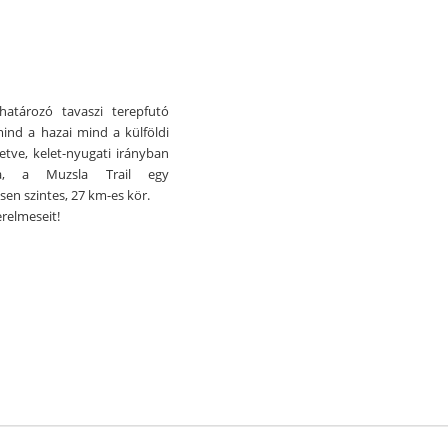
határozó tavaszi terepfutó
mind a hazai mind a külföldi
etve, kelet-nyugati irányban
ja, a Muzsla Trail egy
en szintes, 27 km-es kör.
relmeseit!