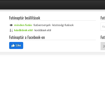
Futónaptár beállítások
Fut
Ke
minden
futás
·
futóversenyek
·
közösségi
futások
későbbiek elöl
·
korábbiak elöl
Futónaptár a Facebook-on
Fut