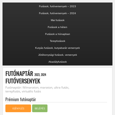
Futások, futóversenyek – 2023
Futások, futóversenyek – 2024
Mai futások
Futások a héten
Futások a hónapban
Terepfutások
Kutyás futások, kutyabarát versenyek
Jótékonysági futások, versenyek
Akadályfutások
FUTÓNAPTÁR
2023, 2024
FUTÓVERSENYEK
Futónaptár: félmaraton, maraton, ultra futás,
terepfutás, virtuális futás
Prémium futónaptár
IGÉNYLÉS
BELÉPÉS