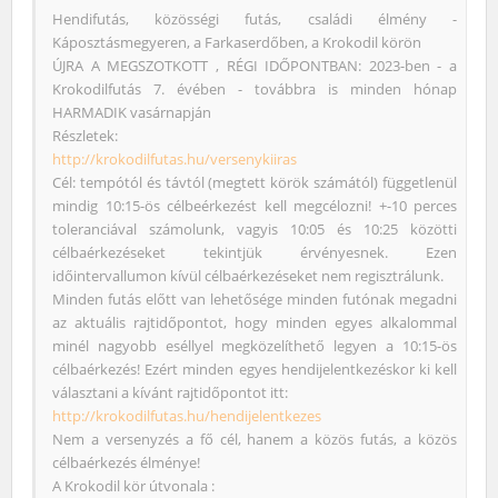
Hendifutás, közösségi futás, családi élmény -
Káposztásmegyeren, a Farkaserdőben, a Krokodil körön
ÚJRA A MEGSZOTKOTT , RÉGI IDŐPONTBAN: 2023-ben - a
Krokodilfutás 7. évében - továbbra is minden hónap
HARMADIK vasárnapján
Részletek:
http://krokodilfutas.hu/versenykiiras
Cél: tempótól és távtól (megtett körök számától) függetlenül
mindig 10:15-ös célbeérkezést kell megcélozni! +-10 perces
toleranciával számolunk, vagyis 10:05 és 10:25 közötti
célbaérkezéseket tekintjük érvényesnek. Ezen
időintervallumon kívül célbaérkezéseket nem regisztrálunk.
Minden futás előtt van lehetősége minden futónak megadni
az aktuális rajtidőpontot, hogy minden egyes alkalommal
minél nagyobb eséllyel megközelíthető legyen a 10:15-ös
célbaérkezés! Ezért minden egyes hendijelentkezéskor ki kell
választani a kívánt rajtidőpontot itt:
http://krokodilfutas.hu/hendijelentkezes
Nem a versenyzés a fő cél, hanem a közös futás, a közös
célbaérkezés élménye!
A Krokodil kör útvonala :