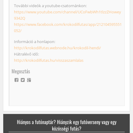
További videók a youtube-csatornánkon:
https://www.youtube.com/channel/UCoFwbWh1tlzzZHowey
9342Q
https://www.facebook.com/krokodilfutas/app/212104595551
052/
Információ a honlapon:
http://krokodilfutas.webnode.hu/krokodil-hendi/
Hátralévő idő:
http://krokodilfutas.hu/visszaszamlalas
Megosztás
Hiányos a futónaptár? Hiányzik egy futóverseny vagy egy
közösségi futás?