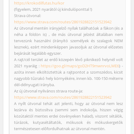
https://krokodilfutas.hu/kor
(figyelem, 2021 nyarától új kiindulóponttal !)
Strava útvonal:
https://www.strava.com/routes/2861928822151523942
Az útvonal mentén irányjelző nyílak találhatóak a fákon (és a
néha a földön is) , de más útvonal jelzést általában nem
tervezünk használni (írányító személyek és szalagok NEM
lesznek), ezért mindenképpen javasoljuk az útvonal előzetes
bejárását legalább egyszer.
A rajt/cél terület az erdő közepén lévő piknikező helynél volt
2021 nyaráig :
https://goo.gl/maps/goD2HT9mwnrvoLME6
) -
azóta innen elköltöztettük a rajtpontot a szomszédos, kicsit
nagyobb tűzrakó hely környékére, innen kb. 100-150 méterre
dél-délnyugati irányba.
Az új útvonal nyilvános strava route-ja:
https://www.strava.com/routes/2861928822151523942
A nyílt útvonal tehát azt jelenti, hogy az útvonal nem lesz
lezárva és biztosítva (semmi sem indokolja, hiszen végig
közútaktól mentes erdei ösvényeken halad), viszont sétálók,
túrázok, kutyasétáltatók, mókusok és mókuskergetők
természetesen előfordulhatnak az útvonal mentén.