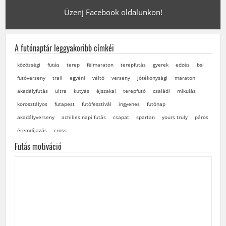
Üzenj Facebook oldalunkon!
A futónaptár leggyakoribb címkéi
közösségi
futás
terep
félmaraton
terepfutás
gyerek
edzés
bsi
futóverseny
trail
egyéni
váltó
verseny
jótékonysági
maraton
akadályfutás
ultra
kutyás
éjszakai
terepfutó
családi
mikulás
korosztályos
futapest
futófesztivál
ingyenes
futónap
akadályverseny
achilles napi futás
csapat
spartan
yours truly
páros
éremdíjazás
cross
Futás motiváció