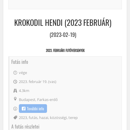
KROKODIL HENDI (2023 FEBRUÁR)
(2023-02-19)
2023. FEBRUÁRI FUTÓVERSENYEK
Futás info
vége
2023. február 19. (vas)
4.3km
Budapest, Farkas-erdő
További info
Címke
2023
,
futás
,
hazai
,
közösségi
,
terep
A futás részletei