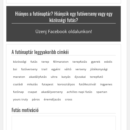
Hiányos a futónaptár? Hiányzik egy futóverseny vagy egy
közösségi futás?
Üzenj Facebook oldalunkon!
A futónaptár leggyakoribb címkéi
közösségi
futás
terep
félmaraton
terepfutás
gyerek
edzés
bsi
futóverseny
trail
egyéni
váltó
verseny
jótékonysági
maraton
akadályfutás
ultra
kutyás
éjszakai
terepfutó
családi
mikulás
futapest
korosztályos
futófesztivál
ingyenes
futónap
csapat
akadályverseny
achilles napi futás
spartan
yours truly
páros
éremdíjazás
cross
Futás motiváció