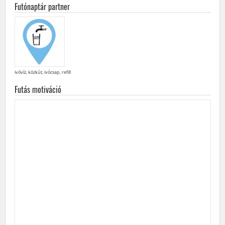
Futónaptár partner
ivóvíz, közkút, ivócsap, refill
Futás motiváció