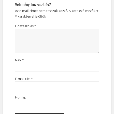
Vélemény, hozzászólás?
Az e-mail-címet nem tesszük közzé.
A kötelező mezőket
*
karakterrel jelöltük
Hozzászólás
*
Hasonló távú futások 1 héten belül
2022. május 21.
(szombat)
DM Balaton Run 2022 (2022-05-21)
Név
*
0.5 / 1 / 5.25 / 10.5 / 21km
Zamárdi
Extreme Trail Fesztivál – Terepakadályfutó verseny
E-mail cím
*
(2022-05-21)
0.7 / 2 / 5 / 10km
Tokaj
Honlap