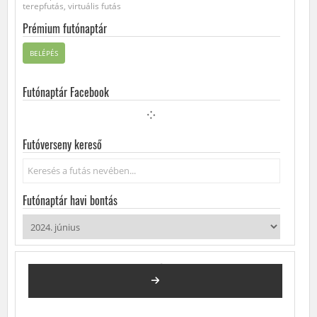
terepfutás, virtuális futás
Prémium futónaptár
BELÉPÉS
Futónaptár Facebook
Futóverseny kereső
Keresés...
Futónaptár havi bontás
2024. JÚNIUS
FUTÓVERSENYEK, KÖZÖSSÉGI FUTÁSOK, FUTÓNAPTÁR