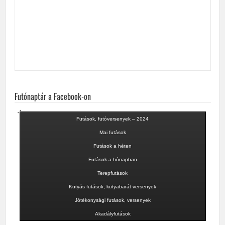
Futónaptár a Facebook-on
Futások, futóversenyek – 2024
Mai futások
Futások a héten
Futások a hónapban
Terepfutások
Kutyás futások, kutyabarát versenyek
Jótékonysági futások, versenyek
Akadályfutások