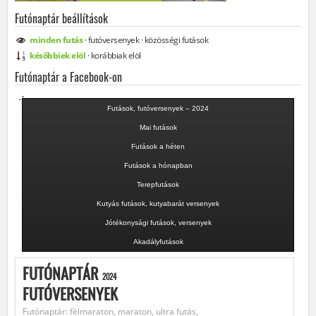
Futónaptár beállítások
minden
futás
·
futóversenyek
·
közösségi
futások
későbbiek elöl
·
korábbiak elöl
Futónaptár a Facebook-on
Futások, futóversenyek – 2024
Mai futások
Futások a héten
Futások a hónapban
Terepfutások
Kutyás futások, kutyabarát versenyek
Jótékonysági futások, versenyek
Akadályfutások
FUTÓNAPTÁR
2024
FUTÓVERSENYEK
Futónaptár: félmaraton, maraton, ultra futás,