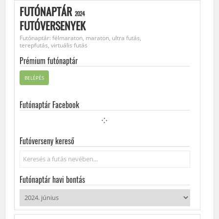
FUTÓNAPTÁR
2024
FUTÓVERSENYEK
Futónaptár: félmaraton, maraton, ultra futás,
terepfutás, virtuális futás
Prémium futónaptár
BELÉPÉS
Futónaptár Facebook
Futóverseny kereső
Keresés...
Futónaptár havi bontás