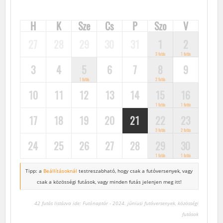
H
K
Sze
Cs
P
Szo
V
27
28
29
30
31
1
2
3 futás
1 futás
3
4
5
6
7
8
9
1 futás
2 futás
10
11
12
13
14
15
16
1 futás
1 futás
17
18
19
20
21
22
23
3 futás
2 futás
24
25
26
27
28
29
30
1 futás
1 futás
Tipp: a
Beállításoknál
testreszabható, hogy csak a futóversenyek,
vagy
csak a közösségi futások, vagy minden futás jelenjen meg itt!
42 futás listázva ide: Futónaptár - 2024. júniusi futóversenyek, közösségi
futások