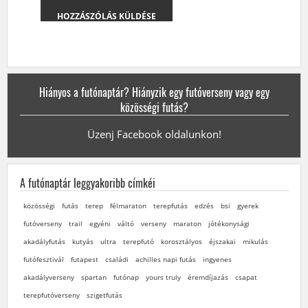
Hiányos a futónaptár? Hiányzik egy futóverseny vagy egy
közösségi futás?
Üzenj Facebook oldalunkon!
A futónaptár leggyakoribb címkéi
közösségi
futás
terep
félmaraton
terepfutás
edzés
bsi
gyerek
futóverseny
trail
egyéni
váltó
verseny
maraton
jótékonysági
akadályfutás
kutyás
ultra
terepfutó
korosztályos
éjszakai
mikulás
futófesztivál
futapest
családi
achilles napi futás
ingyenes
akadályverseny
spartan
futónap
yours truly
éremdíjazás
csapat
terepfutóverseny
szigetfutás