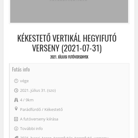
KÉKESTETŐ VERTIKÁL HEGYIFUTÓ
VERSENY (2021-07-31)
2021. JÚLIUSI FUTÓVERSENYEK
Futás info
vége
2021. július 31. (szo)
4 / 9km
Parádfürdő
/
Kékestető
A futóverseny kiírása
További info
Címke
2021
,
hazai
,
terep
,
terepfutás
,
terepfutó
,
verseny