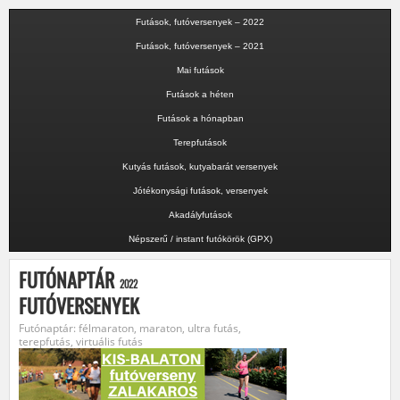
Futások, futóversenyek – 2022
Futások, futóversenyek – 2021
Mai futások
Futások a héten
Futások a hónapban
Terepfutások
Kutyás futások, kutyabarát versenyek
Jótékonysági futások, versenyek
Akadályfutások
Népszerű / instant futókörök (GPX)
FUTÓNAPTÁR
2022
FUTÓVERSENYEK
Futónaptár: félmaraton, maraton, ultra futás,
terepfutás, virtuális futás