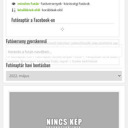
minden
futás
·
futóversenyek
·
közösségi
futások
későbbiek elöl
·
korábbiak elöl
Futónaptár a Facebook-on
Futóverseny gyorskereső
A futóversenyek / futások szervezői bármikor módosíthatják vagy törölhetik egy
futóverseny / futás kiírását. Az ebből származó esetleges károkért a futónaptár
Keresés...
üzemeltetője felelősséget nem vállal.
© futonaptar.info | Futónaptár, futóversenyek - 2024 | Terepfutás, ultra futás,
maraton, félmaraton, közösségi futás, naptár |
Cookie beállítások
Futónaptár havi bontásban