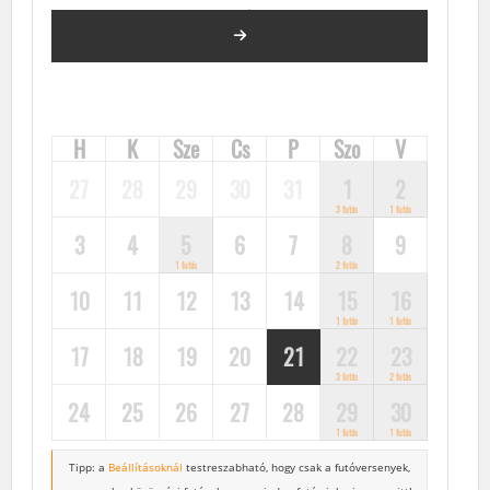
2024. JÚNIUS
FUTÓVERSENYEK, KÖZÖSSÉGI FUTÁSOK, FUTÓNAPTÁR
H
K
Sze
Cs
P
Szo
V
27
28
29
30
31
1
2
3 futás
1 futás
3
4
5
6
7
8
9
1 futás
2 futás
10
11
12
13
14
15
16
1 futás
1 futás
17
18
19
20
21
22
23
3 futás
2 futás
24
25
26
27
28
29
30
1 futás
1 futás
Tipp: a
Beállításoknál
testreszabható, hogy csak a futóversenyek,