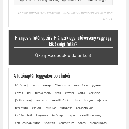
vagy csak a közösségi futások, vagy minden futás jelenjen meg itt!
42 futás listázva ide: Futónaptár - 2024. júniusi futóversenyek, közösségi
futások
Hiányos a futónaptár? Hiányzik egy futóverseny vagy egy
közösségi futás?
Üzenj Facebook oldalunkon!
A futónaptár leggyakoribb címkéi
közösségi
futás
terep
félmaraton
terepfutás
gyerek
edzés
bsi
futóverseny
trail
egyéni
váltó
verseny
jótékonysági
maraton
akadályfutás
ultra
kutyás
éjszakai
terepfutó
családi
mikulás
futapest
korosztályos
futófesztivál
ingyenes
futónap
csapat
akadályverseny
achilles napi futás
spartan
yours truly
páros
éremdíjazás