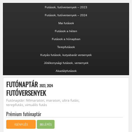
Futások, futóversenyek – 2023
Futások, futóversenyek – 2024
Mai futások
Futások a héten
Futások a hónapban
Terepfutások
Kutyás futások, kutyabarát versenyek
Jótékonysági futások, versenyek
Akadályfutások
FUTÓNAPTÁR
2023, 2024
FUTÓVERSENYEK
Futónaptár: félmaraton, maraton, ultra futás,
terepfutás, virtuális futás
Prémium futónaptár
IGÉNYLÉS
BELÉPÉS