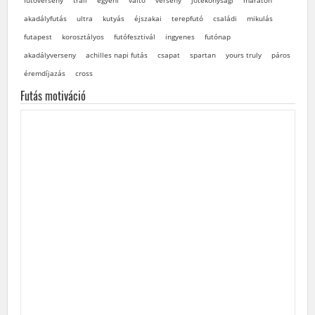
akadályfutás
ultra
kutyás
éjszakai
terepfutó
családi
mikulás
futapest
korosztályos
futófesztivál
ingyenes
futónap
akadályverseny
achilles napi futás
csapat
spartan
yours truly
páros
éremdíjazás
cross
Futás motiváció