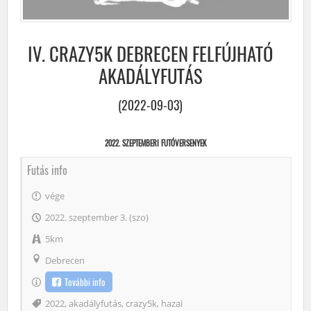
IV. CRAZY5K DEBRECEN FELFÚJHATÓ
AKADÁLYFUTÁS
(2022-09-03)
2022. SZEPTEMBERI FUTÓVERSENYEK
Futás info
vége
2022. szeptember 3. (szo)
5km
Debrecen
További info
Címke
2022
,
akadályfutás
,
crazy5k
,
hazai