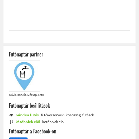
Futónaptár partner
ivóvíz, közkút, ivócsap, refill
Futónaptár beállítások
minden
futás
·
futóversenyek
·
közösségi
futások
későbbiek elöl
·
korábbiak elöl
Futónaptár a Facebook-on