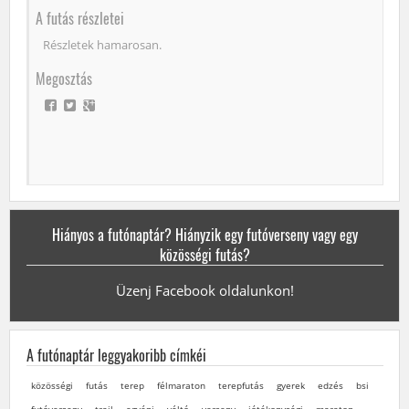
A futás részletei
Részletek hamarosan.
Megosztás
Hiányos a futónaptár? Hiányzik egy futóverseny vagy egy
közösségi futás?
Üzenj Facebook oldalunkon!
A futónaptár leggyakoribb címkéi
közösségi
futás
terep
félmaraton
terepfutás
gyerek
edzés
bsi
futóverseny
trail
egyéni
váltó
verseny
jótékonysági
maraton