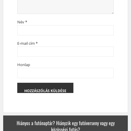
Név
*
E-mail cím
*
Honlap
Hiányos a futónaptár? Hiányzik egy futóverseny vagy egy
közösségi futás?