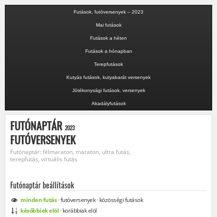
Futások, futóversenyek – 2023
Mai futások
Futások a héten
Futások a hónapban
Terepfutások
Kutyás futások, kutyabarát versenyek
Jótékonysági futások, versenyek
Akadályfutások
FUTÓNAPTÁR
2023
FUTÓVERSENYEK
Futónaptár: félmaraton, maraton, ultra futás,
terepfutás, virtuális futás
Futónaptár beállítások
minden
futás
·
futóversenyek
·
közösségi
futások
későbbiek elöl
·
korábbiak elöl