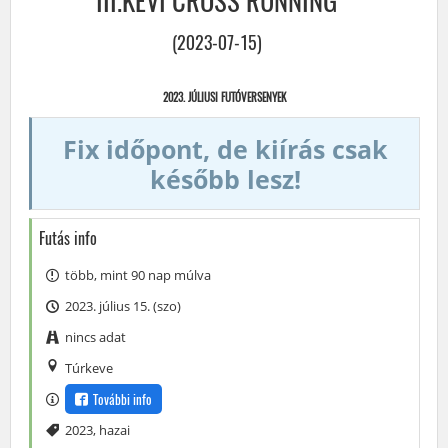
III.KEVI CROSS RUNNING
(2023-07-15)
2023. JÚLIUSI FUTÓVERSENYEK
Fix időpont, de kiírás csak
később lesz!
Futás info
több, mint 90 nap múlva
2023. július 15. (szo)
nincs adat
Túrkeve
További info
Címke
2023
,
hazai