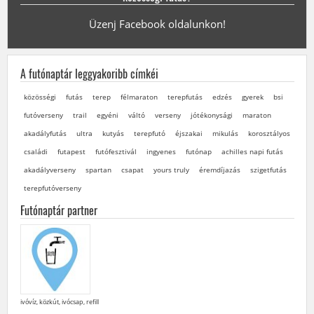
Üzenj Facebook oldalunkon!
A futónaptár leggyakoribb címkéi
közösségi
futás
terep
félmaraton
terepfutás
edzés
gyerek
bsi
futóverseny
trail
egyéni
váltó
verseny
jótékonysági
maraton
akadályfutás
ultra
kutyás
terepfutó
éjszakai
mikulás
korosztályos
családi
futapest
futófesztivál
ingyenes
futónap
achilles napi futás
akadályverseny
spartan
csapat
yours truly
éremdíjazás
szigetfutás
terepfutóverseny
Futónaptár partner
ivóvíz, közkút, ivócsap, refill