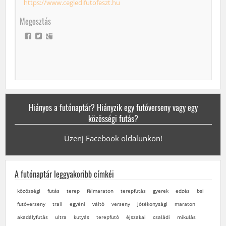
https://www.cegledifutofeszt.hu
Megosztás
Hiányos a futónaptár? Hiányzik egy futóverseny vagy egy
közösségi futás?
Üzenj Facebook oldalunkon!
A futónaptár leggyakoribb címkéi
közösségi
futás
terep
félmaraton
terepfutás
gyerek
edzés
bsi
futóverseny
trail
egyéni
váltó
verseny
jótékonysági
maraton
akadályfutás
ultra
kutyás
terepfutó
éjszakai
családi
mikulás