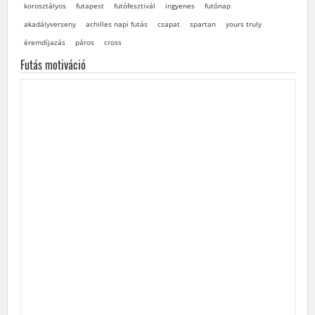
korosztályos
futapest
futófesztivál
ingyenes
futónap
akadályverseny
achilles napi futás
csapat
spartan
yours truly
éremdíjazás
páros
cross
Futás motiváció