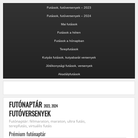
Futások, futóversenyek – 2023
Futások, futóversenyek – 2024
Mai futások
Futások a héten
Futások a hónapban
Terepfutások
Kutyás futások, kutyabarát versenyek
Jótékonysági futások, versenyek
Akadályfutások
FUTÓNAPTÁR
2023, 2024
FUTÓVERSENYEK
Futónaptár: félmaraton, maraton, ultra futás,
terepfutás, virtuális futás
Prémium futónaptár