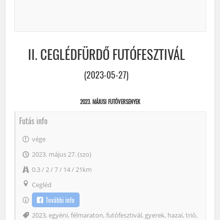
II. CEGLÉDFÜRDŐ FUTÓFESZTIVÁL
(2023-05-27)
2023. MÁJUSI FUTÓVERSENYEK
Futás info
vége
2023. május 27. (szo)
0.3 / 2 / 7 / 14 / 21km
Cegléd
További info
Címke
2023
,
egyéni
,
félmaraton
,
futófesztivál
,
gyerek
,
hazai
,
trió
,