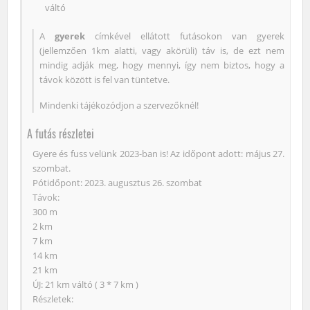
váltó
A
gyerek
címkével ellátott futásokon van gyerek
(jellemzően 1km alatti, vagy akörüli) táv is, de ezt nem
mindig adják meg, hogy mennyi, így nem biztos, hogy a
távok között is fel van tüntetve.
Mindenki tájékozódjon a szervezőknél!
A futás részletei
Gyere és fuss velünk 2023-ban is! Az időpont adott: május 27.
szombat.
Pótidőpont: 2023. augusztus 26. szombat
Távok:
300 m
2 km
7 km
14 km
21 km
ÚJ: 21 km váltó ( 3 * 7 km )
Részletek: