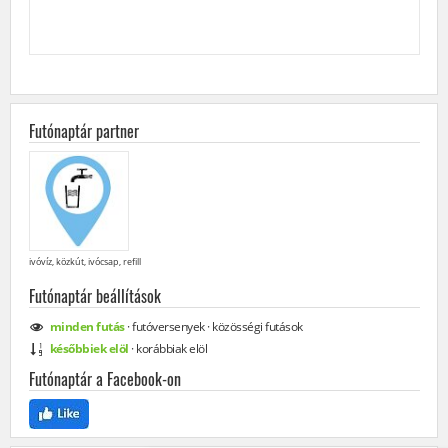
Futónaptár partner
ivóvíz, közkút, ivócsap, refill
Futónaptár beállítások
minden
futás
·
futóversenyek
·
közösségi
futások
későbbiek elöl
·
korábbiak elöl
Futónaptár a Facebook-on