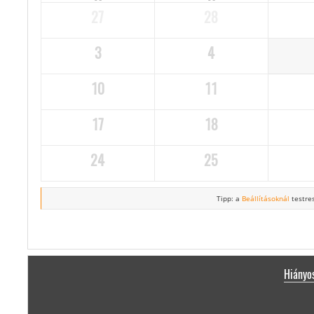
27
28
3
4
10
11
17
18
24
25
Tipp: a
Beállításoknál
testres
Hiányos