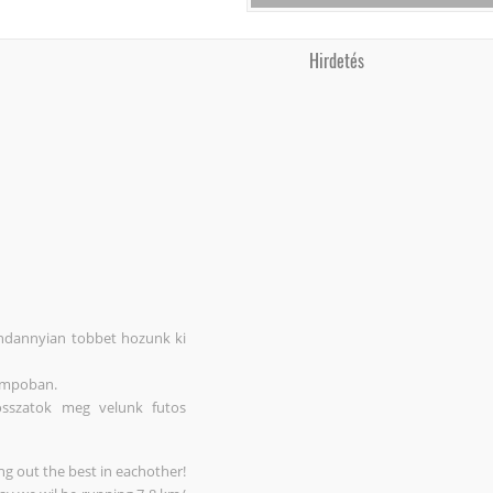
Hirdetés
mindannyian tobbet hozunk ki
tempoban.
osszatok meg velunk futos
ng out the best in eachother!