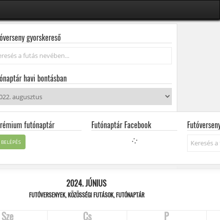
óverseny gyorskereső
resés...
ónaptár havi bontásban
rémium futónaptár
Futónaptár Facebook
Futóversen
Keresés...
BELÉPÉS
2024. JÚNIUS
FUTÓVERSENYEK, KÖZÖSSÉGI FUTÁSOK, FUTÓNAPTÁR
Sze
Cs
P