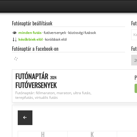
Futónaptár beállítások
Fut
Ke
minden
futás
·
futóversenyek
·
közösségi
futások
későbbiek elöl
·
korábbiak elöl
Futónaptár a Facebook-on
Fut
FUTÓNAPTÁR
P
2024
FUTÓVERSENYEK
Futónaptár: félmaraton, maraton, ultra futás,
terepfutás, virtuális futás
H
K