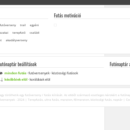
Futás motiváció
futóverseny
trail
egyéni
szakai
terepfutó
családi
at
akadályverseny
Futónaptár beállítások
Futónaptár
minden
futás
·
futóversenyek
·
közösségi
futások
későbbiek elöl
·
korábbiak elöl
gy törölhetik egy futóverseny / futás kiírását. Az ebből származó esetleges károkért a futóna
óversenyek - 2024 | Terepfutás, ultra futás, maraton, félmaraton, közösségi futás, naptár |
Co