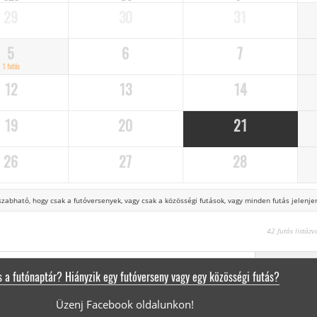
29
30
31
5
6
7
1 futás
12
13
14
19
20
21
26
27
28
zabható, hogy csak a futóversenyek,
vagy csak a közösségi futások, vagy minden futás jelenjen
42 futás listáz
 a futónaptár? Hiányzik egy futóverseny vagy egy közösségi futás?
Üzenj Facebook oldalunkon!