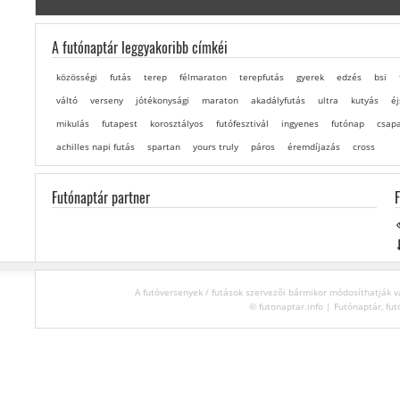
A futónaptár leggyakoribb címkéi
közösségi
futás
terep
félmaraton
terepfutás
gyerek
edzés
bsi
váltó
verseny
jótékonysági
maraton
akadályfutás
ultra
kutyás
éj
mikulás
futapest
korosztályos
futófesztivál
ingyenes
futónap
csap
achilles napi futás
spartan
yours truly
páros
éremdíjazás
cross
Futónaptár partner
A futóversenyek / futások szervezői bármikor módosíthatják va
© futonaptar.info | Futónaptár, fut