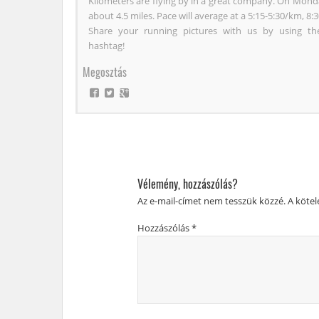
Kilometers are flying by in a great company. On Mond
about 4.5 miles. Pace will average at a 5:15-5:30/km, 8:3
Share your running pictures with us by using th
hashtag!
Megosztás
Vélemény, hozzászólás?
Az e-mail-címet nem tesszük közzé.
A köte
Hozzászólás
*