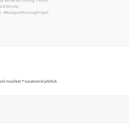
ay we wil be running 7-8 km/
0-8:50/mile.
e #BudapestRunningProject
lező mezőket
*
karakterrel jelöltük