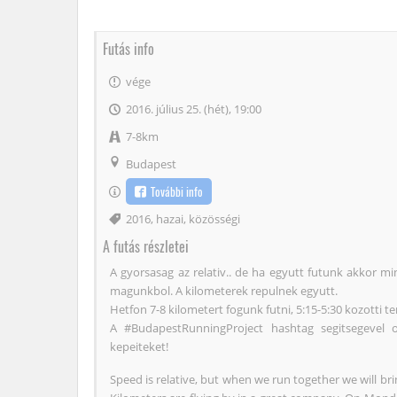
Futás info
vége
2016. július 25. (hét), 19:00
7-8km
Budapest
További info
Címke
2016
,
hazai
,
közösségi
A futás részletei
A gyorsasag az relativ.. de ha egyutt futunk akkor 
magunkbol. A kilometerek repulnek egyutt.
Hetfon 7-8 kilometert fogunk futni, 5:15-5:30 kozotti 
A #BudapestRunningProject hashtag segitsegevel 
kepeiteket!
Speed is relative, but when we run together we will bri