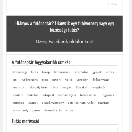
futások
Hiányos a futónaptár? Hiányzik egy futóverseny vagy egy
közösségi futás?
Üzenj Facebook oldalunkon!
A futónaptár leggyakoribb címkéi
közösségi
futás
terep
félmaraton
terepfutás
gyerek
edzés
bsi
futóverseny
trail
egyéni
váltó
verseny
jótékonysági
maraton
akadályfutás
ultra
kutyás
éjszakai
terepfutó
családi
mikulás
futapest
korosztályos
futófesztivál
ingyenes
futónap
csapat
akadályverseny
achilles napi futás
spartan
yours truly
páros
éremdíjazás
cross
Futás motiváció