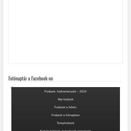
Futónaptár a Facebook-on
Futások, futóversenyek – 2024
Mai futások
Futások a héten
Futások a hónapban
Terepfutások
Kutyás futások, kutyabarát versenyek