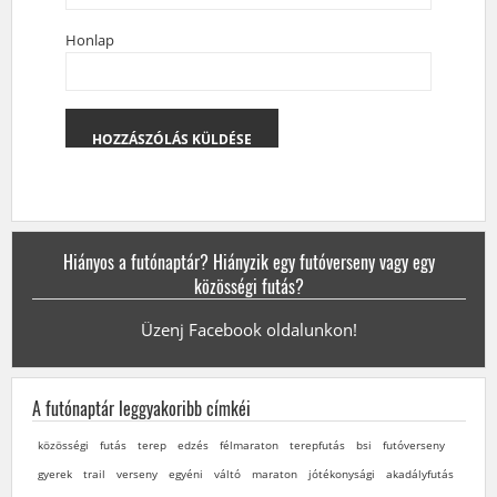
Honlap
Hiányos a futónaptár? Hiányzik egy futóverseny vagy egy
közösségi futás?
Üzenj Facebook oldalunkon!
A futónaptár leggyakoribb címkéi
közösségi
futás
terep
edzés
félmaraton
terepfutás
bsi
futóverseny
gyerek
trail
verseny
egyéni
váltó
maraton
jótékonysági
akadályfutás