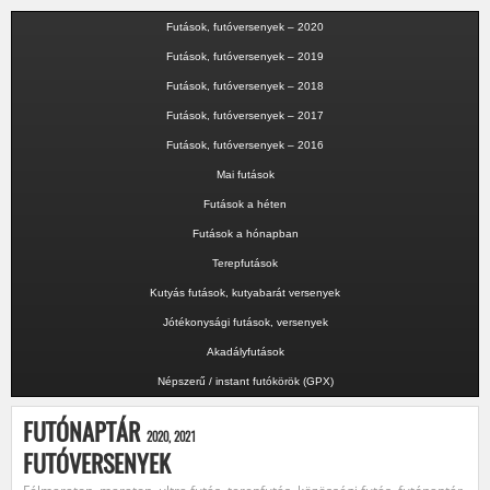
Futások, futóversenyek – 2020
Futások, futóversenyek – 2019
Futások, futóversenyek – 2018
Futások, futóversenyek – 2017
Futások, futóversenyek – 2016
Mai futások
Futások a héten
Futások a hónapban
Terepfutások
Kutyás futások, kutyabarát versenyek
Jótékonysági futások, versenyek
Akadályfutások
Népszerű / instant futókörök (GPX)
FUTÓNAPTÁR
2020, 2021
FUTÓVERSENYEK