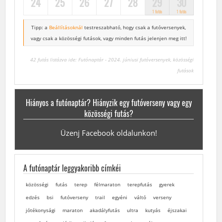
24
25
26
27
28
29
30
1 futás
1 futás
Tipp: a
Beállításoknál
testreszabható, hogy csak a futóversenyek,
vagy csak a közösségi futások, vagy minden futás jelenjen meg itt!
42 futás listázva ide: Futónaptár - 2024. júniusi futóversenyek, közösségi
futások
Hiányos a futónaptár? Hiányzik egy futóverseny vagy egy
közösségi futás?
Üzenj Facebook oldalunkon!
A futónaptár leggyakoribb címkéi
közösségi
futás
terep
félmaraton
terepfutás
gyerek
edzés
bsi
futóverseny
trail
egyéni
váltó
verseny
jótékonysági
maraton
akadályfutás
ultra
kutyás
éjszakai