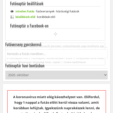
Futónaptár beállítások
minden
futás
·
futóversenyek
·
közösségi
futások
későbbiek elöl
·
korábbiak elöl
Futónaptár a Facebook-on
Futóverseny gyorskereső
A futóversenyek / futások szervezői bármikor módosíthatják vagy törölhetik egy
futóverseny / futás kiírását. Az ebből származó esetleges károkért a futónaptár
Keresés...
üzemeltetője felelősséget nem vállal.
© futonaptar.info | Futónaptár, futóversenyek - 2024 | Terepfutás, ultra futás,
maraton, félmaraton, közösségi futás, naptár |
Cookie beállítások
Futónaptár havi bontásban
A koronavírus miatt elég káoszhelyzet van. Előfordul,
hogy 1 nappal a futás előtt kerül vissza valami, amit
korábban lefújtak. Igyekszünk naprakészek lenni, de