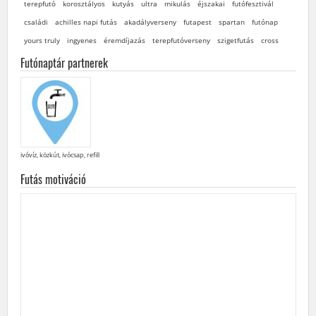
terepfutó
korosztályos
kutyás
ultra
mikulás
éjszakai
futófesztivál
családi
achilles napi futás
akadályverseny
futapest
spartan
futónap
yours truly
ingyenes
éremdíjazás
terepfutóverseny
szigetfutás
cross
Futónaptár partnerek
ivóvíz, közkút, ivócsap, refill
Futás motiváció