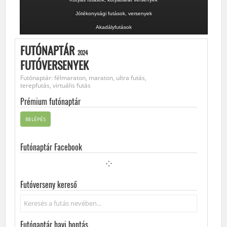
Jótékonysági futások, versenyek
Akadályfutások
FUTÓNAPTÁR
2024
FUTÓVERSENYEK
Futónaptár: félmaraton, maraton, ultra futás,
terepfutás, virtuális futás
Prémium futónaptár
BELÉPÉS
Futónaptár Facebook
Futóverseny kereső
Keresés...
Futónaptár havi bontás