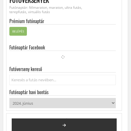
FUTÓVERSENYEK
Futónaptár: félmaraton, maraton, ultra futás,
terepfutás, virtuális futás
Prémium futónaptár
BELÉPÉS
Futónaptár Facebook
Futóverseny kereső
Keresés...
Futónaptár havi bontás
2024. JÚNIUS
FUTÓVERSENYEK, KÖZÖSSÉGI FUTÁSOK, FUTÓNAPTÁR