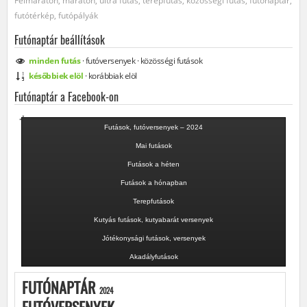
Félmaraton, maraton, ultra futás, terepfutás, közösségi futás, futónaptár,
futótérkép, futópályák
Futónaptár beállítások
minden
futás
·
futóversenyek
·
közösségi
futások
későbbiek elöl
·
korábbiak elöl
Futónaptár a Facebook-on
Futások, futóversenyek – 2024
Mai futások
Futások a héten
Futások a hónapban
Terepfutások
Kutyás futások, kutyabarát versenyek
Jótékonysági futások, versenyek
Akadályfutások
FUTÓNAPTÁR
2024