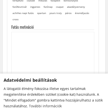
terepfutó
családi
mikulás
futapest
korosztályos
futófesztivál
ingyenes
futónap
csapat
akadályverseny
achilles napi futás
spartan
yours truly
páros
éremdíjazás
cross
Futás motiváció
Adatvédelmi beállítások
Adatvédelmi beállítások
A látogatói élmény fokozása illetve egyes tartalmak
A látogatói élmény fokozása illetve egyes tartalmak
megjelenítése érdekében sütiket (cookie-kat) használunk. A
megjelenítése érdekében sütiket (cookie-kat) használunk. A
"Mindet elfogadom" gombra kattintva hozzájárulhatsz a sütik
"Mindet elfogadom" gombra kattintva hozzájárulhatsz a sütik
használatához.
használatához.
További információk
További információk