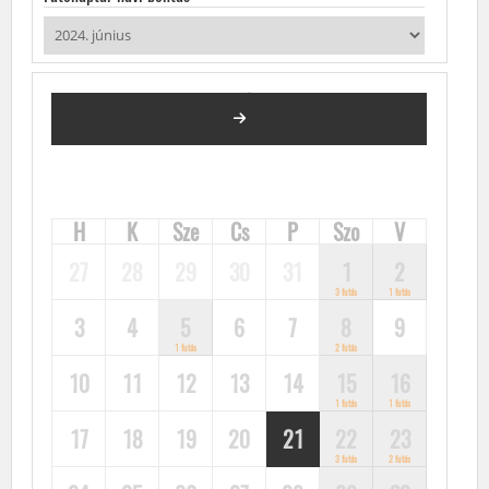
2024. JÚNIUS
FUTÓVERSENYEK, KÖZÖSSÉGI FUTÁSOK, FUTÓNAPTÁR
H
K
Sze
Cs
P
Szo
V
27
28
29
30
31
1
2
3 futás
1 futás
3
4
5
6
7
8
9
1 futás
2 futás
10
11
12
13
14
15
16
1 futás
1 futás
17
18
19
20
21
22
23
3 futás
2 futás