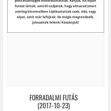
pontatlanságok előfordulhatnak. Kérjük, ha olyan
futást láttok, amiről tudjátok, hogy elmarad (mert
esetleg köremailben tájékoztattak csak, stb), vagy
olyat, amit már lefújtak, de mégis megrendezik,
jelezzétek felénk! Köszönjük!
FORRADALMI FUTÁS
(2017-10-23)