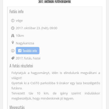
2017. OKTÓBERI FUTÓVERSENYEK
Futás info
vége
2017. október 23. (hét), 09:00
10km
Nagykanizsa
További info
Címke
2017
,
futás
,
hazai
A futás részletei
Folytatjuk a hagyományt, idén is elindulunk megváltani a
világot!
Gyertek ki a CsóTó parkolóba 9 órakor egy laza beszélgetős
futásra.
Tervezett táv 10 km, de igény szerint induláskor
megbeszéljük, hogy mindenkinek jó legyen.
Megosztás