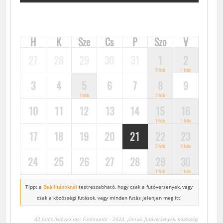
H
K
Sze
Cs
P
Szo
V
27
28
29
30
31
1
2
3 futás
1 futás
3
4
5
6
7
8
9
1 futás
2 futás
10
11
12
13
14
15
16
1 futás
1 futás
17
18
19
20
21
22
23
3 futás
2 futás
24
25
26
27
28
29
30
1 futás
1 futás
Tipp: a
Beállításoknál
testreszabható, hogy csak a futóversenyek,
vagy
csak a közösségi futások, vagy minden futás jelenjen meg itt!
42 futás listázva ide: Futónaptár - 2024. júniusi futóversenyek, közösségi