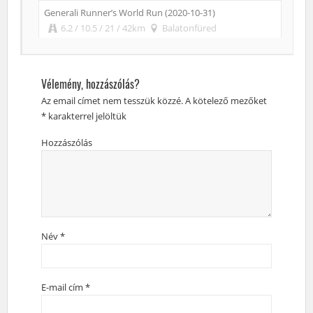
Generali Runner’s World Run (2020-10-31)
6.2 / 10.5 / 21 / 42km
Balatonfüred
Vélemény, hozzászólás?
Az email címet nem tesszük közzé.
A kötelező mezőket
*
karakterrel jelöltük
Hozzászólás
Név
*
E-mail cím
*