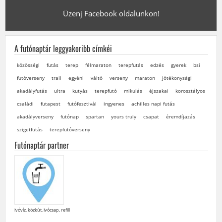
Üzenj Facebook oldalunkon!
A futónaptár leggyakoribb címkéi
közösségi
futás
terep
félmaraton
terepfutás
edzés
gyerek
bsi
futóverseny
trail
egyéni
váltó
verseny
maraton
jótékonysági
akadályfutás
ultra
kutyás
terepfutó
mikulás
éjszakai
korosztályos
családi
futapest
futófesztivál
ingyenes
achilles napi futás
akadályverseny
futónap
spartan
yours truly
csapat
éremdíjazás
szigetfutás
terepfutóverseny
Futónaptár partner
ivóvíz, közkút, ivócsap, refill