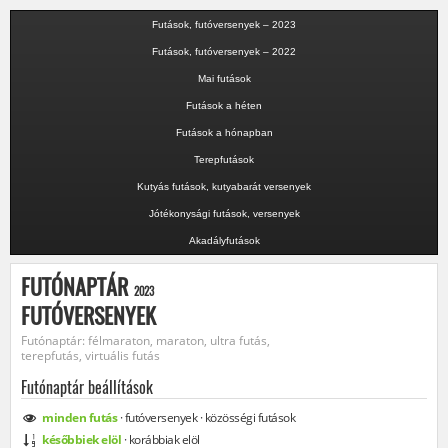
Futások, futóversenyek – 2023
Futások, futóversenyek – 2022
Mai futások
Futások a héten
Futások a hónapban
Terepfutások
Kutyás futások, kutyabarát versenyek
Jótékonysági futások, versenyek
Akadályfutások
FUTÓNAPTÁR
2023
FUTÓVERSENYEK
Futónaptár: félmaraton, maraton, ultra futás,
terepfutás, virtuális futás
Futónaptár beállítások
minden
futás
·
futóversenyek
·
közösségi
futások
későbbiek elöl
·
korábbiak elöl