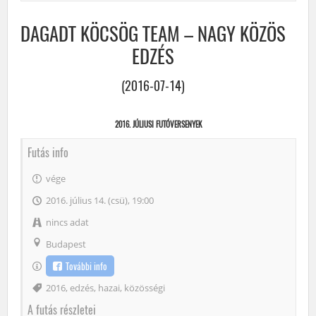
DAGADT KÖCSÖG TEAM – NAGY KÖZÖS
EDZÉS
(2016-07-14)
2016. JÚLIUSI FUTÓVERSENYEK
Futás info
vége
2016. július 14. (csü), 19:00
nincs adat
Budapest
További info
Címke
2016
,
edzés
,
hazai
,
közösségi
A futás részletei