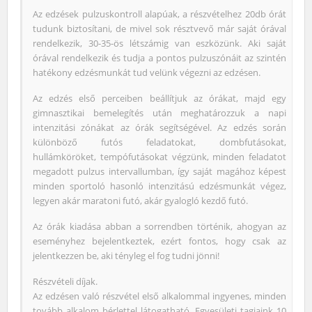
Az edzések pulzuskontroll alapúak, a részvételhez 20db órát
tudunk biztosítani, de mivel sok résztvevő már saját órával
rendelkezik, 30-35-ös létszámig van eszközünk. Aki saját
órával rendelkezik és tudja a pontos pulzuszónáit az szintén
hatékony edzésmunkát tud velünk végezni az edzésen.
Az edzés első perceiben beállítjuk az órákat, majd egy
gimnasztikai bemelegítés után meghatározzuk a napi
intenzitási zónákat az órák segítségével. Az edzés során
különböző futós feladatokat, dombfutásokat,
hullámköröket, tempófutásokat végzünk, minden feladatot
megadott pulzus intervallumban, így saját magához képest
minden sportoló hasonló intenzitású edzésmunkát végez,
legyen akár maratoni futó, akár gyalogló kezdő futó.
Az órák kiadása abban a sorrendben történik, ahogyan az
eseményhez bejelentkeztek, ezért fontos, hogy csak az
jelentkezzen be, aki tényleg el fog tudni jönni!
Részvételi díjak.
Az edzésen való részvétel első alkalommal ingyenes, minden
tovább alkalom bérlettel látogatható. Egyesületi tagjaink 10