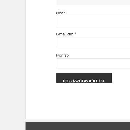
Név
*
E-mail cím
*
Honlap