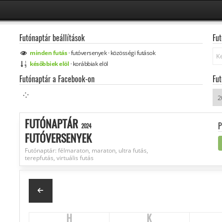
Futónaptár beállítások
Fut
Ke
minden
futás
·
futóversenyek
·
közösségi
futások
későbbiek elöl
·
korábbiak elöl
Futónaptár a Facebook-on
Fut
FUTÓNAPTÁR
P
2024
FUTÓVERSENYEK
Futónaptár: félmaraton, maraton, ultra futás,
terepfutás, virtuális futás
H
K