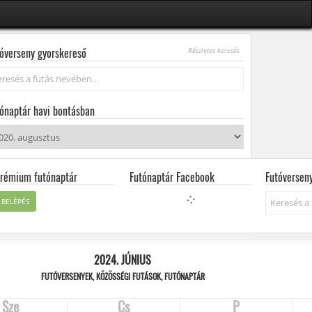
óverseny gyorskereső
Részletes keresés
resés...
ónaptár havi bontásban
rémium futónaptár
Futónaptár Facebook
Futóversen
Keresés...
BELÉPÉS
2024. JÚNIUS
FUTÓVERSENYEK, KÖZÖSSÉGI FUTÁSOK, FUTÓNAPTÁR
Sze
Cs
P