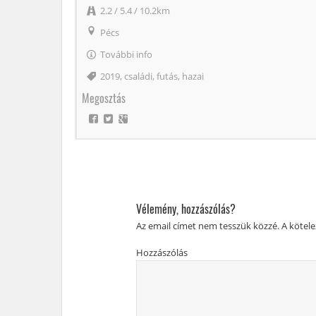
2.2 / 5.4 / 10.2km
Pécs
További info
Címke
2019
,
családi
,
futás
,
hazai
Megosztás
Vélemény, hozzászólás?
Az email címet nem tesszük közzé.
A kötel
Hozzászólás