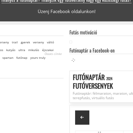
Üzenj Facebook oldalunkon!
Futás motiváció
erseny
trail
gyerek
verseny
váltó
Futónaptár a Facebook-on
yos
kutyás
ultra
mikulás
éjszakai
Összes címke
spartan
futónap
yours truly
FUTÓNAPTÁR
2024
FUTÓVERSENYEK
Futónaptár: félmaraton, maraton, ult
terepfutás, virtuális futás