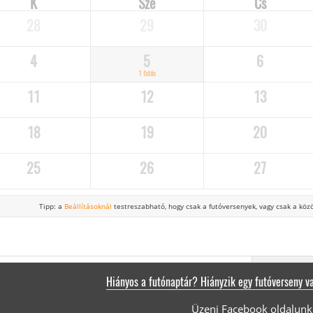
K
Sze
Cs
28
29
30
4
5
6
1 futás
11
12
13
18
19
20
25
26
27
Tipp: a
Beállításoknál
testreszabható, hogy csak a futóversenyek,
vagy csak a közö
Hiányos a futónaptár? Hiányzik egy futóverseny v
Üzenj Facebook oldalunk