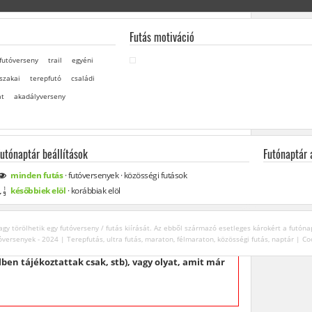
Futás motiváció
futóverseny
trail
egyéni
szakai
terepfutó
családi
at
akadályverseny
Futónaptár beállítások
Futónaptár
minden
futás
·
futóversenyek
·
közösségi
futások
későbbiek elöl
·
korábbiak elöl
gy törölhetik egy futóverseny / futás kiírását. Az ebből származó esetleges károkért a futóna
óversenyek - 2024 | Terepfutás, ultra futás, maraton, félmaraton, közösségi futás, naptár |
Co
an lefújtak. Igyekszünk naprakészek lenni, de
en tájékoztattak csak, stb), vagy olyat, amit már