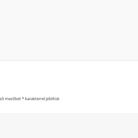
Hasonló távú futások 1 héte
2020. augusztus 07.
(pénte
5. Moonlight Run (2020-
12km
Szob
ező mezőket
*
karakterrel jelöltük
2020. augusztus 08.
(szomb
II. Zselic Trail Terepfut
6.5 / 12.4 / 21 / 26.