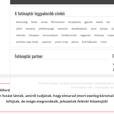
A futónaptár leggyakoribb címkéi
közösségi
futás
terep
félmaraton
terepfutás
gyerek
edzés
bsi
váltó
verseny
jótékonysági
maraton
akadályfutás
ultra
kutyás
éj
mikulás
futapest
korosztályos
futófesztivál
ingyenes
futónap
csap
achilles napi futás
spartan
yours truly
páros
éremdíjazás
cross
Futónaptár partner
A futóversenyek / futások szervezői bármikor módosíthatják va
© futonaptar.info | Futónaptár, fut
lőfordul, hogy 1 nappal a futás előtt kerül vissza valami, amit korább
 futást láttok, amiről tudjátok, hogy elmarad (mert esetleg köremailb
lefújtak, de mégis megrendezik, jelezzétek felénk! Köszönjük!