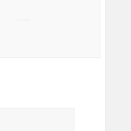
hirdetés
n belül
k)
08-07)
at)
ó verseny (2020-08-08)
5km
Kaposvár