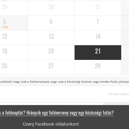
29
30
31
5
6
7
1 futás
12
13
14
19
20
21
26
27
28
zabható, hogy csak a futóversenyek,
vagy csak a közösségi futások, vagy minden futás jelenjen
42 futás listáz
 a futónaptár? Hiányzik egy futóverseny vagy egy közösségi futás?
Üzenj Facebook oldalunkon!