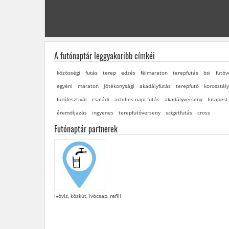
A futónaptár leggyakoribb címkéi
közösségi
futás
terep
edzés
félmaraton
terepfutás
bsi
futóv
egyéni
maraton
jótékonysági
akadályfutás
terepfutó
korosztál
futófesztivál
családi
achilles napi futás
akadályverseny
futapest
éremdíjazás
ingyenes
terepfutóverseny
szigetfutás
cross
Futónaptár partnerek
ivóvíz, közkút, ivócsap, refill