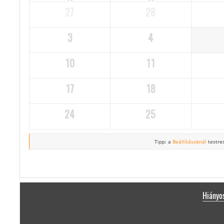
27
28
3
4
10
11
17
18
24
25
Tipp: a
Beállításoknál
testres
Hiányos