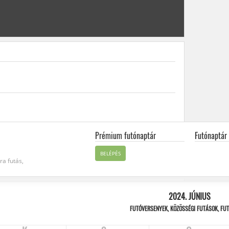
Prémium futónaptár
Futónaptár
BELÉPÉS
ra futás,
2024. JÚNIUS
FUTÓVERSENYEK, KÖZÖSSÉGI FUTÁSOK, FU