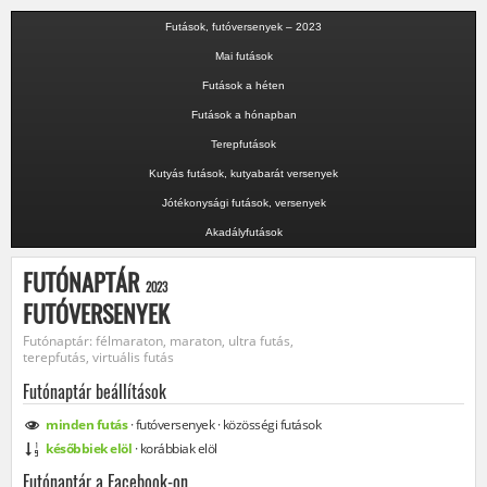
Futások, futóversenyek – 2023
Mai futások
Futások a héten
Futások a hónapban
Terepfutások
Kutyás futások, kutyabarát versenyek
Jótékonysági futások, versenyek
Akadályfutások
FUTÓNAPTÁR
2023
FUTÓVERSENYEK
Futónaptár: félmaraton, maraton, ultra futás,
terepfutás, virtuális futás
Futónaptár beállítások
minden
futás
·
futóversenyek
·
közösségi
futások
későbbiek elöl
·
korábbiak elöl
Futónaptár a Facebook-on