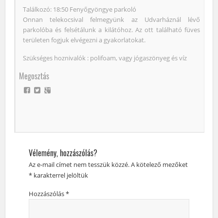
Találkozó: 18:50 Fenyőgyöngye parkoló
Onnan telekocsival felmegyünk az Udvarháznál lévő
parkolóba és felsétálunk a kilátóhoz. Az ott található füves
területen fogjuk elvégezni a gyakorlatokat.
Szükséges hoznivalók : polifoam, vagy jógaszönyeg és víz
Megosztás
Vélemény, hozzászólás?
Az e-mail címet nem tesszük közzé.
A kötelező mezőket
*
karakterrel jelöltük
Hozzászólás
*