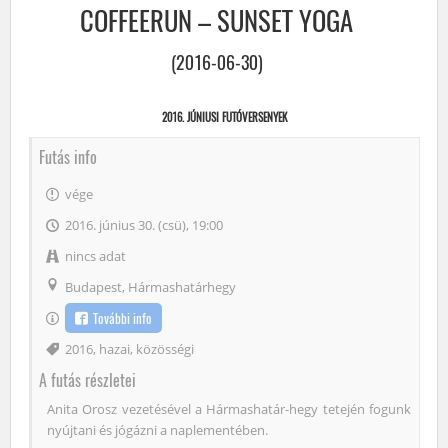
COFFEERUN – SUNSET YOGA
(2016-06-30)
2016. JÚNIUSI FUTÓVERSENYEK
Futás info
vége
2016. június 30. (csü), 19:00
nincs adat
Budapest, Hármashatárhegy
További info
Címke
2016
,
hazai
,
közösségi
A futás részletei
Anita Orosz vezetésével a Hármashatár-hegy tetején fogunk
nyújtani és jógázni a naplementében.