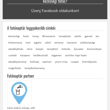
közösségi futás?
Üzenj Facebook oldalunkon!
A futónaptár leggyakoribb címkéi
közösségi
futás
terep
félmaraton
terepfutás
edzés
gyerek
bsi
futóverseny
trail
egyéni
váltó
verseny
maraton
jótékonysági
akadályfutás
ultra
kutyás
terepfutó
mikulás
éjszakai
korosztályos
családi
futapest
futófesztivál
ingyenes
achilles napi futás
akadályverseny
futónap
spartan
yours truly
csapat
éremdíjazás
szigetfutás
terepfutóverseny
Futónaptár partner
ivóvíz, közkút, ivócsap, refill