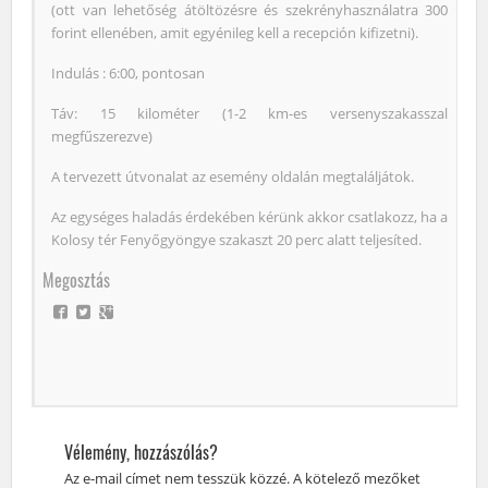
(ott van lehetőség átöltözésre és szekrényhasználatra 300
forint ellenében, amit egyénileg kell a recepción kifizetni).
Indulás : 6:00, pontosan
Táv: 15 kilométer (1-2 km-es versenyszakasszal
megfűszerezve)
A tervezett útvonalat az esemény oldalán megtaláljátok.
Az egységes haladás érdekében kérünk akkor csatlakozz, ha a
Kolosy tér Fenyőgyöngye szakaszt 20 perc alatt teljesíted.
Megosztás
Vélemény, hozzászólás?
Az e-mail címet nem tesszük közzé.
A kötelező mezőket