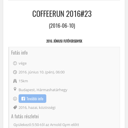
COFFEERUN 2016#23
(2016-06-10)
2016. JÚNIUSI FUTÓVERSENYEK
Futás info
vége
2016. június 10. (pén), 06:00
15km
Budapest, Hármashatárhegy
További info
Címke
2016
,
hazai
,
közösségi
A futás részletei
Gyülekező:5:50-től az Arnold Gym előtt