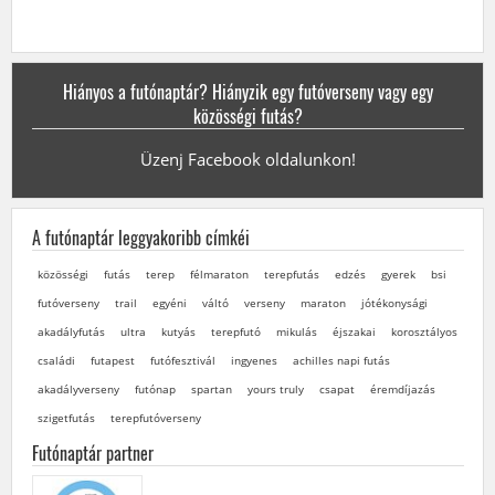
Hiányos a futónaptár? Hiányzik egy futóverseny vagy egy
közösségi futás?
Üzenj Facebook oldalunkon!
A futónaptár leggyakoribb címkéi
közösségi
futás
terep
félmaraton
terepfutás
edzés
gyerek
bsi
futóverseny
trail
egyéni
váltó
verseny
maraton
jótékonysági
akadályfutás
ultra
kutyás
terepfutó
mikulás
éjszakai
korosztályos
családi
futapest
futófesztivál
ingyenes
achilles napi futás
akadályverseny
futónap
spartan
yours truly
csapat
éremdíjazás
szigetfutás
terepfutóverseny
Futónaptár partner