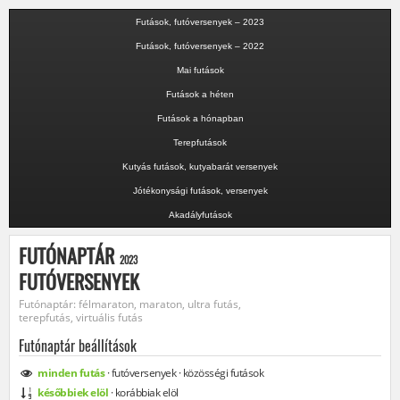
Futások, futóversenyek – 2023
Futások, futóversenyek – 2022
Mai futások
Futások a héten
Futások a hónapban
Terepfutások
Kutyás futások, kutyabarát versenyek
Jótékonysági futások, versenyek
Akadályfutások
FUTÓNAPTÁR
2023
FUTÓVERSENYEK
Futónaptár: félmaraton, maraton, ultra futás,
terepfutás, virtuális futás
Futónaptár beállítások
minden
futás
·
futóversenyek
·
közösségi
futások
későbbiek elöl
·
korábbiak elöl