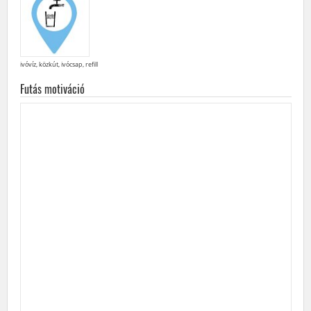
ivóvíz, közkút, ivócsap, refill
Futás motiváció